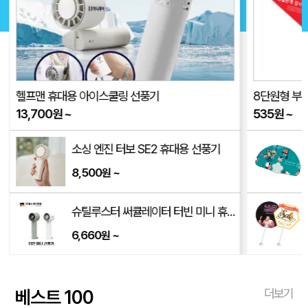
헬프맨 휴대용 아이스쿨링 선풍기
8단원형 부채 
13,700
원
~
535
원
~
소싱 엔진 터보 SE2 휴대용 선풍기
8,500
~
원
/250*170*350mm)
슈틸루스터 써큘레이터 터빈 미니 휴대용 선풍기 ST-SF100
6,660
~
원
베스트 100
더보기