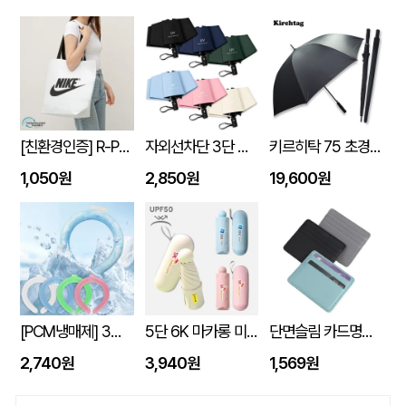
[친환경인증] R-PET 고밀도 리유저블백 (검정내피/170g)(S~XL)
자외선차단 3단 자동 암막 양우산
키르히탁 75 초경량 올카본 UV 암막우산
1,050원
2,850원
19,600원
[PCM냉매제] 3세대 넥쿨러 쿨넥밴드
5단 6K 마카롱 미니 UV 양우산
단면슬림 카드명함지갑
2,740원
3,940원
1,569원