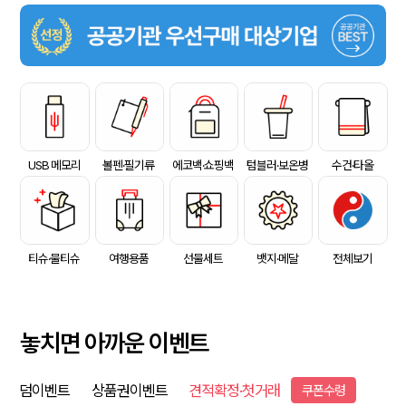
USB 메모리
볼펜·필기류
에코백·쇼핑백
텀블러·보온병
수건·타올
티슈·물티슈
여행용품
선물세트
뱃지·메달
전체보기
놓치면 아까운 이벤트
덤이벤트
상품권이벤트
견적확정·첫거래
쿠폰수령