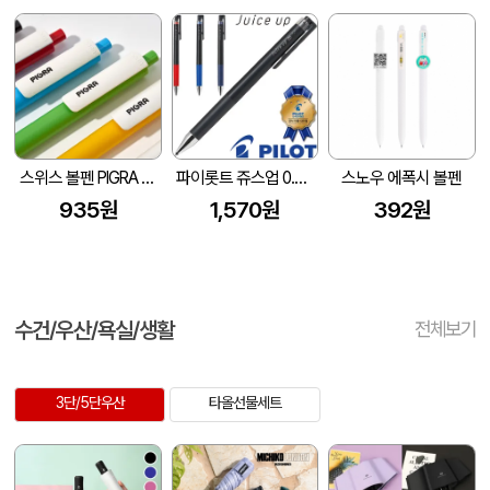
스위스 볼펜 PIGRA P03 피그라 볼펜
파이롯트 쥬스업 0.5(파이롯트공식인증대리점)
스노우 에폭시 볼펜
935원
1,570원
392원
수건/우산/욕실/생활
전체보기
3단/5단우산
타올선물세트