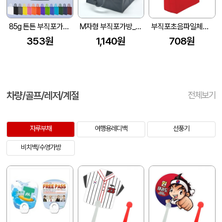
85g 튼튼 부직포가방(M자형) 3종 대/중/소
M자형 부직포가방_도뮤토 (320x270x295mm)
부직포초음파일체형(대) (420*160*450mm)
353원
1,140원
708원
차량/골프/레저/계절
전체보기
자루부채
여행용레디백
선풍기
비치백/수영가방