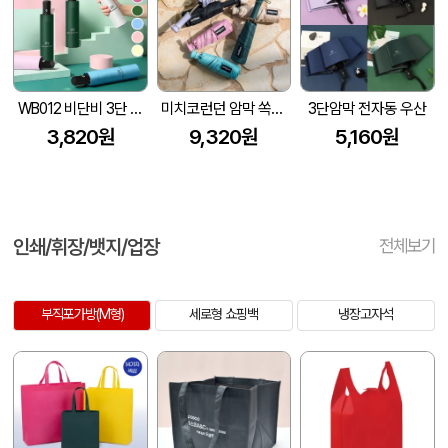
WB012 비단비 3단 8K 솔리드 전자동 암막 양우산 (인쇄/케이스포함)
미치코런던 암막 쏙쏙 5단우산 (M062)
3단암막 전자동 우산
3,820원
9,320원
5,160원
인쇄/휘장/뱃지/업장
전체보기
부직포가방(M형)
세로형 쇼핑백
냉장고자석