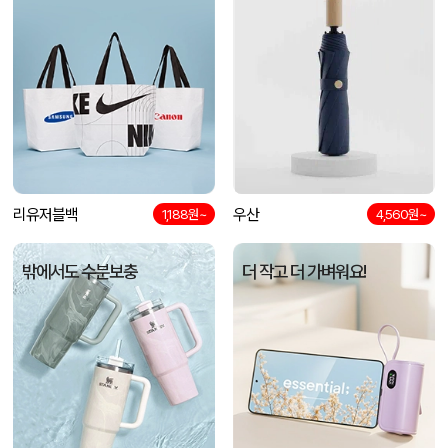
리유저블백
우산
1,188원~
4,560원~
밖에서도 수분보충
더 작고 더 가벼워요!