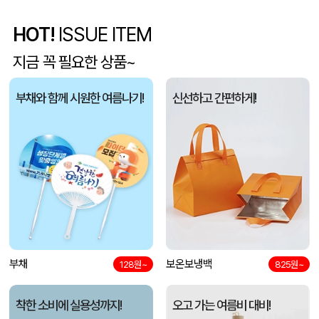
HOT!
ISSUE ITEM
폴리고무밴드담요 (100*75cm)
신OO
08-06
지금 꼭 필요한 상품~
[프롬네이쳐] 친환경 커피가루 우디 핸들 텀블러 750ml
김OO
08-06
부채와 함께 시원한 여름나기!
신선하고 간편하게!
스탠다드 에코백 (350x100x370mm)
아OO
08-06
모두애 LED 키캡 키링 굿즈
여OO
08-06
[주문제작] 에코백 맞춤 제작 서비스
KOO
08-06
망고스토리지 카드형 USB메모리 (4GB~128GB)
선OO
08-06
미니형 미니고급형 부직포가방
부채
보온보냉백
한OO
08-06
128원~
825원~
자바 제트라인베이비 (0.38mm)(자바공식인증대리점)
이OO
08-06
착한 소비에 실용성까지!
오고 가는 여름비 대비!