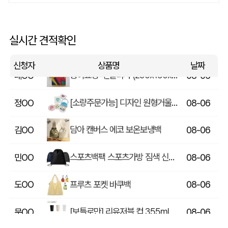
에코백재발주
이OO
08-06
루티네 데일리 모던 보온보냉백 도시락가방
김OO
08-06
실시간 견적확인
종이쇼핑백_멜리사 (250x130x320mm)
데OO
08-06
신청자
상품명
날짜
[소량주문가능] 디자인 원형거울(칼라) (70파이/75파이)
정OO
08-06
담아 캔버스 에코 보온보냉백
김OO
08-06
스포츠백팩 스포츠가방 짐색 신발주머니
민OO
08-06
프루츠 포켓 바쿠백
도OO
08-06
[보틀로만] 리유저블 컵 355ml
문OO
08-06
아웃도어 기능성 볼캡 야구모자 CL-C1
조OO
08-06