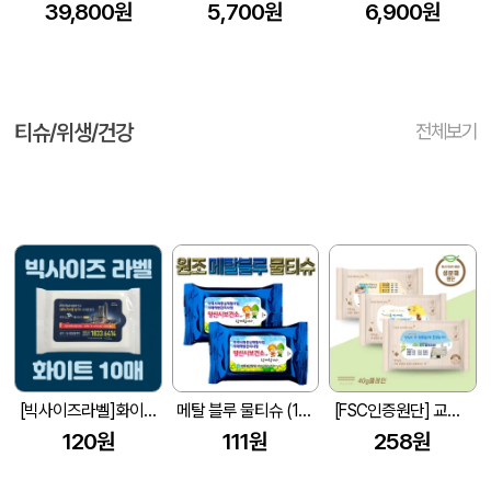
39,800원
5,700원
6,900원
티슈/위생/건강
전체보기
[빅사이즈라벨]화이트 물티슈 10매 (145*90mm)
메탈 블루 물티슈 (10매/15매/20매) (150*90mm)
[FSC인증원단] 교회전도 3종 생분해 물티슈 (10매/15매/20매)
120원
111원
258원