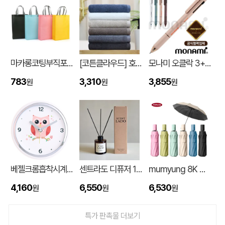
마카롱코팅부직포가방 (300*430*105mm)
[코튼클라우드] 호텔수건 170g 1P (자수,나염)
모나미 오클락 3+1멀티펜 (0.5) (모나미공식협력업체)
783
3,310
3,855
원
원
원
대형 타포린가방 긴 손잡이 숄더가능(11color) (420x400x250mm)
신OO
08-06
베젤크롬흡착시계_부엉이JS886
센트라도 디퓨저 150ml
mumyung 8K 암막 베이스 완전자동 3단 양우산
버브 3LU-01 파우치 6K 암막코팅 미니 양우산
김OO
08-06
4,160
6,550
6,530
원
원
원
M형 부직포가방 코팅/대형 (420x320x100mm)
민OO
08-06
특가 판촉물 더보기