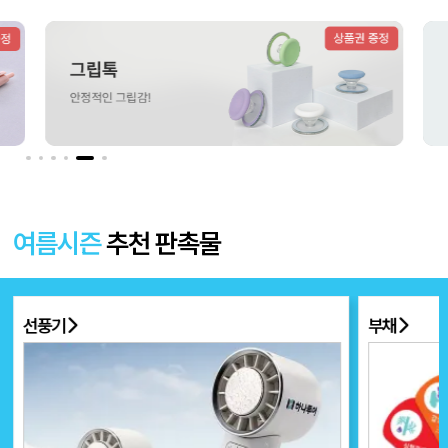
더보기 〉
여름시즌
추천 판촉물
선풍기
부채