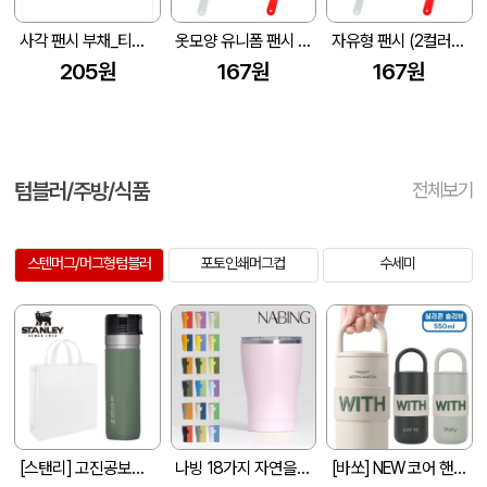
사각 팬시 부채_티치미 (175 X 190 mm (0.6t))
옷모양 유니폼 팬시 (2컬러) 부채 150&#8709;~190&#8709; (손잡이110mm)
자유형 팬시 (2컬러) 부채 150&#8709;~190&#8709; (손잡이110mm)
205원
167원
167원
텀블러/주방/식품
전체보기
스텐머그/머그형텀블러
포토인쇄머그컵
수세미
[스탠리] 고진공보틀 710ml+부직포가방
나빙 18가지 자연을 담은 304 스텐 슬라이드캡 텀블러 350ml
[바쏘] NEW 코어 핸들 텀블러 550ml