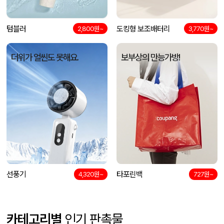
텀블러
도킹형 보조배터리
2,800원~
3,770원~
더위가 얼씬도 못해요.
보부상의 만능가방!
선풍기
타포린백
4,320원~
727원~
카테고리별
인기 판촉물