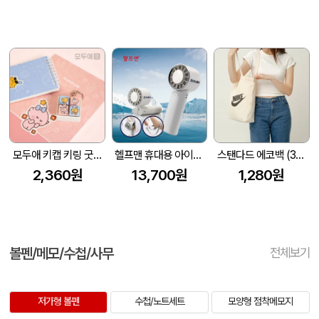
모두애 키캡 키링 굿즈
헬프맨 휴대용 아이스쿨링 선풍기
스탠다드 에코백 (350x100x370mm)
2,360원
13,700원
1,280원
볼펜/메모/수첩/사무
전체보기
저가형 볼펜
수첩/노트세트
모양형 점착메모지