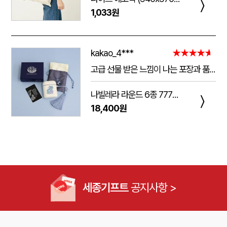
〉
1,033원
kakao_4***
★★★★★
고급 선물 받은 느낌이 나는 포장과 품질.
주는 사람도 받는 사람도 만족 스러운 제품 입니다.
나빌레라 라운드 6종 777쓰리세븐 손톱깎이 호작도 까치호랑이 네일케어세트
다만 아쉬운 점은 조립이 덜되어 있는 것이 간혹 있습니다.
〉
18,400원
케이스가 빠지는 현상이 좀 있는데, 조립할때 신경써서 해주시면 더 좋은 인상이 남을 것 같습니다.
세종기프트
공지사항 >