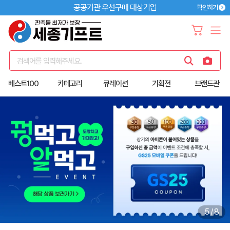
공공기관 우선구매 대상기업
확인하기
검색어를 입력해주세요.
베스트100
카테고리
큐레이션
기획전
브랜드관
6
/
8