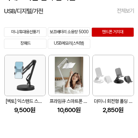
USB/디지털/가전
전체보기
미니/휴대용선풍기
보조배터리 소용량 5000
핸드폰 거치대
장패드
USB메모리(스틱형)
[엑토] 익스텐드 스마트폰 전용 스탠드 MST-37
프라임큐 스마트폰 태블릿 침대 거치대 JW-STND100
더미니 회전형 폴딩 스마트폰거치대
9,500원
10,600원
2,850원