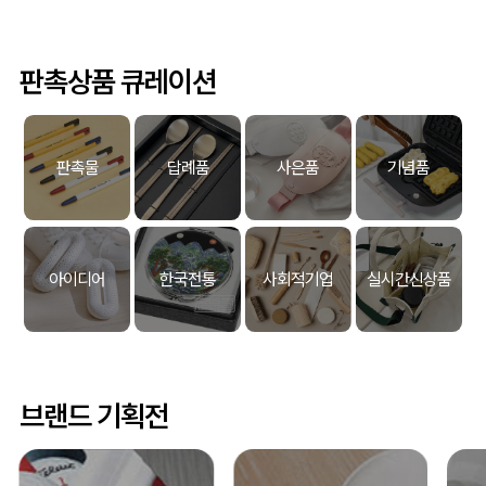
판촉상품 큐레이션
판촉물
답례품
사은품
기념품
아이디어
한국전통
사회적기업
실시간신상품
브랜드 기획전