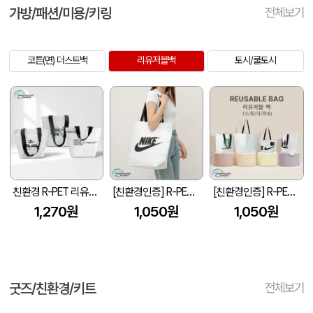
가방/패션/미용/키링
전체보기
코튼(면) 더스트백
리유저블백
토시/쿨토시
친환경 R-PET 리유저블가방 (중량 170g±5)(소, 중, 대)
[친환경인증] R-PET 고밀도 리유저블백 (검정내피/170g)(S~XL)
[친환경인증] R-PET 고밀도 리유저블백 (검정내피/170g)(소/중/대/특대)
1,270원
1,050원
1,050원
굿즈/친환경/키트
전체보기