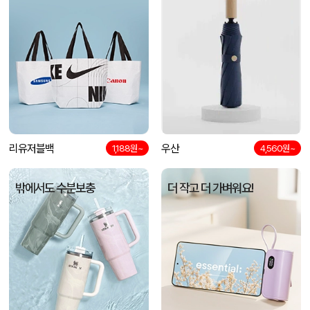
리유저블백
우산
1,188원~
4,560원~
밖에서도 수분보충
더 작고 더 가벼워요!