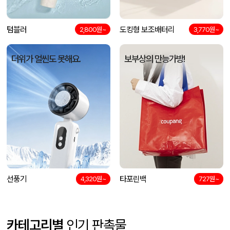
텀블러
도킹형 보조배터리
2,800원~
3,770원~
더위가 얼씬도 못해요.
보부상의 만능가방!
선풍기
타포린백
4,320원~
727원~
카테고리별
인기 판촉물