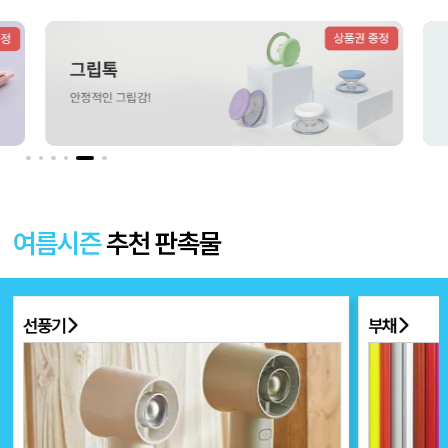
더보기 〉
여름시즌
추천 판촉물
선풍기
부채