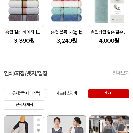
송월 컬러 베이직 130g 1p
송월 볼륨 140g 1p
송월타월 칠순 팔순 고희 답례품 기프트세트(라이트무지)(전용띠지 포함)
3,390원
3,240원
4,000원
인쇄/휘장/뱃지/업장
전체보기
리유저블백(나이키백)
세로형 쇼핑백
앞치마
단상자 제작