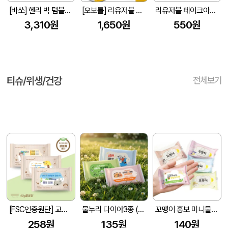
[바쏘] 헨리 빅 텀블러 450ml
[오보틀] 리유저블 반투명 빨대텀블러 (빨대포함) 500ml
리유저블 테이크아웃 리필컵(냉.온가능) 종이컵, 1회용품 대용
3,310원
1,650원
550원
티슈/위생/건강
전체보기
[FSC인증원단] 교회전도 3종 생분해 물티슈 (10매/15매/20매)
물누리 다이아3종 (무광) 물티슈 10매/15매/20매
꼬맹이 홍보 미니물티슈 10매
258원
135원
140원