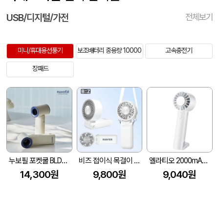
USB/디지털/가전
전체보기
미니/휴대용선풍기
보조배터리 중용량 10000
고속충전기
장패드
누보필 포켓쿨 BLDC모터 초소형 핸디선풍기 4500mAh
비즈 접이식 목걸이 펠티어 냉각 에어컨 선풍기 5000mAh
엘라티오 2000mAh 쿨링 휴대용 선풍기
14,300원
9,800원
9,040원