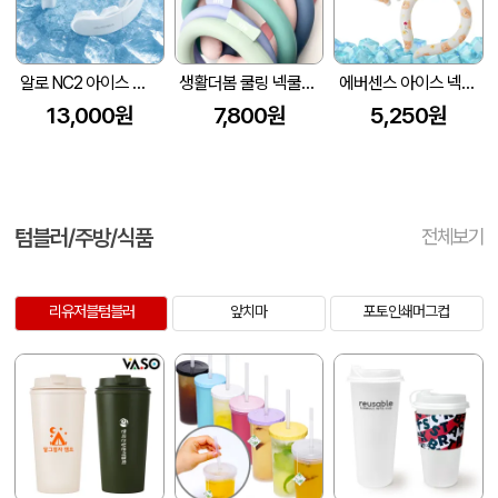
알로 NC2 아이스 넥쿨러 쿨스카프 냉각 넥밴드 얼음 목도리
생활더봄 쿨링 넥쿨러 스카프 6color
에버센스 아이스 넥쿨러 캐릭터
13,000원
7,800원
5,250원
텀블러/주방/식품
전체보기
리유저블텀블러
앞치마
포토인쇄머그컵