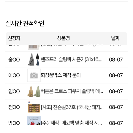
쓰리웨이 캔버스 크로스백 (330x40x380mm)
울OO
08-07
상품제안(웰컴키트제작)
이OO
08-07
실시간 견적확인
[송월] 뉴컬러무지 타월 150g 2매세트 (쇼핑백포함)
윤OO
08-07
신청자
상품명
날짜
핸즈프리 슬링백 시즌2 (31x16.5x6.5cm)
송OO
08-07
화장품박스 제작 문의
이OO
08-07
버튼온 크로스 파우치 슬링백 메신저백 Z763
임OO
08-07
[사조] 쟌슨빌37호 (국내산 돼지고기100%) / 명절 선물세트
전OO
08-07
[주문제작] 에코백 맞춤 제작 서비스
방OO
08-07
라벨 메쉬 파우치 [PH200] (230x185mm)
이OO
08-07