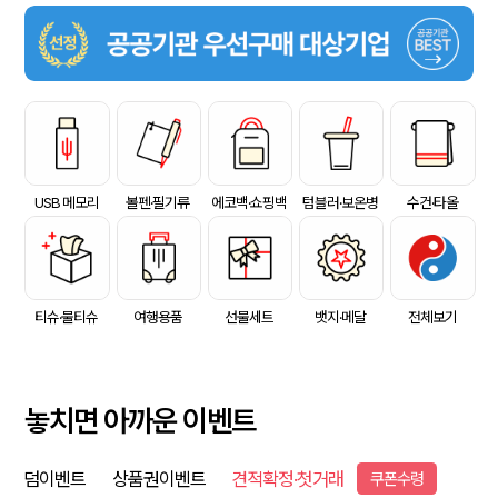
USB 메모리
볼펜·필기류
에코백·쇼핑백
텀블러·보온병
수건·타올
티슈·물티슈
여행용품
선물세트
뱃지·메달
전체보기
놓치면 아까운 이벤트
덤이벤트
상품권이벤트
견적확정·첫거래
쿠폰수령