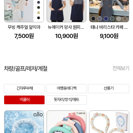
무빙 캐주얼 앞치마
뉴에이커 망사 원피스 앞치마 SM-LA58
태나 바리스타 카페 방수 앞치마
7,500원
10,900원
9,100원
차량/골프/레저/계절
전체보기
긴자루부채
여행용레디백
선풍기
넥쿨러
돗자리/방석/매트