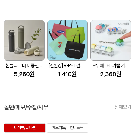
핸들 파우더 이중진공 스텐텀블러 500ml 손잡이 텀블러
[친환경] R-PET 검정내피 리유저블백 (4색/중형/170g)(450x150x400mm)
모두애 LED 키캡 키링 굿즈
5,260원
1,410원
2,360원
볼펜/메모/수첩/사무
전체보기
다색펜/멀티펜
메모패드/바인더노트