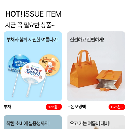
HOT!
ISSUE ITEM
5단 6K 솔리드 스퀘어 파우치 UV 양우산
유OO
08-07
지금 꼭 필요한 상품~
사각니들펜(0.7)
이OO
08-07
부채와 함께 시원한 여름나기!
신선하고 간편하게!
브리온 아이스큐브 2세대 여름 아이스 넥밴드 쿨러
채OO
08-07
[26년 설]CJ 스마트초이스 L호
전OO
08-07
접이식 장바구니 포켓가방 3종 1P
김OO
08-07
[주문제작] 에코백 맞춤 제작 서비스
담OO
08-07
반달팬시자루부채(원형) (150Ø,160Ø,170Ø,180Ø,190Ø)
부채
보온보냉백
노OO
08-07
128원~
825원~
원형 팬시 (2컬러) 부채 (150∅~190∅)
노OO
08-07
착한 소비에 실용성까지!
오고 가는 여름비 대비!