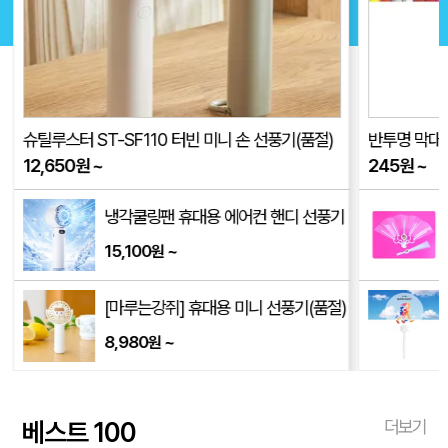
슈틸루스터 ST-SF110 터빈 미니 손 선풍기(품절)
반투명 막대긴
12,650
원
~
245
원
~
냉각쿨링팬 휴대용 에어컨 핸디 선풍기
15,100
~
원
[마루는강쥐] 휴대용 미니 선풍기(품절)
8,980
~
원
베스트 100
더보기