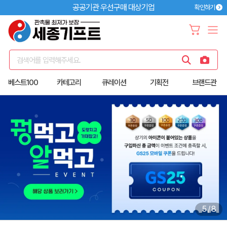
공공기관 우선구매 대상기업
확인하기
검색어를 입력해주세요.
베스트100
카테고리
큐레이션
기획전
브랜드관
6
/
8