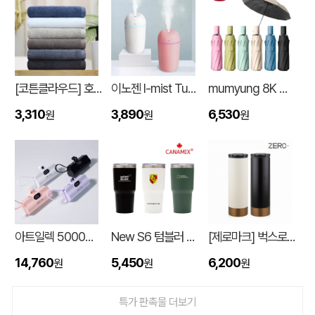
[코튼클라우드] 호텔수건 170g 1P (자수,나염)
이노젠 I-mist Tumbler 미니가습기 420ml
mumyung 8K 암막 베이스 완전자동 3단 양우산
3,310
3,890
6,530
원
원
원
입체형떡메모_(도자기레인보우)
이OO
08-08
아트일렉 5000mAh 도킹형 보조 배터리
New S6 텀블러 600ml
[제로마크] 벅스로얄텀블러 500ml
스탠다드 에코백 (350x100x370mm)
이OO
08-07
14,760
5,450
6,200
원
원
원
[친환경인증] R-PET 고밀도 리유저블백 (검정내피/170g)(S~XL)
정OO
08-07
특가 판촉물 더보기