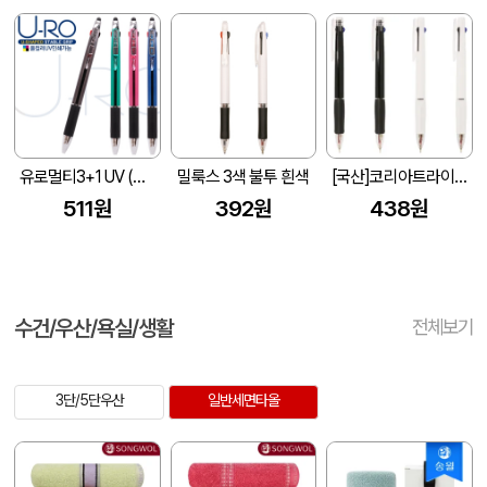
유로멀티3+1 UV (볼펜+샤프)
밀룩스 3색 불투 흰색
[국산]코리아트라이블랙&화이트니들3색볼펜 (0.7mm)
511원
392원
438원
수건/우산/욕실/생활
전체보기
3단/5단우산
일반세면타올