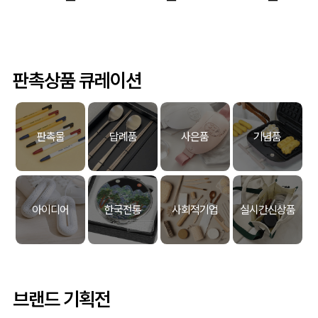
판촉상품 큐레이션
판촉물
답례품
사은품
기념품
아이디어
한국전통
사회적기업
실시간신상품
브랜드 기획전