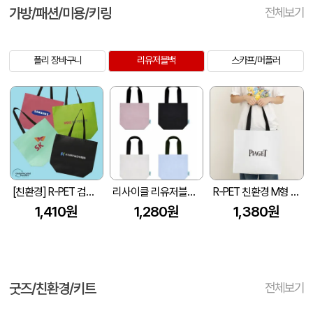
가방/패션/미용/키링
전체보기
폴리 장바구니
리유저블백
스카프/머플러
[친환경] R-PET 검정내피 리유저블백 (4색/중형/170g)(450x150x400mm)
리사이클 리유저블백 4컬러 GRS인증 40*35*15
R-PET 친환경 M형 리유저블백 (450x150x400mm)
1,410원
1,280원
1,380원
굿즈/친환경/키트
전체보기