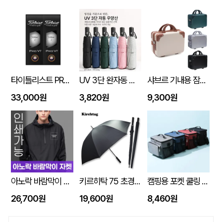
타이틀리스트 PRO V1 6구세트 (45X95X135mm)
UV 3단 완자동 양우산
샤브르 기내용 잠금장치 있는여행용 보조 캐리어 레디백
33,000원
3,820원
9,300원
아노락 바람막이 자켓 주문제작 전사인쇄
키르히탁 75 초경량 올카본 UV 암막우산
캠핑용 포켓 쿨링 300D PEVA 보냉 쿨링 방수백
26,700원
19,600원
8,460원