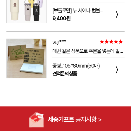
[보틀로만] 뉴 시에나 텀블러 900ml
〉
9,400원
suji***
★★★★★
매번 같은 상품으로 주문을 넣는데 같은 품질로 받을 수 있어서 좋습니다. 배송 기간도 적당히 잘오는거 같아요. 앞으로도 계속 이용할꺼 같습니다. 지금과 같은 품질로 유지해주세요!!
중형_105*80mm(50매)
〉
견적문의상품
세종기프트
공지사항 >