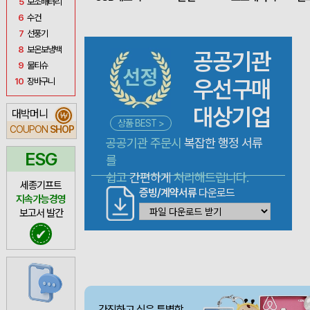
5
보조배터리
6
수건
7
선풍기
8
보온보냉백
공공기관
9
물티슈
우선구매
10
장바구니
대상기업
대박머니
₩
상품 BEST >
COUPON
SHOP
공공기관 주문시
복잡한 행정 서류
ESG
를
쉽고
간편하게
처리해드립니다.
세종기프트
증빙/계약서류
다운로드
지속가능경영
보고서 발간
✔
간직하고 싶은 특별함