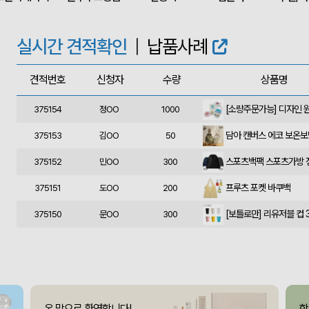
375160
민OO
300
에코백재발주
375158
이OO
500
실시간 견적확인
|
납품사례
375157
김OO
50
견적번호
신청자
수량
상품명
375156
데OO
1010
375154
정OO
1000
담아 캔버스 에코 보온
375153
김OO
50
375152
민OO
300
프루츠 포켓 바쿠백
375151
도OO
200
[보틀로만] 리유저블 컵 3
375150
문OO
300
375149
조OO
85
폴리고무밴드담요 (100*
375148
신OO
50
375147
김OO
70
온 맘으로 환영합니다!
함