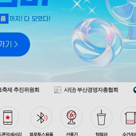
모두애 LED 키캡 키링 
375145
여OO
230
[주문제작] 에코백 맞춤
375144
KOO
1
375143
선OO
500
회
사단) 부산경영자총협회
국립부산국악
미니형 미니고급형 부직
375141
한OO
1000
375140
이OO
5000
375164
신OO
500
375161
김OO
50
드폰악세서리
블루투스용품
선풍기
텀블러
수건/