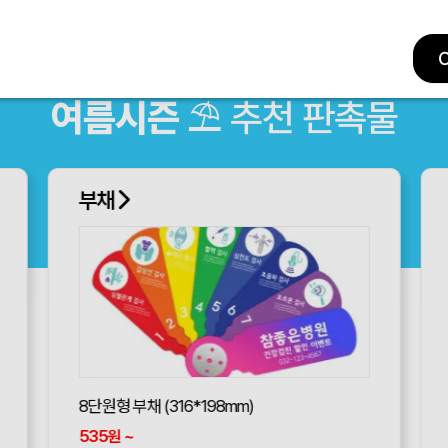
여름시즌
⛱ 추천 판촉물
부채
8단원형 부채 (316*198mm)
535
~
원