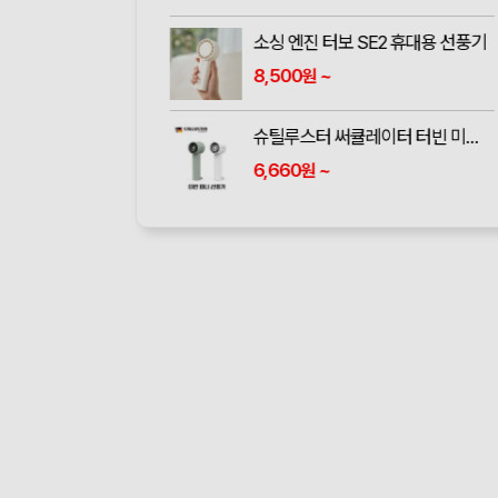
소싱 엔진 터보 SE2 휴대용 선풍기
8,500
~
원
슈틸루스터 써큘레이터 터빈 미니 휴대용 선풍기 ST-SF100
6,660
~
원