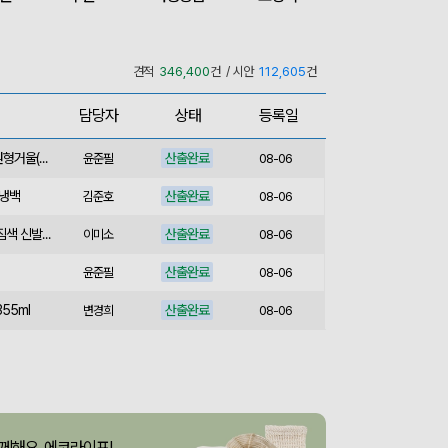
산출완료
M형 부직포가방 코팅/대형 (420x320x100mm)
이미소
08-06
산출완료
서민석
08-06
견적
346,400
건 / 시안
112,605
건
산출완료
루티네 데일리 모던 보온보냉백 도시락가방
김준호
08-06
담당자
상태
등록일
산출완료
종이쇼핑백_멜리사 (250x130x320mm)
이미소
08-06
산출완료
[소량주문가능] 디자인 원형거울(칼라) (70파이/75파이)
윤준필
08-06
보냉백
산출완료
김준호
08-06
산출완료
스포츠백팩 스포츠가방 짐색 신발주머니
이미소
08-06
산출완료
윤준필
08-06
55ml
산출완료
변경희
08-06
산출완료
아웃도어 기능성 볼캡 야구모자 CL-C1
이성원
08-06
75cm)
산출중
김보경
08-06
산출완료
[프롬네이쳐] 친환경 커피가루 우디 핸들 텀블러 750ml
이성원
08-06
께해요, 에코라이프!