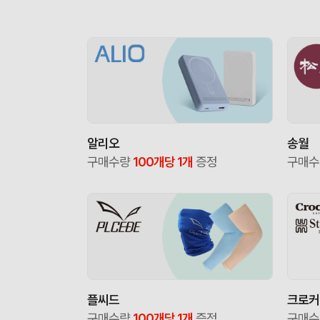
알리오
송월
구매수량
100개당 1개
증정
구매
플씨드
크로커
구매수량
100개당 1개
증정
구매