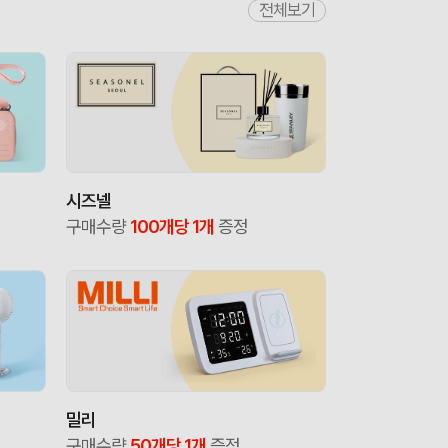
전체보기
시즈넬
구매수량
100개당 1개
증정
밀리
구매수량
50개당 1개
증정