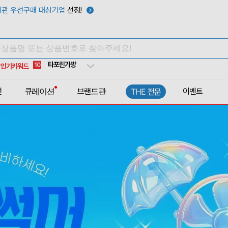
텀블러
7
관 우선구매 대상기업
선정!
쿨토시
8
넥쿨러
9
타포린가방
10
인기키워드
선풍기
1
전
큐레이션
브랜드관
이벤트
THE 전문