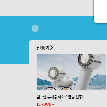
선풍기
헬프맨 휴대용 아이스쿨링 선풍기
13,700
~
원