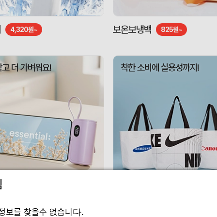
기
보온보냉백
4,320원~
825원~
작고 더 가벼워요!
착한 소비에 실용성까지!
림
 보조배터리
리유저블백
3,010원~
1,188원~
정보를 찾을수 없습니다.