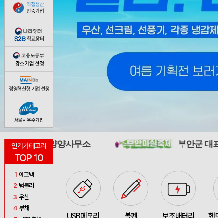
양사무소
부안군 대표축제 추진위원
인기카테고리
TOP 10
1
에코백
2
텀블러
3
우산
4
부채
USB메모리
볼펜
보조배터리
핸