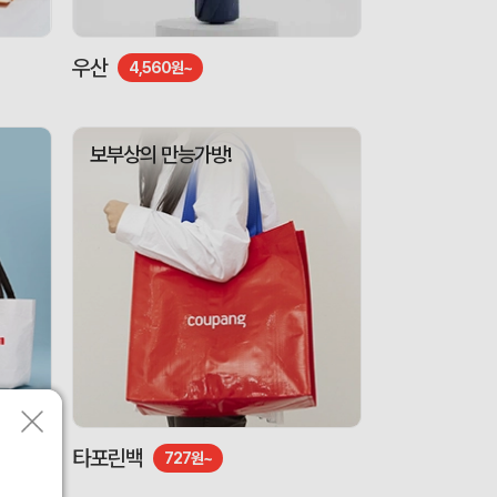
우산
4,560원~
보부상의 만능가방!
타포린백
727원~