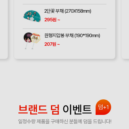
2단꽃 부채 (270X158mm)
295
~
원
원형지압봉 부채 (190*190mm)
207
~
원
브랜드 덤
이벤트
덤+1
일정수량 제품을 구매하신 분들께 덤을 드립니다!