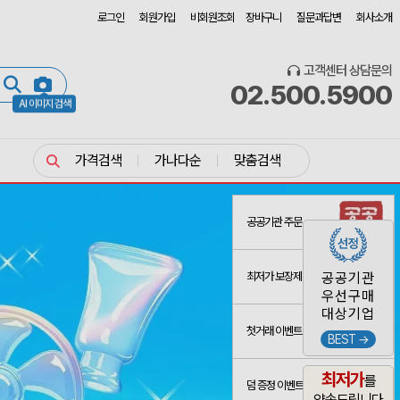
로그인
회원가입
비회원조회
장바구니
질문과답변
회사소개
고객센터 상담문의
02.500.5900
AI 이미지 검색
가격검색
가나다순
맞춤검색
공공기관 주문
최저가 보장제
공공기관
우선구매
대상기업
첫거래 이벤트
BEST →
최저가
를
덤 증정 이벤트
약속드립니다