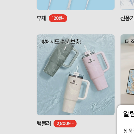
부채
선풍
128원~
밖에서도 수분 보충!
더 
알
텀블러
도킹형
2,800원~
상품