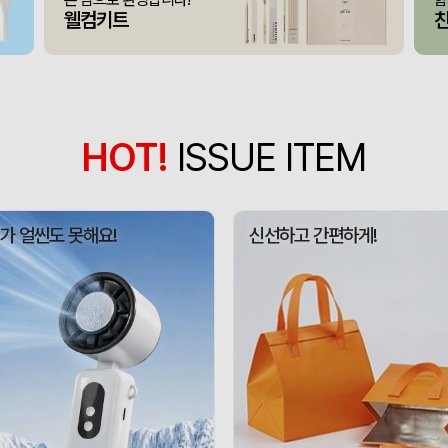
375146
아OO
100
웰컴키트
모두애 LED 키캡 키링 
375145
여OO
230
[주문제작] 에코백 맞춤
375144
KOO
1
375143
선OO
500
HOT!
ISSUE ITEM
미니형 미니고급형 부직
375141
한OO
1000
375140
이OO
5000
가 얼씬도 못해요!
신선하고 간편하게!
375164
신OO
500
375161
김OO
50
375160
민OO
300
에코백재발주
375158
이OO
500
375157
김OO
50