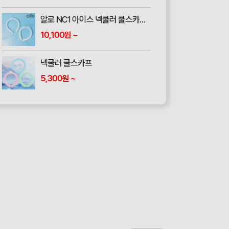
알로 NC1 아이스 넥쿨러 쿨스카프 냉각 얼음 머플러 목도리
10,100
~
원
넥쿨러 쿨스카프
5,300
~
원