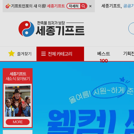
×
세종기프트,
공공기
기프트인포
의 새 이름!
세종기프트
자세히
베스트
기획
전체 카테고리
즐겨찾기
100
세종기프트
새소식 모아보기
MORE