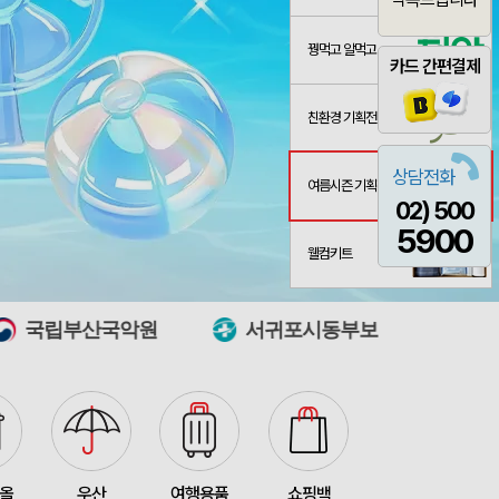
꿩먹고 알먹고
카드 간편결제
친환경 기획전
상담전화
여름시즌 기획전
02) 500
굿즈
산출완료
이미소
08-06
5900
 제작 서비스
산출중
김현민
08-06
웰컴키트
산출완료
망고스토리지 카드형 USB메모리 (4GB~128GB)
최영찬
08-06
원
서귀포시동부보건소
국립경주문화유
포가방
산출완료
이정원
08-06
산출중
자바 제트라인베이비 (0.38mm)(자바공식인증대리점)
박명연
08-06
산출완료
대형 타포린가방 긴 손잡이 숄더가능(11color) (420x400x250mm)
이미소
08-06
접수중
버브 3LU-01 파우치 6K 암막코팅 미니 양우산
이성원
08-06
타올
우산
여행용품
쇼핑백