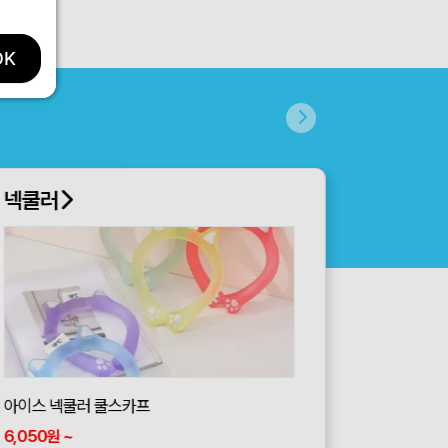
OK
넥쿨러
아이스 넥쿨러 쿨스카프
6,050
~
원