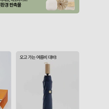
산출완료
스탠다드 에코백 (350x100x370mm)
이하영
08-06
친환경 판촉물
굿즈
산출완료
이미소
08-06
 제작 서비스
산출중
김현민
08-06
산출완료
망고스토리지 카드형 USB메모리 (4GB~128GB)
최영찬
08-06
포가방
산출완료
이정원
08-06
산출중
자바 제트라인베이비 (0.38mm)(자바공식인증대리점)
박명연
08-06
오고 가는 여름비 대비!
산출완료
대형 타포린가방 긴 손잡이 숄더가능(11color) (420x400x250mm)
이미소
08-06
접수중
버브 3LU-01 파우치 6K 암막코팅 미니 양우산
이성원
08-06
산출완료
M형 부직포가방 코팅/대형 (420x320x100mm)
이미소
08-06
산출완료
서민석
08-06
산출완료
루티네 데일리 모던 보온보냉백 도시락가방
김준호
08-06