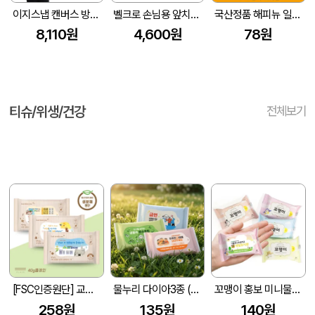
이지스냅 캔버스 방수 조끼 앞치마
벨크로 손님용 앞치마 식당용 업소용
국산정품 해피뉴 일회용 앞치마 무지 흰색 스페셜
8,110원
4,600원
78원
티슈/위생/건강
전체보기
[FSC인증원단] 교회전도 3종 생분해 물티슈 (10매/15매/20매)
물누리 다이아3종 (무광) 물티슈 10매/15매/20매
꼬맹이 홍보 미니물티슈 10매
258원
135원
140원