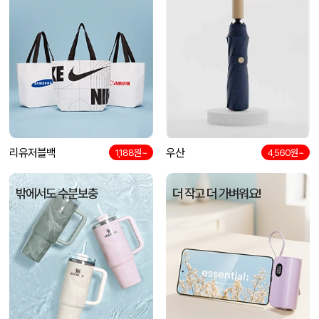
리유저블백
우산
1,188원~
4,560원~
밖에서도 수분보충
더 작고 더 가벼워요!