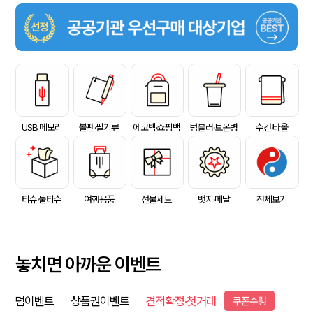
USB 메모리
볼펜·필기류
에코백·쇼핑백
텀블러·보온병
수건·타올
티슈·물티슈
여행용품
선물세트
뱃지·메달
전체보기
놓치면 아까운 이벤트
덤이벤트
상품권이벤트
견적확정·첫거래
쿠폰수령