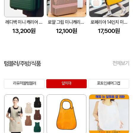
레디백 미니 캐리어 16인치 330*260*170mm
로얄 그립 미니캐리어 [14인치/16인치]
로페리아 14인치 미니 레디백(암호설정가능) (무지에코백 포함)(300x140x260mm)
13,200원
12,100원
17,500원
텀블러/주방/식품
전체보기
리유저블텀블러
앞치마
포토인쇄머그컵