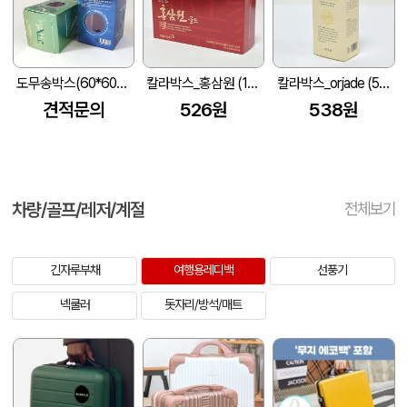
도무송박스(60*60*80)
칼라박스_홍삼원 (165X100X45mm)
칼라박스_orjade (50*35*125mm)
견적문의
526원
538원
차량/골프/레저/계절
전체보기
긴자루부채
여행용레디백
선풍기
넥쿨러
돗자리/방석/매트