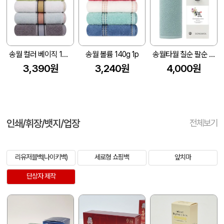
송월 컬러 베이직 130g 1p
송월 볼륨 140g 1p
송월타월 칠순 팔순 고희 답례품 기프트세트(라이트무지)(전용띠지 포함)
3,390원
3,240원
4,000원
인쇄/휘장/뱃지/업장
전체보기
리유저블백(나이키백)
세로형 쇼핑백
앞치마
단상자 제작