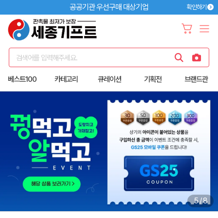
공공기관 우선구매 대상기업
확인하기
검색어를 입력해주세요.
베스트100
카테고리
큐레이션
기획전
브랜드관
6
/
8