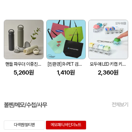
핸들 파우더 이중진공 스텐텀블러 500ml 손잡이 텀블러
[친환경] R-PET 검정내피 리유저블백 (4색/중형/170g)(450x150x400mm)
모두애 LED 키캡 키링 굿즈
5,260원
1,410원
2,360원
볼펜/메모/수첩/사무
전체보기
다색펜/멀티펜
메모패드/바인더노트