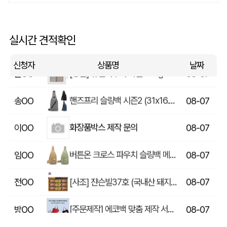
쓰리웨이 캔버스 크로스백 (330x40x380mm)
울OO
08-07
상품제안(웰컴키트제작)
이OO
08-07
실시간 견적확인
[송월] 뉴컬러무지 타월 150g 2매세트 (쇼핑백포함)
윤OO
08-07
신청자
상품명
날짜
핸즈프리 슬링백 시즌2 (31x16.5x6.5cm)
송OO
08-07
화장품박스 제작 문의
이OO
08-07
버튼온 크로스 파우치 슬링백 메신저백 Z763
임OO
08-07
[사조] 쟌슨빌37호 (국내산 돼지고기100%) / 명절 선물세트
전OO
08-07
[주문제작] 에코백 맞춤 제작 서비스
방OO
08-07
라벨 메쉬 파우치 [PH200] (230x185mm)
이OO
08-07