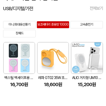
USB/디지털/가전
전체보기
미니/휴대용선풍기
보조배터리 중용량 10000
고속충전기
장패드
맥스틸 맥세이프용 무선 보조배터리 GM-Mvolt 10000mAh
레파 GT02 35W 초고속충전 내장케이블 미러 보조배터리 10000mAh
ALIO 거치형 UM10 고속충전 맥세이프 보조배터리 10000mAh
16,700원
18,600원
15,200원