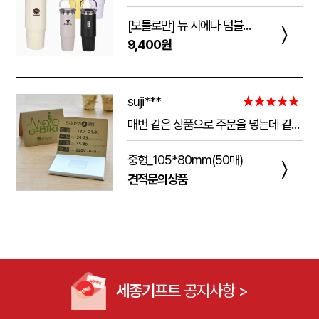
[보틀로만] 뉴 시에나 텀블러 900ml
〉
9,400원
suji***
★★★★★
매번 같은 상품으로 주문을 넣는데 같은 품질로 받을 수 있어서 좋습니다. 배송 기간도 적당히 잘오는거 같아요. 앞으로도 계속 이용할꺼 같습니다. 지금과 같은 품질로 유지해주세요!!
중형_105*80mm(50매)
〉
견적문의상품
세종기프트
공지사항 >