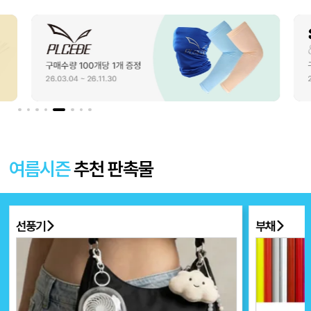
여름시즌
추천 판촉물
선풍기
부채