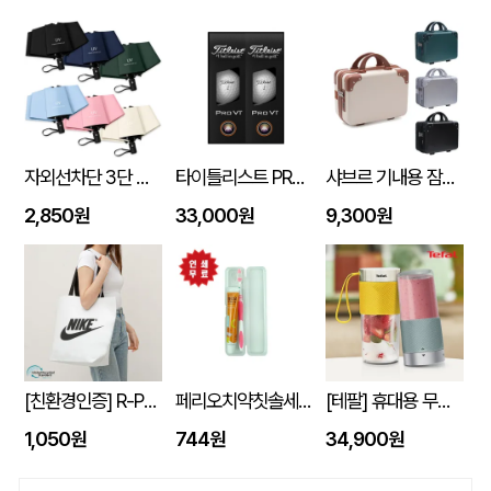
자외선차단 3단 자동 암막 양우산
타이틀리스트 PRO V1 6구세트 (45X95X135mm)
샤브르 기내용 잠금장치 있는여행용 보조 캐리어 레디백
2,850원
33,000원
9,300원
[친환경인증] R-PET 고밀도 리유저블백 (검정내피/170g)(S~XL)
페리오치약칫솔세트
[테팔] 휴대용 무선 믹서기 라이트믹스 (노랑/민트) 색상선택
1,050원
744원
34,900원