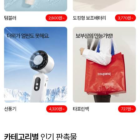
텀블러
도킹형 보조배터리
2,800원~
3,770원~
더위가 얼씬도 못해요.
보부상의 만능가방!
선풍기
타포린백
4,320원~
727원~
카테고리별
인기 판촉물