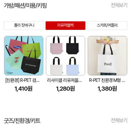
가방/패션/미용/키링
전체보기
폴리 장바구니
리유저블백
스카프/머플러
[친환경] R-PET 검정내피 리유저블백 (4색/중형/170g)(450x150x400mm)
리사이클 리유저블백 4컬러 GRS인증 40*35*15
R-PET 친환경 M형 리유저블백 (450x150x400mm)
1,410원
1,280원
1,380원
굿즈/친환경/키트
전체보기