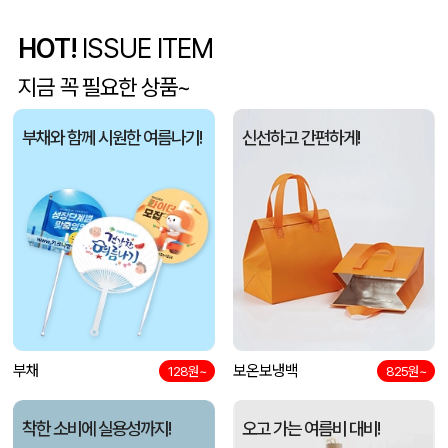
HOT!
ISSUE ITEM
5단 6K 솔리드 스퀘어 파우치 UV 양우산
유OO
08-07
지금 꼭 필요한 상품~
사각니들펜(0.7)
이OO
08-07
부채와 함께 시원한 여름나기!
신선하고 간편하게!
브리온 아이스큐브 2세대 여름 아이스 넥밴드 쿨러
채OO
08-07
[26년 설]CJ 스마트초이스 L호
전OO
08-07
접이식 장바구니 포켓가방 3종 1P
김OO
08-07
[주문제작] 에코백 맞춤 제작 서비스
담OO
08-07
반달팬시자루부채(원형) (150Ø,160Ø,170Ø,180Ø,190Ø)
부채
보온보냉백
노OO
08-07
128원~
825원~
원형 팬시 (2컬러) 부채 (150∅~190∅)
노OO
08-07
착한 소비에 실용성까지!
오고 가는 여름비 대비!