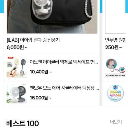
[iLAB] 아이랩 윈디 링 선풍기
반투명 원형
6,050
원
~
250
원
~
이노젠 아이쿨러 맥제로 맥세이프 핸즈프리 미니선풍기
10,400
~
원
00mm)
엔보우 모노 에어 셔큘레이터 탁상용 무선선풍기
16,000
~
원
베스트 100
더보기