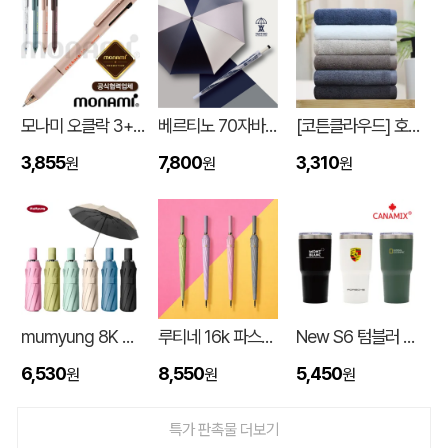
모나미 오클락 3+1멀티펜 (0.5) (모나미공식협력업체)
베르티노 70자바라파스텔암막 UV
[코튼클라우드] 호텔수건 170g 1P (자수,나염)
3,855
7,800
3,310
원
원
원
입체형떡메모_(도자기레인보우)
이OO
08-08
mumyung 8K 암막 베이스 완전자동 3단 양우산
루티네 16k 파스텔 자동 장우산
New S6 텀블러 600ml
스탠다드 에코백 (350x100x370mm)
이OO
08-07
6,530
8,550
5,450
원
원
원
[친환경인증] R-PET 고밀도 리유저블백 (검정내피/170g)(S~XL)
정OO
08-07
특가 판촉물 더보기