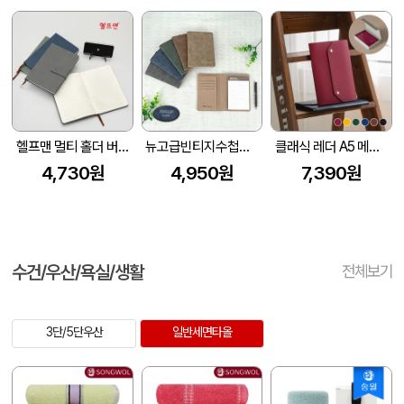
헬프맨 멀티 홀더 버클 메모노트(A5
뉴고급빈티지수첩메모패드
클래식 레더 A5 메모패드 날개형 (215*160mm) (고급선물용 자석케이스 포함)
4,730원
4,950원
7,390원
수건/우산/욕실/생활
전체보기
3단/5단우산
일반세면타올