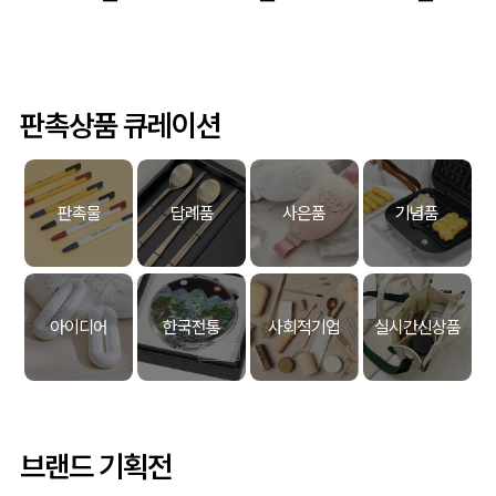
판촉상품 큐레이션
판촉물
답례품
사은품
기념품
아이디어
한국전통
사회적기업
실시간신상품
브랜드 기획전