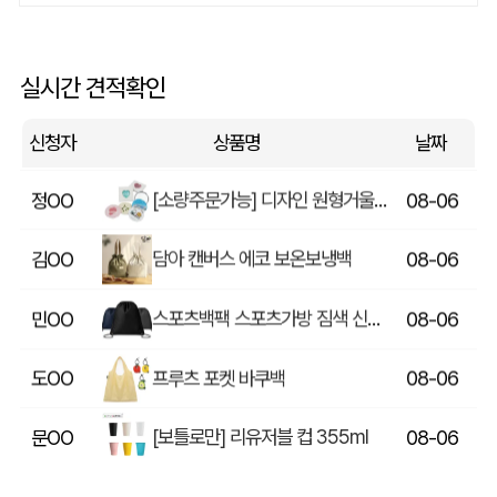
에코백재발주
이OO
08-06
루티네 데일리 모던 보온보냉백 도시락가방
김OO
08-06
실시간 견적확인
종이쇼핑백_멜리사 (250x130x320mm)
데OO
08-06
신청자
상품명
날짜
[소량주문가능] 디자인 원형거울(칼라) (70파이/75파이)
정OO
08-06
담아 캔버스 에코 보온보냉백
김OO
08-06
스포츠백팩 스포츠가방 짐색 신발주머니
민OO
08-06
프루츠 포켓 바쿠백
도OO
08-06
[보틀로만] 리유저블 컵 355ml
문OO
08-06
아웃도어 기능성 볼캡 야구모자 CL-C1
조OO
08-06