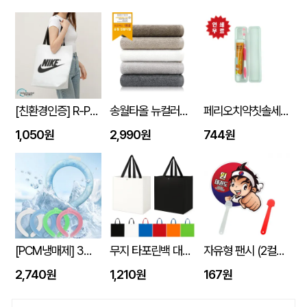
[친환경인증] R-PET 고밀도 리유저블백 (검정내피/170g)(S~XL)
송월타올 뉴컬러무지 150g (30수/40*80cm)
페리오치약칫솔세트
1,050원
2,990원
744원
[PCM냉매제] 3세대 넥쿨러 쿨넥밴드
무지 타포린백 대형 (42x40x23) 타포린가방 시장가방 보조가방 // 인쇄제작가능
자유형 팬시 (2컬러) 부채 150&#8709;~190&#8709; (손잡이110mm)
2,740원
1,210원
167원