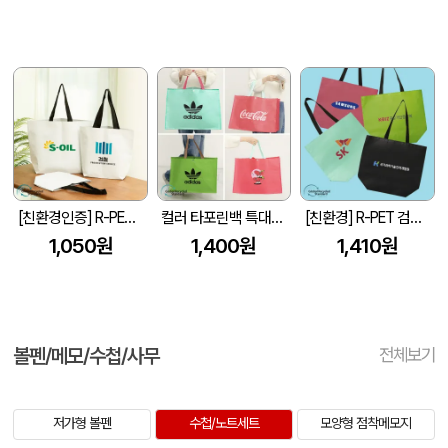
[친환경인증] R-PET 고밀도 리유저블백 (검정내피/170g)(S~XL)
컬러 타포린백 특대형(3색) (중량140g±5)(530x300x380mm)
[친환경] R-PET 검정내피 리유저블백 (4색/중형/170g)(450x150x400mm)
1,050원
1,400원
1,410원
볼펜/메모/수첩/사무
전체보기
저가형 볼펜
수첩/노트세트
모양형 점착메모지