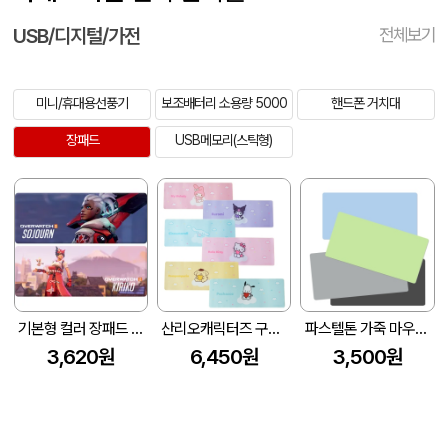
USB/디지털/가전
전체보기
미니/휴대용선풍기
보조배터리 소용량 5000
핸드폰 거치대
장패드
USB메모리(스틱형)
기본형 컬러 장패드 780x300 3T
산리오캐릭터즈 구름 데스크 장패드
파스텔톤 가죽 마우스장패드 (900X400X2mm)
3,620원
6,450원
3,500원