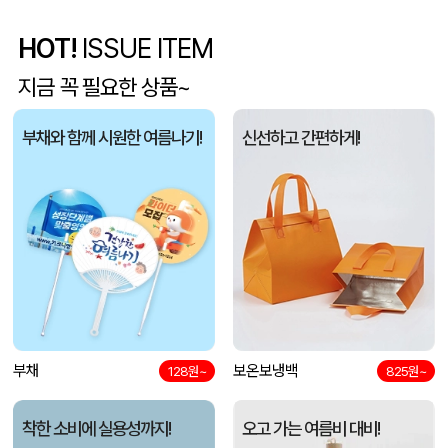
HOT!
ISSUE ITEM
폴리고무밴드담요 (100*75cm)
신OO
08-06
지금 꼭 필요한 상품~
[프롬네이쳐] 친환경 커피가루 우디 핸들 텀블러 750ml
김OO
08-06
부채와 함께 시원한 여름나기!
신선하고 간편하게!
스탠다드 에코백 (350x100x370mm)
아OO
08-06
모두애 LED 키캡 키링 굿즈
여OO
08-06
[주문제작] 에코백 맞춤 제작 서비스
KOO
08-06
망고스토리지 카드형 USB메모리 (4GB~128GB)
선OO
08-06
미니형 미니고급형 부직포가방
부채
보온보냉백
한OO
08-06
128원~
825원~
자바 제트라인베이비 (0.38mm)(자바공식인증대리점)
이OO
08-06
착한 소비에 실용성까지!
오고 가는 여름비 대비!