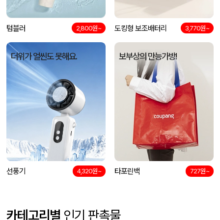
텀블러
도킹형 보조배터리
2,800원~
3,770원~
더위가 얼씬도 못해요.
보부상의 만능가방!
선풍기
타포린백
4,320원~
727원~
카테고리별
인기 판촉물