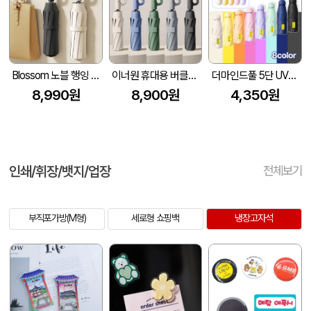
Blossom 노블 행잉 카라비너 접이식 3단 자동양우산 10K 1P
이너원 휴대용 버클형 10K 3단 자동 양우산 (UPF 50+)
더마인드풀 5단 UV차단 미니캡슐 파스텔 5단 양우산 색상 8종
8,990원
8,900원
4,350원
인쇄/휘장/뱃지/업장
전체보기
부직포가방(M형)
세로형 쇼핑백
냉장고자석