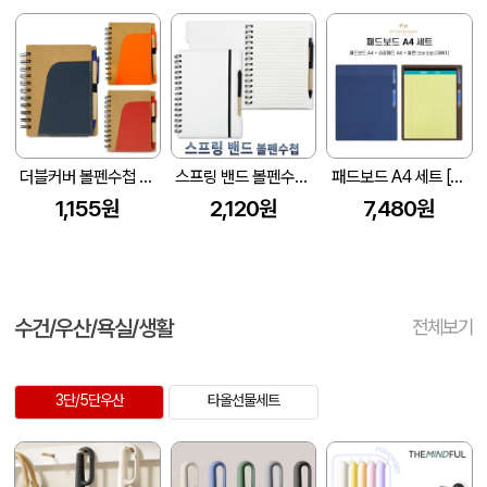
더블커버 볼펜수첩 209
스프링 밴드 볼펜수첩(화이트) (151X208X11mm)
패드보드 A4 세트 [디자인등록]
1,155원
2,120원
7,480원
수건/우산/욕실/생활
전체보기
3단/5단우산
타올선물세트