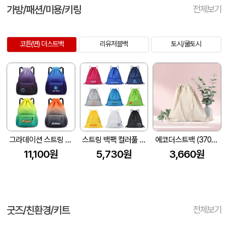
가방/패션/미용/키링
전체보기
코튼(면) 더스트백
리유저블백
토시/쿨토시
그라데이션 스트링 스포츠 백팩
스트링 백팩 컬러풀 짐색
에코더스트백 (370*400mm)
11,100원
5,730원
3,660원
굿즈/친환경/키트
전체보기