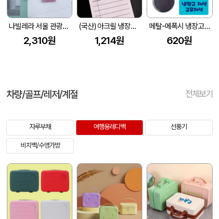
나빌레라 서울 관광지 오프너마그넷 냉장고자석 마그네틱 관광기념품
(국산) 아크릴 냉장고 집게 마그넷 주문제작
메탈-에폭시 냉장고자석
2,310원
1,214원
620원
차량/골프/레저/계절
전체보기
자루부채
여행용레디백
선풍기
비치백/수영가방