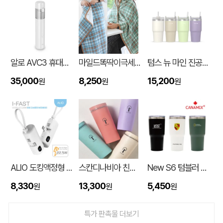
알로 AVC3 휴대용 3in1 에어건 핸디 차량용 무선청소기
마일드똑딱이극세사담요
텀스 뉴 마인 진공 스텐텀블러 650ml
35,000
8,250
15,200
원
원
원
대형 타포린가방 긴 손잡이 숄더가능(11color) (420x400x250mm)
신OO
08-06
ALIO 도킹액정형 고속충전PD22.5W 아이패스트 보조배터리 5000mAh
스칸디나비아 친환경 목분 소재 국산 에코 티케 친환경 텀블러 600ml
New S6 텀블러 600ml
버브 3LU-01 파우치 6K 암막코팅 미니 양우산
김OO
08-06
8,330
13,300
5,450
원
원
원
M형 부직포가방 코팅/대형 (420x320x100mm)
민OO
08-06
특가 판촉물 더보기