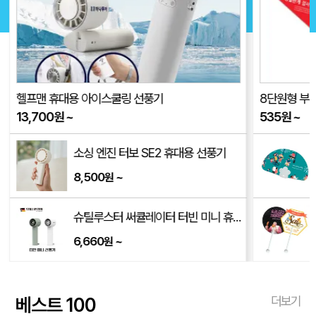
헬프맨 휴대용 아이스쿨링 선풍기
8단원형 부채 
13,700
원
~
535
원
~
소싱 엔진 터보 SE2 휴대용 선풍기
8,500
~
원
/250*170*350mm)
슈틸루스터 써큘레이터 터빈 미니 휴대용 선풍기 ST-SF100
6,660
~
원
베스트 100
더보기