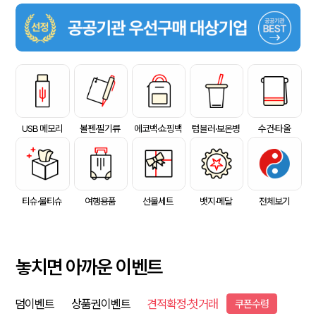
USB 메모리
볼펜·필기류
에코백·쇼핑백
텀블러·보온병
수건·타올
티슈·물티슈
여행용품
선물세트
뱃지·메달
전체보기
놓치면 아까운 이벤트
덤이벤트
상품권이벤트
견적확정·첫거래
쿠폰수령