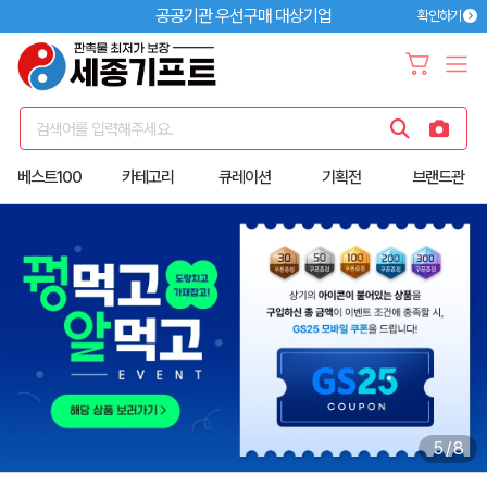
공공기관 우선구매 대상기업
확인하기
검색어를 입력해주세요.
베스트100
카테고리
큐레이션
기획전
브랜드관
6
/
8