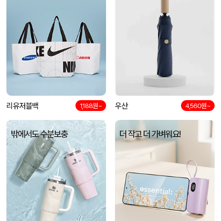
리유저블백
우산
1,188원~
4,560원~
밖에서도 수분보충
더 작고 더 가벼워요!