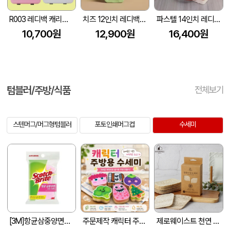
R003 레디백 캐리어 예쁜 여행 가방
치즈 12인치 레디백 여행용 파우치 캐리어
파스텔 14인치 레디백 (310x150x220mm)
10,700원
12,900원
16,400원
텀블러/주방/식품
전체보기
스텐머그/머그형텀블러
포토인쇄머그컵
수세미
[3M]항균삼중양면고운수세미
주문제작 캐릭터 주방용 수세미
제로웨이스트 천연 사각수세미 10P