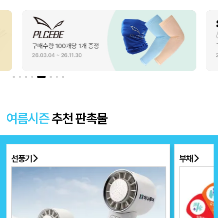
여름시즌
추천 판촉물
선풍기
부채