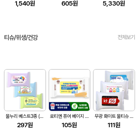
1,540원
605원
5,330원
티슈/위생/건강
전체보기
물누리 베스트3종 (무광) 물티슈 25매/30매/35매
로티엔 퓨어 베이지 전용 라벨형 물티슈 (10매) (150X90mm(±5mm))
무광 화이트 물티슈 (10매/15매/20매) (150*90mm)
297원
105원
111원