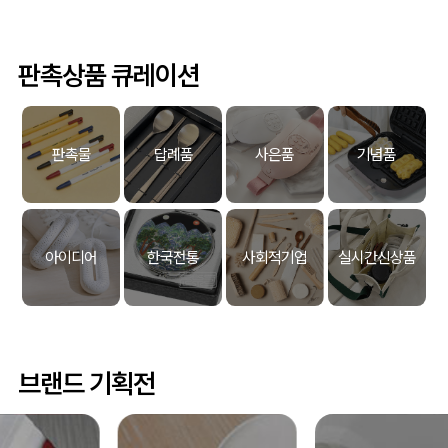
판촉상품 큐레이션
판촉물
답례품
사은품
기념품
아이디어
한국전통
사회적기업
실시간신상품
브랜드 기획전