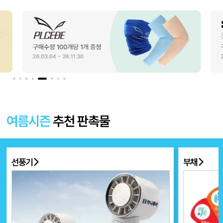
여름시즌
추천 판촉물
선풍기
부채