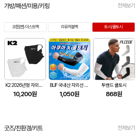
가방/패션/미용/키링
전체보기
코튼(면) 더스트백
리유저블백
토시/쿨토시
K2 2026년형 자외선차단 냉감 쿨 기능성 쿨마스크 여름 쿨핏 마스크
BLIF 국내산 자외선 차단 블리프 아쿠아X쿨토시
투밴드 쿨토시
10,200원
1,050원
868원
굿즈/친환경/키트
전체보기