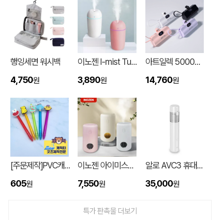
행잉세면 워시백
이노젠 I-mist Tumbler 미니가습기 420ml
아트일렉 5000mAh 도킹형 보조 배터리
4,750
3,890
14,760
원
원
원
대형 타포린가방 긴 손잡이 숄더가능(11color) (420x400x250mm)
신OO
08-06
[주문제작]PVC캐릭터 디오네캔디볼펜(2D)
이노젠 아이미스트 에어 무드등 휴대용 무선가습기
알로 AVC3 휴대용 3in1 에어건 핸디 차량용 무선청소기
버브 3LU-01 파우치 6K 암막코팅 미니 양우산
김OO
08-06
605
7,550
35,000
원
원
원
M형 부직포가방 코팅/대형 (420x320x100mm)
민OO
08-06
특가 판촉물 더보기