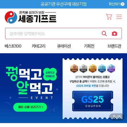
공공기관 우선구매 대상기업
확인하기
검색어를 입력해주세요.
베스트100
카테고리
큐레이션
기획전
브랜드관
6
/
8