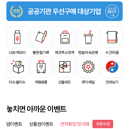
USB 메모리
볼펜·필기류
에코백·쇼핑백
텀블러·보온병
수건·타올
티슈·물티슈
여행용품
선물세트
뱃지·메달
전체보기
놓치면 아까운 이벤트
덤이벤트
상품권이벤트
견적확정·첫거래
쿠폰수령