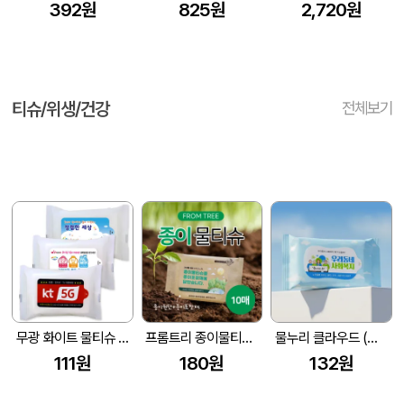
392원
825원
2,720원
티슈/위생/건강
전체보기
무광 화이트 물티슈 (10매/15매/20매) (150*90mm)
프롬트리 종이물티슈(종이포장재) 10매
물누리 클라우드 (무광) 물티슈 10매/15매/20매
111원
180원
132원