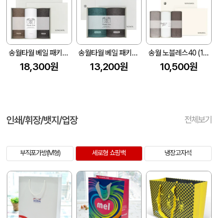
송월타월 베일 패키지 감사 답례품 3매세트(포인트)(쇼핑백 증정)
송월타월 베일 패키지 감사 답례품 2매세트(포인트)(쇼핑백 증정)
송월 노블레스40 (150g) 3P 고급형 띠지세트
18,300원
13,200원
10,500원
인쇄/휘장/뱃지/업장
전체보기
부직포가방(M형)
세로형 쇼핑백
냉장고자석