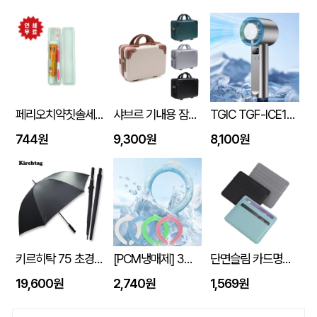
페리오치약칫솔세트
샤브르 기내용 잠금장치 있는여행용 보조 캐리어 레디백
TGIC TGF-ICE1800 휴대용 냉각 선풍기
744원
9,300원
8,100원
키르히탁 75 초경량 올카본 UV 암막우산
[PCM냉매제] 3세대 넥쿨러 쿨넥밴드
단면슬림 카드명함지갑
19,600원
2,740원
1,569원