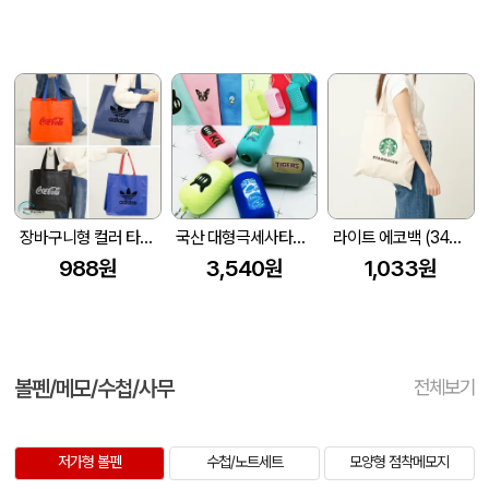
장바구니형 컬러 타포린백 대형(4색) (중량 140g±5)(400x250x400mm)
국산 대형극세사타올 수영타올 휴대용타올 스웨이드타올 에어로실버쿨타올 아이스타올
라이트 에코백 (340x370mm)
988원
3,540원
1,033원
볼펜/메모/수첩/사무
전체보기
저가형 볼펜
수첩/노트세트
모양형 점착메모지