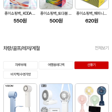
종이쇼핑백_ KODA (270x110x360mm)
종이쇼핑백_토다봄 (250x130x320mm)
종이쇼핑백_해피니스 (300x130x350mm)
550원
500원
620원
차량/골프/레저/계절
전체보기
자루부채
여행용레디백
선풍기
비치백/수영가방