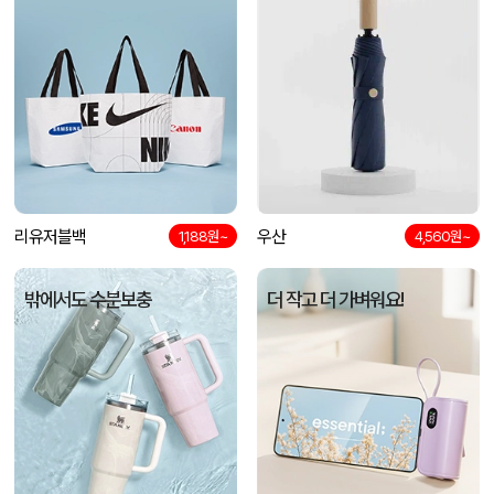
리유저블백
우산
1,188원~
4,560원~
밖에서도 수분보충
더 작고 더 가벼워요!