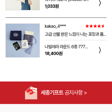
〉
1,033원
kakao_4***
★★★★★
고급 선물 받은 느낌이 나는 포장과 품질.
주는 사람도 받는 사람도 만족 스러운 제품 입니다.
나빌레라 라운드 6종 777쓰리세븐 손톱깎이 호작도 까치호랑이 네일케어세트
다만 아쉬운 점은 조립이 덜되어 있는 것이 간혹 있습니다.
〉
18,400원
케이스가 빠지는 현상이 좀 있는데, 조립할때 신경써서 해주시면 더 좋은 인상이 남을 것 같습니다.
세종기프트
공지사항 >