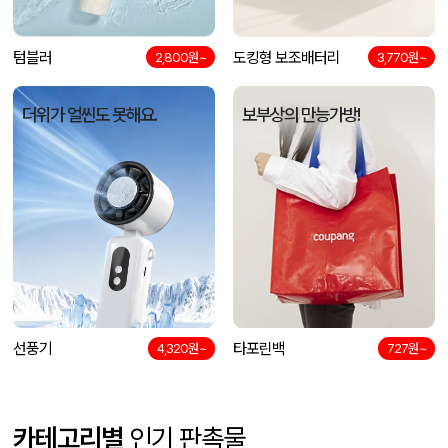
텀블러
도킹형 보조배터리
2,800원~
3,770원~
더위가 얼씬도 못해요.
보부상의 만능가방!
선풍기
타포린백
4,320원~
727원~
카테고리별
인기 판촉물