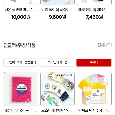
베온 쿨뱅크 미니 선풍기
비즈 접이식 목걸이 펠티어 냉각 에어컨 선풍기 5000mAh
레빗 윈디 휴대용선풍기 2000mAh C타입충전 스마트폰거치대겸용
10,000원
9,800원
7,430원
텀블러/주방/식품
전체보기
스텐머그/머그형텀블러
포토인쇄머그컵
수세미
좋은나무 국산 광 수세미 1P
모스니에 친환경 압축 수세미(국내제작)
탑셰프 망사수세미10매(벌크)