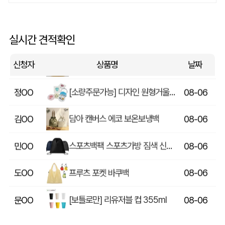
에코백재발주
이OO
08-06
루티네 데일리 모던 보온보냉백 도시락가방
김OO
08-06
실시간 견적확인
종이쇼핑백_멜리사 (250x130x320mm)
데OO
08-06
신청자
상품명
날짜
[소량주문가능] 디자인 원형거울(칼라) (70파이/75파이)
정OO
08-06
담아 캔버스 에코 보온보냉백
김OO
08-06
스포츠백팩 스포츠가방 짐색 신발주머니
민OO
08-06
프루츠 포켓 바쿠백
도OO
08-06
[보틀로만] 리유저블 컵 355ml
문OO
08-06
아웃도어 기능성 볼캡 야구모자 CL-C1
조OO
08-06