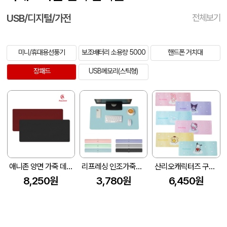
USB/디지털/가전
전체보기
미니/휴대용선풍기
보조배터리 소용량 5000
핸드폰 거치대
장패드
USB메모리(스틱형)
애니존 양면 가죽 데스크 장패드 any-mp60
리프레싱 인조가죽데스크매트
산리오캐릭터즈 구름 데스크 장패드
8,250원
3,780원
6,450원