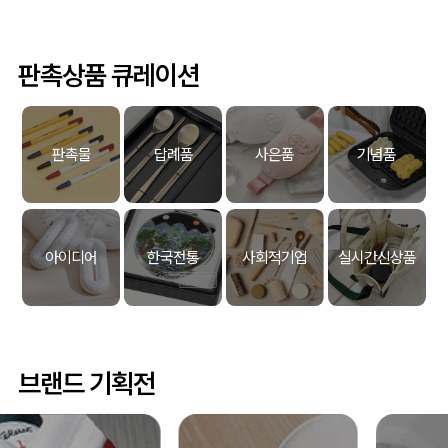
판촉상품 큐레이션
판촉물
답례품
사은품
기념품
아이디어
한국전통
사회적기업
실시간신상품
브랜드 기획전