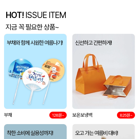
HOT!
ISSUE ITEM
폴리고무밴드담요 (100*75cm)
신OO
08-06
지금 꼭 필요한 상품~
[프롬네이쳐] 친환경 커피가루 우디 핸들 텀블러 750ml
김OO
08-06
부채와 함께 시원한 여름나기!
신선하고 간편하게!
스탠다드 에코백 (350x100x370mm)
아OO
08-06
모두애 LED 키캡 키링 굿즈
여OO
08-06
[주문제작] 에코백 맞춤 제작 서비스
KOO
08-06
망고스토리지 카드형 USB메모리 (4GB~128GB)
선OO
08-06
미니형 미니고급형 부직포가방
부채
보온보냉백
한OO
08-06
128원~
825원~
자바 제트라인베이비 (0.38mm)(자바공식인증대리점)
이OO
08-06
착한 소비에 실용성까지!
오고 가는 여름비 대비!