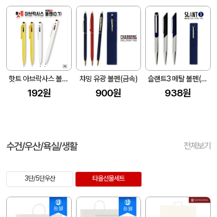
핫트 아브락사스 볼펜(0.7)
챠밍 유광 볼펜(금속)
슬랜트3 메탈 볼펜(1.0)
192원
900원
938원
수건/우산/욕실/생활
전체보기
3단/5단우산
타올선물세트