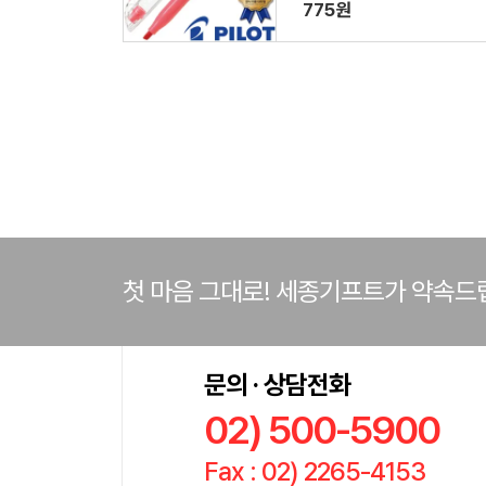
롯트공식인증대리점)
775원
첫 마음 그대로! 세종기프트가 약속드
문의 · 상담전화
02) 500-5900
Fax : 02) 2265-4153