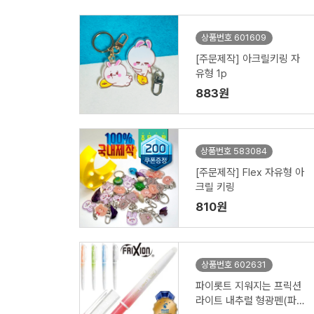
상품번호 601609
[주문제작] 아크릴키링 자
유형 1p
883원
상품번호 583084
[주문제작] Flex 자유형 아
크릴 키링
810원
상품번호 602631
파이롯트 지워지는 프릭션
라이트 내추럴 형광펜(파이