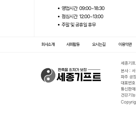
영업시간 09:00~18:30
점심시간 12:00~13:00
주말 및 공휴일 휴무
회사소개
사회활동
오시는길
이용약관
세종기프트
본사 : 
파주 공장
대표번호 :
통신판매신
건강기능식
Copyrig