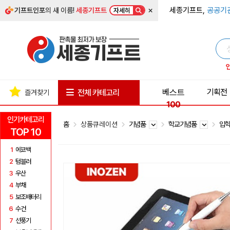
×
세종기프트,
공공기
기프트인포
의 새 이름!
세종기프트
자세히
베스트
기획전
전체 카테고리
즐겨찾기
100
인기카테고리
홈
상품큐레이션
기념품
학교기념품
입
TOP 10
1
에코백
2
텀블러
3
우산
4
부채
5
보조배터리
6
수건
7
선풍기