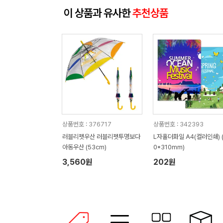
이 상품과 유사한
추천상품
상품번호 : 376717
상품번호 : 342393
러블리펫우산 러블리펫투명보다
L자홀더화일 A4(컬러인쇄) (
아동우산 (53cm)
0*310mm)
3,560원
202원