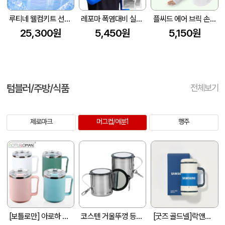
루티네 웰컴키트 선물세트 우산애착 핸디 선풍기+썬스크+냉장고쿨토시
레포마 폭염대비 실용 2종 쿨키트 C
플씨드 에어 브릭 손 쿨토시 + 메쉬 귀걸이 쿨마스크 2종 세트
25,300원
5,450원
5,150원
텀블러/주방/식품
전체보기
제로마크
머그컵/여분1
행주
[보틀로만] 아로하 머그 텀블러 400ml
코스텐 거울뚜껑 등산컵 250ml 1P
[굿즈 골드넬]락앤락 메트로 퍼펙트씰 머그-550ML