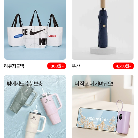
리유저블백
우산
1,188원~
4,560원~
밖에서도 수분보충
더 작고 더 가벼워요!