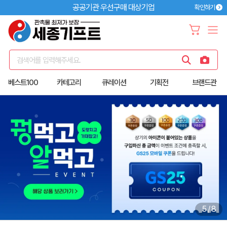
공공기관 우선구매 대상기업
확인하기
검색어를 입력해주세요.
베스트100
카테고리
큐레이션
기획전
브랜드관
6
/
8