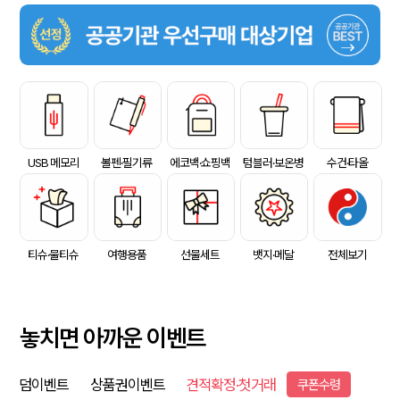
USB 메모리
볼펜·필기류
에코백·쇼핑백
텀블러·보온병
수건·타올
티슈·물티슈
여행용품
선물세트
뱃지·메달
전체보기
놓치면 아까운 이벤트
덤이벤트
상품권이벤트
견적확정·첫거래
쿠폰수령