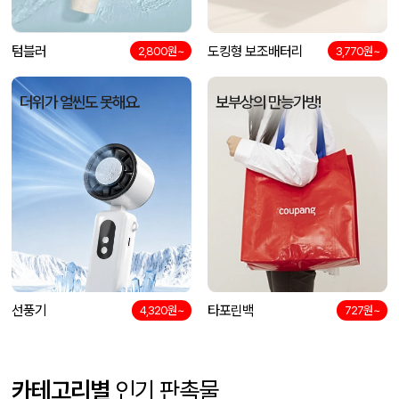
텀블러
도킹형 보조배터리
2,800원~
3,770원~
더위가 얼씬도 못해요.
보부상의 만능가방!
선풍기
타포린백
4,320원~
727원~
카테고리별
인기 판촉물