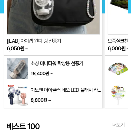
[iLAB] 아이랩 윈디 링 선풍기
오죽실크천 
6,050
원
~
6,000
원
~
250x140mm)
소싱 미니타워 탁상용 선풍기
18,400
~
원
00mm)
이노젠 아이쿨러 네오 LED 플래시 라이트 겸용 휴대용 선풍기 INOZEN i-cooler NEO
8,800
~
원
베스트 100
더보기