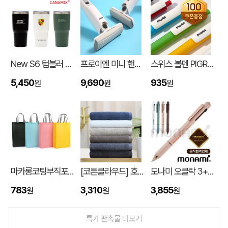
New S6 텀블러 600ml
프로이엔 미니 핸디 클리너
스위스 볼펜 PIGRA P03 피그라 볼펜
5,450
9,690
935
원
원
원
기본형 컬러 장패드 780x300 3T
대OO
08-06
마카롱코팅부직포가방 (300*430*105mm)
[코튼클라우드] 호텔수건 170g 1P (자수,나염)
모나미 오클락 3+1멀티펜 (0.5) (모나미공식협력업체)
DAZZL 다즐 코디 3단 원터치 12K 완전자동우산 하드파우치 포함 (풀칼라인쇄)
주OO
08-06
783
3,310
3,855
원
원
원
[굿즈]타이틀리스트 HVC 9구세트
문OO
08-06
특가 판촉물 더보기