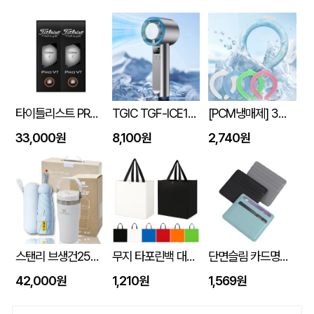
타이틀리스트 PRO V1 6구세트 (45X95X135mm)
TGIC TGF-ICE1800 휴대용 냉각 선풍기
[PCM냉매제] 3세대 넥쿨러 쿨넥밴드
33,000원
8,100원
2,740원
스탠리 브생건250호(스탠리 아이스플로우 플립591ml+5단 6K UV암막양우산 파우치포함)
무지 타포린백 대형 (42x40x23) 타포린가방 시장가방 보조가방 // 인쇄제작가능
단면슬림 카드명함지갑
42,000원
1,210원
1,569원