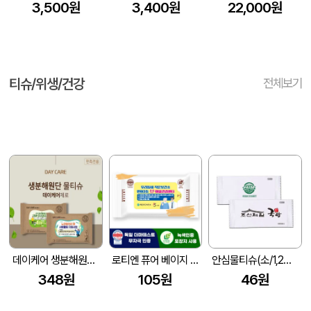
3,500원
3,400원
22,000원
티슈/위생/건강
전체보기
데이케어 생분해원단 제로 물티슈 15매 홍보.전도.판촉용 추천
로티엔 퓨어 베이지 전용 라벨형 물티슈 (10매) (150X90mm(±5mm))
안심물티슈(소/1,2도 인쇄) (120*50mm)
348원
105원
46원