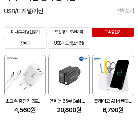
USB/디지털/가전
전체보기
미니/휴대용선풍기
도킹형 보조배터리
고속충전기
장패드
USB메모리(스틱형)
초고속 충전기 2포트 PD 25W 케이블 포함(DOXX)
엠피맨 65W GaN 디스플레이 릴 케이블 일체형 2포트 접지 고속 충전기
플레이고 A114 펜꽂이 멀티 무선충전기
4,560원
20,800원
6,790원