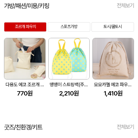
가방/패션/미용/키링
전체보기
조르개 파우치
스포츠가방
토시/쿨토시
다용도 에코 조르개 파우치 (S/M/L)
땡땡이 스트링백(주문제작) (265x85x285mm)
모모카멜 에코 파우치 대형 (GP04L)
770원
2,210원
1,410원
굿즈/친환경/키트
전체보기