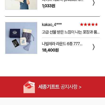
〉
1,033원
kakao_4***
★★★★★
고급 선물 받은 느낌이 나는 포장과 품질.
주는 사람도 받는 사람도 만족 스러운 제품 입니다.
나빌레라 라운드 6종 777쓰리세븐 손톱깎이 호작도 까치호랑이 네일케어세트
다만 아쉬운 점은 조립이 덜되어 있는 것이 간혹 있습니다.
〉
18,400원
케이스가 빠지는 현상이 좀 있는데, 조립할때 신경써서 해주시면 더 좋은 인상이 남을 것 같습니다.
세종기프트
공지사항 >