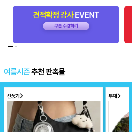
T
첫거래
감사
EVENT
쿠폰 수령하기
여름시즌
추천 판촉물
선풍기
부채