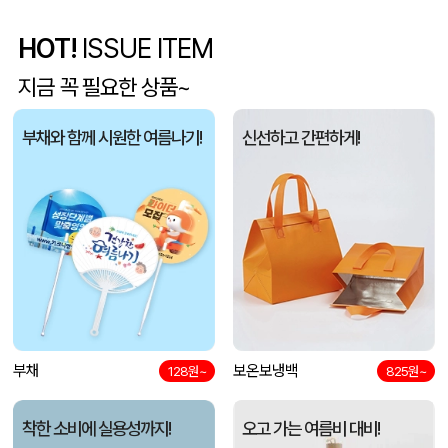
HOT!
ISSUE ITEM
[친환경인증] R-PET 고밀도 리유저블백 (검정내피/170g)(450x150x400mm)
조OO
08-06
지금 꼭 필요한 상품~
종이쇼핑백
안OO
08-06
부채와 함께 시원한 여름나기!
신선하고 간편하게!
대형 타포린가방 긴 손잡이 숄더가능(11color) (420x400x250mm)
백OO
08-06
ALIO UX20 고속충전 22.5W 20000mAh 보조배터리(대용량,듀얼충전)
김OO
08-06
부직포 합지 선물세트
최OO
08-06
16색상 두툼캔버스 컬러에코백 데님에코백(중)-(35x38x8cm)
조OO
08-06
자외선차단 정글모자, 일반형 사파리모자 낚시모자 등산모자
부채
보온보냉백
한OO
08-06
128원~
825원~
종이쇼핑백_터크 (220x100x285mm)
이OO
08-06
착한 소비에 실용성까지!
오고 가는 여름비 대비!