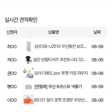
락앤락 메트로머그 600ml
신OO
08-06
큐브형-큐브박스점착메모함+팝업필름지(10매)+(인입식-내장형자석)
조OO
08-06
실시간 견적확인
국산정품 일반용 슬라이드 PVC 지퍼백(소)
박OO
08-06
신청자
상품명
날짜
삼성 EB-U2510 무선충전 보조배터리 10000mAh 25W
최OO
08-06
얇은 반팔티셔츠 프린트스타 32수 남여티셔츠 제작
차OO
08-06
담아 다용도 pvc 투명 키링 파우치
권OO
08-06
[엔젤쿡] 무선 트위스트 넥풍기
행OO
08-06
BS131 밀키 포켓 초경량 우양산 미니 컬러암막 5단 양우산 선물세트+쿨샷 휴대용 핸디 미니 선풍기
이OO
08-06
스탠리 브생건250호(스탠리 아이스플로우 플립591ml+5단 6K UV암막양우산 파우치포함)
오OO
08-06