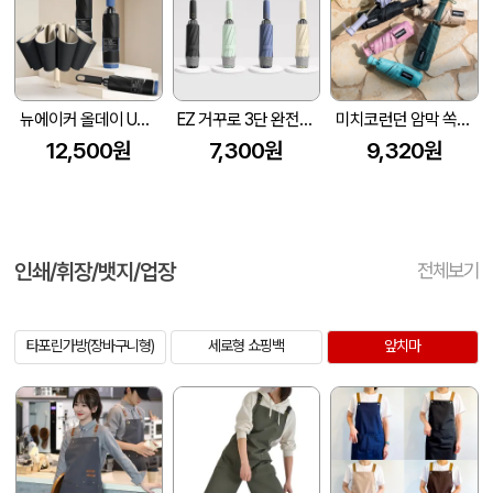
뉴에이커 올데이 UV차단 8K 3단 거꾸로 자동 양우산 고리 손잡이
EZ 거꾸로 3단 완전자동 양우산
미치코런던 암막 쏙쏙 5단우산 (M062)
12,500원
7,300원
9,320원
인쇄/휘장/뱃지/업장
전체보기
타포린가방(장바구니형)
세로형 쇼핑백
앞치마