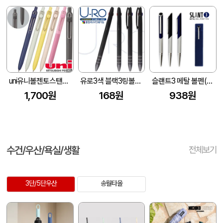
uni유니볼젠토스탠다드수성펜0.5
유로3색 블랙3링볼펜(독일잉크/컬러인쇄가능)
슬랜트3 메탈 볼펜(1.0)
1,700원
168원
938원
수건/우산/욕실/생활
전체보기
3단/5단우산
송월타올