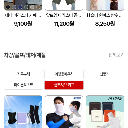
태나 바리스타 카페 방수 앞치마
앞트임 바리스타 공방 데님 방수 앞치마 Z114
H 숄더 원피스 방수 길이조절 꽃집 공방 카페 주방앞치마
9,100원
11,200원
8,250원
차량/골프/레저/계절
전체보기
자루부채
여행용파우치
선풍기
타이틀리스트
쿨토시/스카프