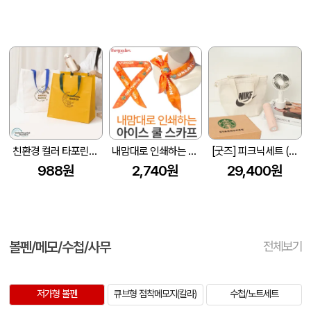
친환경 컬러 타포린백 대형(2색) (중량 140g±5)(400x250x400mm)
내맘대로 인쇄하는 아이스 쿨 스카프(전면인쇄)
[굿즈] 피크닉세트 (보온보냉백+핸디선풍기+텀블러)
988원
2,740원
29,400원
볼펜/메모/수첩/사무
전체보기
저가형 볼펜
큐브형 점착메모지(칼라)
수첩/노트세트