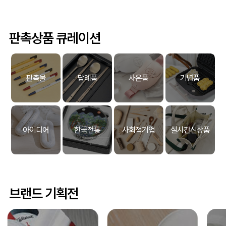
판촉상품 큐레이션
판촉물
답례품
사은품
기념품
아이디어
한국전통
사회적기업
실시간신상품
브랜드 기획전