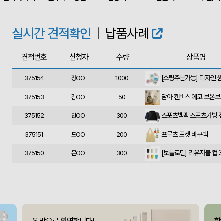
375160
민OO
300
에코백재발주
375158
이OO
500
실시간 견적확인
|
납품사례
375157
김OO
50
견적번호
신청자
수량
상품명
375156
데OO
1010
375154
정OO
1000
담아 캔버스 에코 보온
375153
김OO
50
375152
민OO
300
프루츠 포켓 바쿠백
375151
도OO
200
[보틀로만] 리유저블 컵 3
375150
문OO
300
375149
조OO
85
폴리고무밴드담요 (100*
375148
신OO
50
375147
김OO
70
온 맘으로 환영합니다!
함