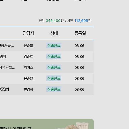
산출완료
M형 부직포가방 코팅/대형 (420x320x100mm)
이미소
08-06
산출완료
서민석
08-06
견적
346,400
건 / 시안
112,605
건
산출완료
루티네 데일리 모던 보온보냉백 도시락가방
김준호
08-06
담당자
상태
등록일
산출완료
종이쇼핑백_멜리사 (250x130x320mm)
이미소
08-06
산출완료
[소량주문가능] 디자인 원형거울(칼라) (70파이/75파이)
윤준필
08-06
보냉백
산출완료
김준호
08-06
산출완료
스포츠백팩 스포츠가방 짐색 신발주머니
이미소
08-06
산출완료
윤준필
08-06
55ml
산출완료
변경희
08-06
산출완료
아웃도어 기능성 볼캡 야구모자 CL-C1
이성원
08-06
75cm)
산출중
김보경
08-06
산출완료
[프롬네이쳐] 친환경 커피가루 우디 핸들 텀블러 750ml
이성원
08-06
께해요, 에코라이프!