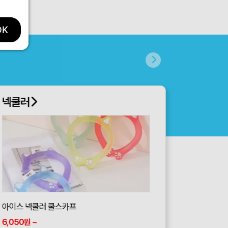
OK
넥쿨러
쿨토시
이스 넥쿨러 쿨스카프
,050
~
3,560
~
원
원