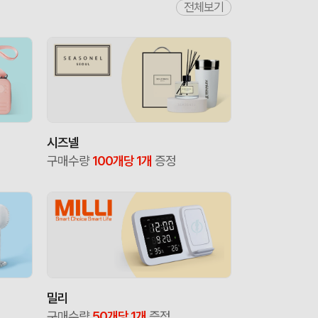
전체보기
시즈넬
구매수량
100개당 1개
증정
밀리
구매수량
50개당 1개
증정