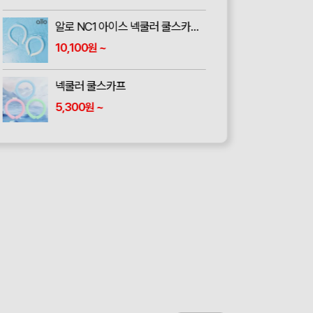
알로 NC1 아이스 넥쿨러 쿨스카프 냉각 얼음 머플러 목도리
[
10,100
~
2
원
넥쿨러 쿨스카프
[
5,300
~
1
원