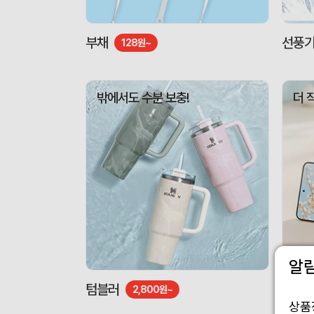
부채
선풍
128원~
밖에서도 수분 보충!
더 
알
텀블러
도킹형
2,800원~
상품