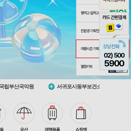
꿩먹고 알먹고
카드 간편결제
친환경 기획전
상담전화
여름시즌 기획전
02) 500
굿즈
산출완료
이미소
08-06
5900
 제작 서비스
산출중
김현민
08-06
웰컴키트
산출완료
망고스토리지 카드형 USB메모리 (4GB~128GB)
최영찬
08-06
서귀포시동부보건소
국립경주문화유산
포가방
산출완료
이정원
08-06
산출중
자바 제트라인베이비 (0.38mm)(자바공식인증대리점)
박명연
08-06
산출완료
대형 타포린가방 긴 손잡이 숄더가능(11color) (420x400x250mm)
이미소
08-06
접수중
버브 3LU-01 파우치 6K 암막코팅 미니 양우산
이성원
08-06
타올
우산
여행용품
쇼핑백