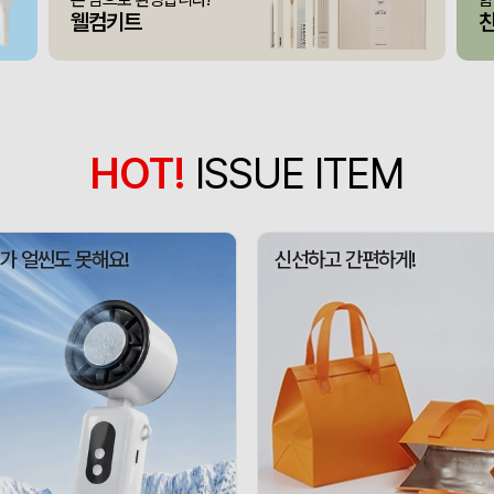
375146
아OO
100
웰컴키트
모두애 LED 키캡 키링 
375145
여OO
230
[주문제작] 에코백 맞춤
375144
KOO
1
375143
선OO
500
HOT!
ISSUE ITEM
미니형 미니고급형 부직
375141
한OO
1000
375140
이OO
5000
가 얼씬도 못해요!
신선하고 간편하게!
375164
신OO
500
375161
김OO
50
375160
민OO
300
에코백재발주
375158
이OO
500
375157
김OO
50