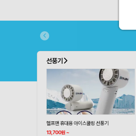
선풍기
헬프맨 휴대용 아이스쿨링 선풍기
13,700
~
원