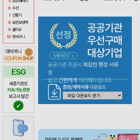
5
보조배터리
6
수건
7
선풍기
8
보온보냉백
공공기관
9
물티슈
우선구매
10
장바구니
대상기업
대박머니
₩
상품 BEST >
COUPON
SHOP
공공기관 주문시
복잡한 행정 서류
ESG
를
쉽고
간편하게
처리해드립니다.
세종기프트
증빙/계약서류
다운로드
지속가능경영
보고서 발간
✔
간직하고 싶은 특별함