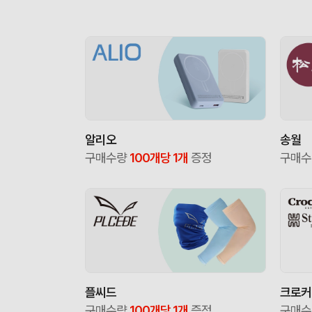
알리오
송월
구매수량
100개당 1개
증정
구매
플씨드
크로커
구매수량
100개당 1개
증정
구매