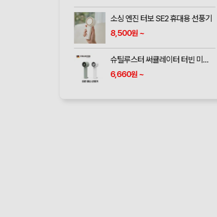
소싱 엔진 터보 SE2 휴대용 선풍기
8,500
~
원
슈틸루스터 써큘레이터 터빈 미니 휴대용 선풍기 ST-SF100
6,660
~
원