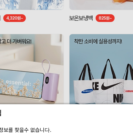
기
보온보냉백
4,320원~
825원~
작고 더 가벼워요!
착한 소비에 실용성까지!
림
 보조배터리
리유저블백
3,010원~
1,188원~
정보를 찾을수 없습니다.