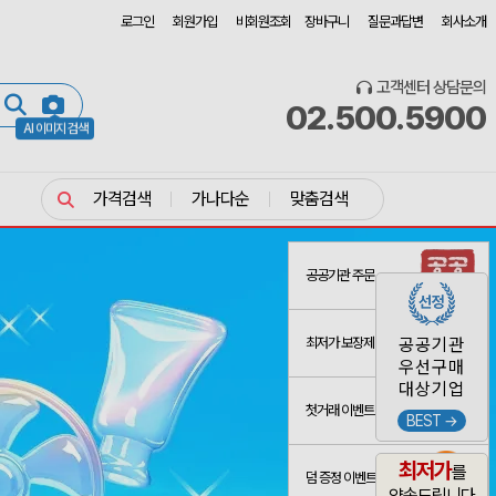
로그인
회원가입
비회원조회
장바구니
질문과답변
회사소개
고객센터 상담문의
02.500.5900
AI 이미지 검색
가격검색
가나다순
맞춤검색
공공기관 주문
최저가 보장제
공공기관
우선구매
대상기업
첫거래 이벤트
BEST →
최저가
를
덤 증정 이벤트
약속드립니다