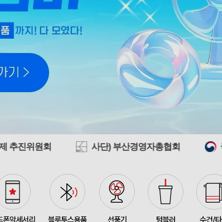
모두애 LED 키캡 키링 
375145
여OO
230
[주문제작] 에코백 맞춤
375144
KOO
1
375143
선OO
500
사단) 부산경영자총협회
국립부산국악원
미니형 미니고급형 부직
375141
한OO
1000
375140
이OO
5000
375164
신OO
500
375161
김OO
50
드폰악세서리
블루투스용품
선풍기
텀블러
수건/