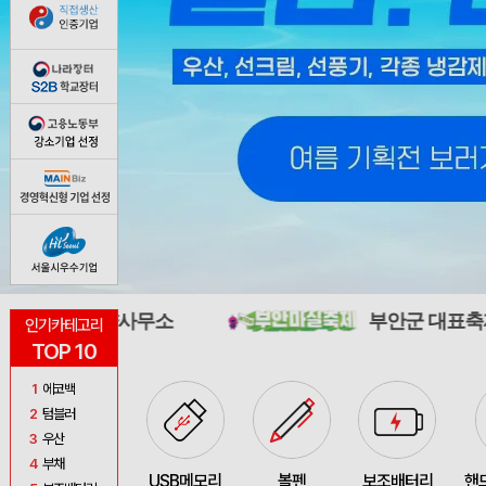
사무소
부안군 대표축제 추진위원회
인기카테고리
TOP 10
1
에코백
2
텀블러
3
우산
4
부채
USB메모리
볼펜
보조배터리
핸