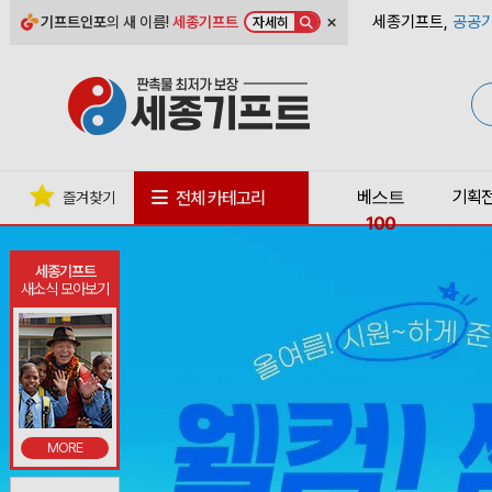
×
세종기프트,
공공기
기프트인포
의 새 이름!
세종기프트
자세히
베스트
기획
전체 카테고리
즐겨찾기
100
세종기프트
새소식 모아보기
MORE