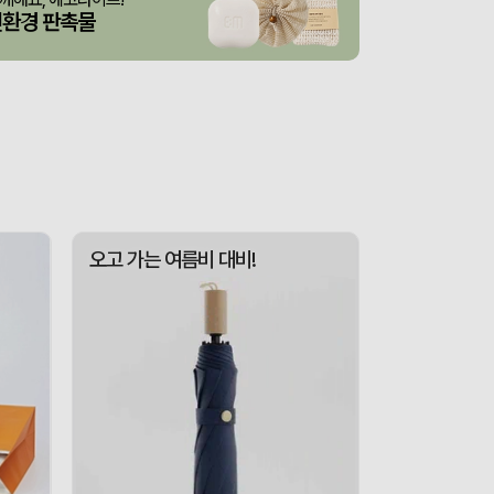
산출완료
스탠다드 에코백 (350x100x370mm)
이하영
08-06
친환경 판촉물
굿즈
산출완료
이미소
08-06
 제작 서비스
산출중
김현민
08-06
산출완료
망고스토리지 카드형 USB메모리 (4GB~128GB)
최영찬
08-06
포가방
산출완료
이정원
08-06
산출중
자바 제트라인베이비 (0.38mm)(자바공식인증대리점)
박명연
08-06
오고 가는 여름비 대비!
산출완료
대형 타포린가방 긴 손잡이 숄더가능(11color) (420x400x250mm)
이미소
08-06
접수중
버브 3LU-01 파우치 6K 암막코팅 미니 양우산
이성원
08-06
산출완료
M형 부직포가방 코팅/대형 (420x320x100mm)
이미소
08-06
산출완료
서민석
08-06
산출완료
루티네 데일리 모던 보온보냉백 도시락가방
김준호
08-06