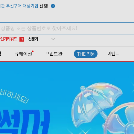
텀블러
7
관 우선구매 대상기업
선정!
쿨토시
8
넥쿨러
9
타포린가방
10
인기키워드
선풍기
1
전
큐레이션
브랜드관
이벤트
THE 전문