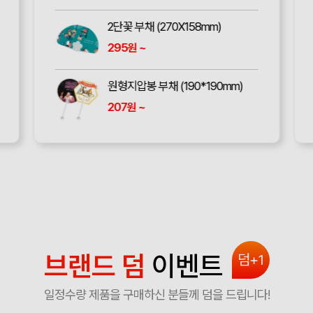
2단꽃 부채 (270X158mm)
295
~
원
원형지압봉 부채 (190*190mm)
207
~
원
브랜드 덤
이벤트
덤+1
일정수량 제품을 구매하신 분들께 덤을 드립니다!