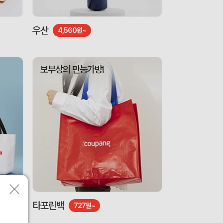
우산
4,560원~
보부상의 만능가방!
타포린백
727원~