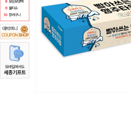
8
보온보냉백
9
물티슈
10
장바구니
대박머니
₩
COUPON
SHOP
모바일에서도
세종기프트