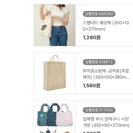
상품번호 685982
스탠다드 에코백 (350x10
0x370mm)
1,280원
상품번호 518972
부직포쇼핑백-교차로(주문
제작) (300*100*380m
m)
1,560원
상품번호 517020
일체형 무늬 장바구니 시장
가방 (450x90x370mm)