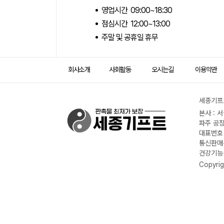
영업시간 09:00~18:30
점심시간 12:00~13:00
주말 및 공휴일 휴무
회사소개
사회활동
오시는길
이용약관
세종기프트
본사 : 
파주 공장
대표번호 :
통신판매신
건강기능식
Copyrig