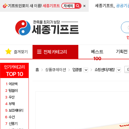
×
세종기프트,
공공기
기프트인포
의 새 이름!
세종기프트
자세히
베스트
기획전
전체 카테고리
즐겨찾기
100
인기카테고리
홈
상품큐레이션
업종별
쇼핑센터/매장
TOP 10
1
에코백
2
텀블러
3
우산
4
부채
5
보조배터리
6
수건
7
선풍기