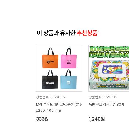
이 상품과 유사한
추천상품
상품번호 : 553655
상품번호 : 159605
M형 부직포가방 코팅/중형 (315
독판 큐브 각물티슈 80매
x260x100mm)
333원
1,240원