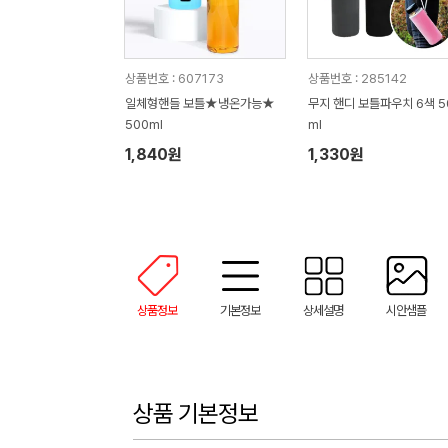
상품번호 : 607173
상품번호 : 285142
일체형핸들 보틀★냉온가능★
무지 핸디 보틀파우치 6색 5
500ml
ml
1,840원
1,330원
상품정보
기본정보
상세설명
시안샘플
상품 기본정보