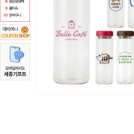
8
보온보냉백
9
물티슈
10
장바구니
대박머니
₩
COUPON
SHOP
모바일에서도
세종기프트