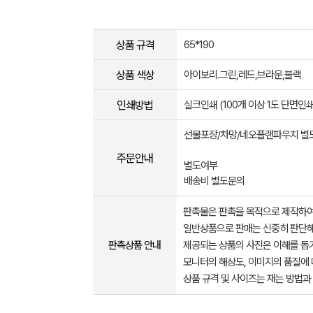
상품 규격
65*190
상품 색상
아이보리.그린,레드,브라운,블랙
인쇄방법
실크인쇄 (100개 이상 1도 단면인쇄
선물포장/차망/네오플랜파우치 별
주문안내
별도여부
배송비 별도문의
판촉물은 판촉을 목적으로 제작하여
일반상품으로 판매는 신중히 판단해
판촉상품 안내
제공되는 상품의 사진은 이해를 
모니터의 해상도, 이미지의 품질에 
상품 규격 및 사이즈는 재는 방법과