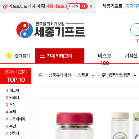
×
세종기프트,
공공기
기프트인포
의 새 이름!
세종기프트
자세히
베스트
기획전
전체 카테고리
즐겨찾기
100
인기카테고리
홈
상품큐레이션
상품별
주방용품/생활용품
TOP 10
1
에코백
2
텀블러
3
우산
4
부채
5
보조배터리
6
수건
7
선풍기