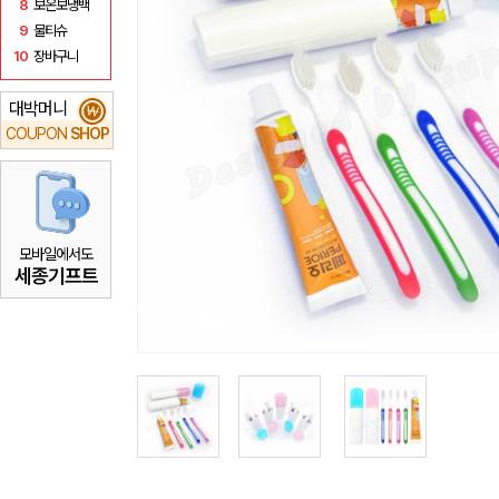
8
보온보냉백
9
물티슈
10
장바구니
대박머니
₩
COUPON
SHOP
모바일에서도
세종기프트