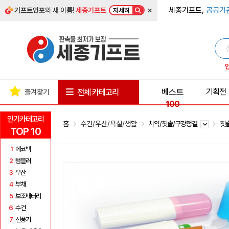
×
세종기프트,
공공기
기프트인포
의 새 이름!
세종기프트
자세히
베스트
기획전
전체 카테고리
즐겨찾기
100
인기카테고리
홈
수건/우산/욕실/생활
치약/칫솔/구강청결
칫
TOP 10
1
에코백
2
텀블러
3
우산
4
부채
5
보조배터리
6
수건
7
선풍기