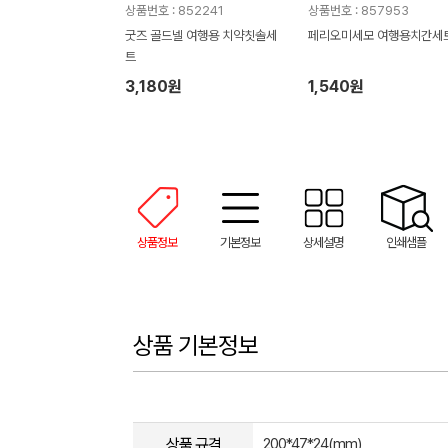
상품번호 : 852241
상품번호 : 857953
굿즈 골드넬 여행용 치약칫솔세
페리오미세모 여행용치간세
트
3,180원
1,540원
상품정보
기본정보
상세설명
인쇄샘플
상품 기본정보
상품 규격
200*47*24(mm)