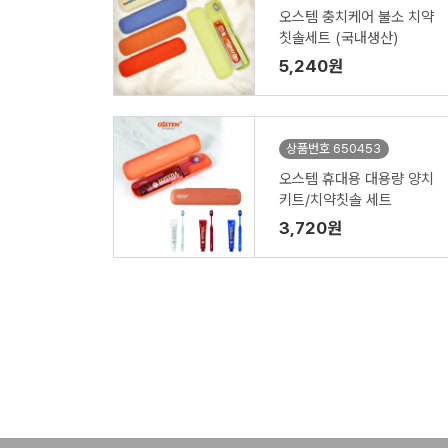
오스템 충치케어 불소 치약
칫솔세트 (국내생산)
5,240원
상품번호 650453
오스템 휴대용 대용량 양치
키트/치약칫솔 세트
3,720원