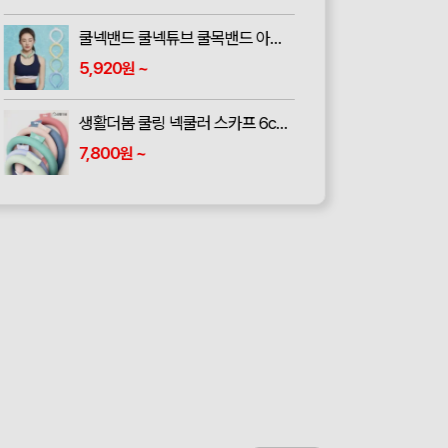
쿨넥밴드 쿨넥튜브 쿨목밴드 아이스 넥밴드 넥쿨러 아이스쿨링
5,920
~
원
생활더봄 쿨링 넥쿨러 스카프 6color
7,800
~
원