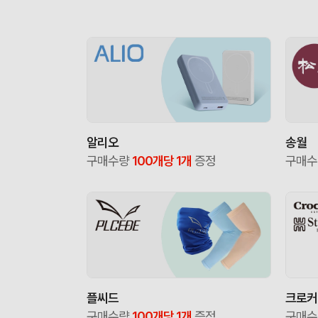
알리오
송월
구매수량
100개당 1개
증정
구매
플씨드
크로커
구매수량
100개당 1개
증정
구매