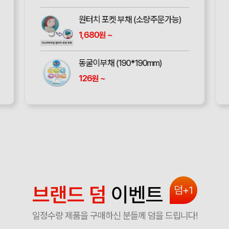
원터치 포켓 부채 (소량주문가능)
1,680
~
원
동굴이부채 (190*190mm)
126
~
원
브랜드 덤
이벤트
덤+1
일정수량 제품을 구매하신 분들께 덤을 드립니다!