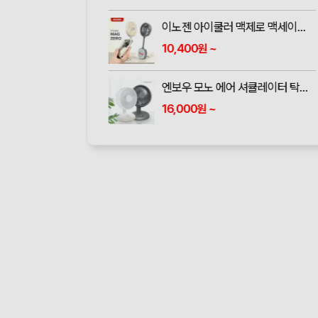
이노젠 아이쿨러 맥제로 맥세이프 핸즈프리 미니선풍기
10,400
~
원
엔보우 모노 에어 셔큘레이터 탁상용 무선선풍기
16,000
~
원