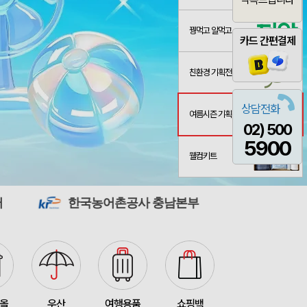
꿩먹고 알먹고
카드 간편결제
친환경 기획전
상담전화
여름시즌 기획전
02) 500
산출완료
[26년 설]CJ 스마트초이스 L호
서정은
08-07
5900
3종 1P
산출완료
이하영
08-07
웰컴키트
 제작 서비스
산출완료
박명연
08-07
한국농어촌공사 충남본부
시흥도시공사
산출완료
반달팬시자루부채(원형) (150Ø,160Ø,170Ø,180Ø,190Ø)
이성원
08-07
산출완료
원형 팬시 (2컬러) 부채 (150∅~190∅)
이성원
08-07
인보우)
접수중
김현민
08-08
접수중
스탠다드 에코백 (350x100x370mm)
장은지
08-07
타올
우산
여행용품
쇼핑백