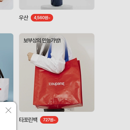
우산
4,560원~
보부상의 만능가방!
타포린백
727원~