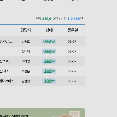
산출완료
[친환경인증] R-PET 고밀도 리유저블백 (검정내피/170g)(S~XL)
김보경
08-07
산출완료
쓰리웨이 캔버스 크로스백 (330x40x380mm)
이유빈
08-07
견적
346,610
건 / 시안
112,689
건
산출완료
서민석
08-07
담당자
상태
등록일
산출완료
[송월] 뉴컬러무지 타월 150g 2매세트 (쇼핑백포함)
박명연
08-07
산출완료
핸즈프리 슬링백 시즌2 (31x16.5x6.5cm)
김준호
08-07
산출완료
정대혁
08-07
산출완료
버튼온 크로스 파우치 슬링백 메신저백 Z763
이하영
08-07
산출완료
[사조] 쟌슨빌37호 (국내산 돼지고기100%) / 명절 선물세트
서정은
08-07
 제작 서비스
산출완료
김현민
08-07
산출완료
라벨 메쉬 파우치 [PH200] (230x185mm)
장은지
08-07
산출완료
5단 6K 솔리드 스퀘어 파우치 UV 양우산
윤송은
08-07
산출완료
이정원
08-07
께해요, 에코라이프!