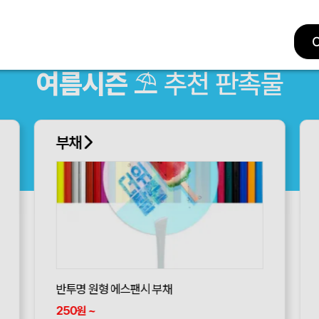
여름시즌
⛱ 추천 판촉물
부채
반투명 원형 에스팬시 부채
250
~
원