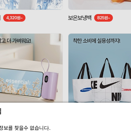
기
보온보냉백
4,320원~
825원~
작고 더 가벼워요!
착한 소비에 실용성까지!
림
 보조배터리
리유저블백
3,010원~
1,188원~
정보를 찾을수 없습니다.