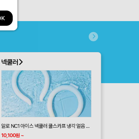
OK
넥쿨러
알로 NC1 아이스 넥쿨러 쿨스카프 냉각 얼음 머플러 목도리
10,100
~
원