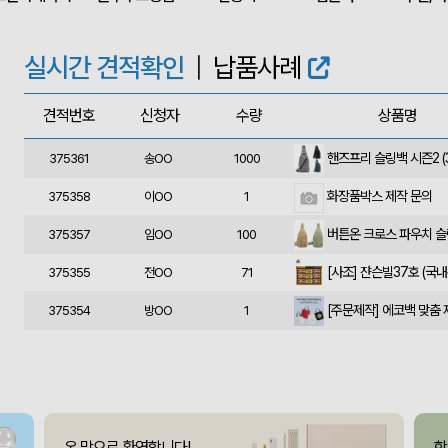
375366
정OO
200
375364
울OO
120
실시간 견적확인
|
납품사례
상품제안(웰컴키트제작)
375363
이OO
30
견적번호
신청자
수량
상품명
375362
윤OO
350
375361
송OO
1000
화장품박스 제작 문의
375358
이OO
1
375357
임OO
100
375355
전OO
71
[주문제작] 에코백 맞춤
375354
방OO
1
375353
이OO
100
375351
유OO
100
사각니들펜(0.7)
375350
이OO
500
온 맘으로 환영합니다!
함