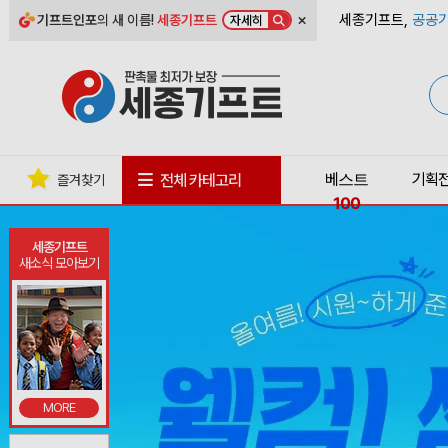
×
세종기프트,
공공기
기프트인포
의 새 이름!
세종기프트
자세히
베스트
기획
전체 카테고리
즐겨찾기
100
세종기프트
새소식 모아보기
MORE