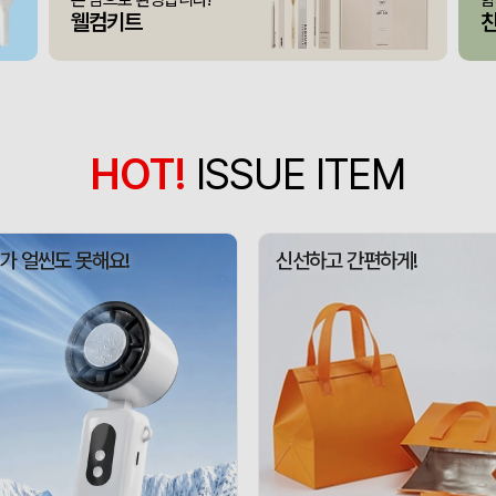
375349
채OO
110
웰컴키트
375348
전OO
71
접이식 장바구니 포켓가방 
375347
김OO
300
[주문제작] 에코백 맞춤
375346
담OO
200
HOT!
ISSUE ITEM
375345
노OO
1200
375344
노OO
1200
가 얼씬도 못해요!
신선하고 간편하게!
입체형떡메모_(도자기레
375371
이OO
1
375367
이OO
100
375366
정OO
200
375364
울OO
120
상품제안(웰컴키트제작)
375363
이OO
30