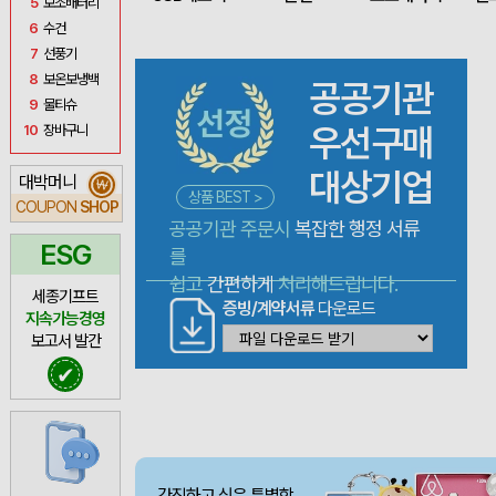
5
보조배터리
6
수건
7
선풍기
8
보온보냉백
공공기관
9
물티슈
우선구매
10
장바구니
대상기업
대박머니
₩
상품 BEST >
COUPON
SHOP
공공기관 주문시
복잡한 행정 서류
ESG
를
쉽고
간편하게
처리해드립니다.
세종기프트
증빙/계약서류
다운로드
지속가능경영
보고서 발간
✔
간직하고 싶은 특별함