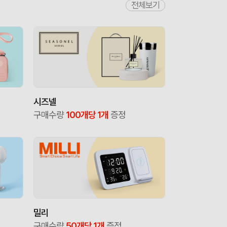
전체보기
시즈넬
구매수량
100개당 1개
증정
밀리
구매수량
50개당 1개
증정