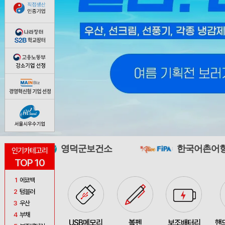
영덕군보건소
한국어촌어항공단
인기카테고리
TOP 10
1
에코백
2
텀블러
3
우산
4
부채
USB메모리
볼펜
보조배터리
핸