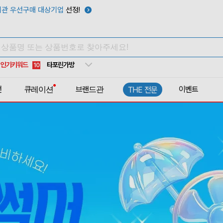
텀블러
7
관 우선구매 대상기업
선정!
쿨토시
8
넥쿨러
9
타포린가방
10
인기키워드
선풍기
1
전
큐레이션
브랜드관
이벤트
THE 전문