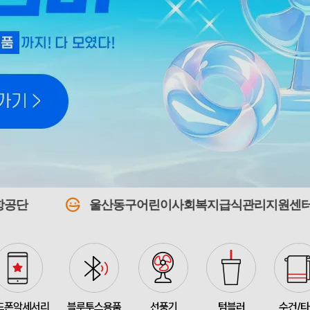
375348
전OO
71
접이식 장바구니 포켓가방 
375347
김OO
300
[주문제작] 에코백 맞춤
375346
담OO
200
울산동구어린이사회복지급식관리지원센터
375345
노OO
1200
375344
노OO
1200
입체형떡메모_(도자기레
375371
이OO
1
375367
이OO
100
드폰악세서리
블루투스용품
선풍기
텀블러
수건/