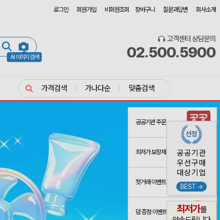
로그인
회원가입
비회원조회
장바구니
질문과답변
회사소개
고객센터 상담문의
02.500.5900
AI 이미지 검색
가격검색
가나다순
맞춤검색
공공기관 주문
최저가 보장제
공공기관
우선구매
대상기업
첫거래 이벤트
BEST →
최저가
를
덤 증정 이벤트
약속드립니다