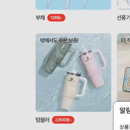
부채
선풍
128원~
밖에서도 수분 보충!
더 
알
텀블러
도킹형
2,800원~
상품