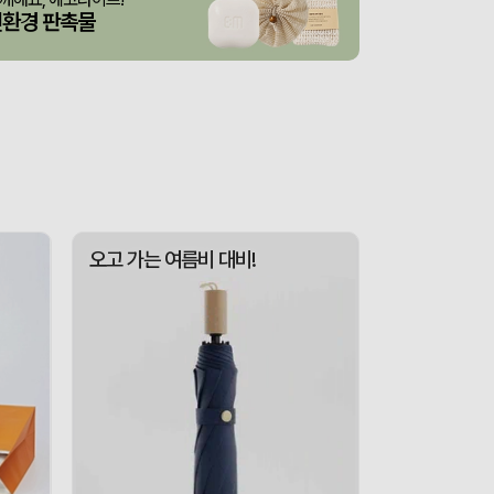
산출완료
브리온 아이스큐브 2세대 여름 아이스 넥밴드 쿨러
이성원
08-07
친환경 판촉물
산출완료
[26년 설]CJ 스마트초이스 L호
서정은
08-07
3종 1P
산출완료
이하영
08-07
 제작 서비스
산출완료
박명연
08-07
산출완료
반달팬시자루부채(원형) (150Ø,160Ø,170Ø,180Ø,190Ø)
이성원
08-07
산출완료
원형 팬시 (2컬러) 부채 (150∅~190∅)
이성원
08-07
오고 가는 여름비 대비!
인보우)
접수중
김현민
08-08
접수중
스탠다드 에코백 (350x100x370mm)
장은지
08-07
산출완료
[친환경인증] R-PET 고밀도 리유저블백 (검정내피/170g)(S~XL)
김보경
08-07
산출완료
쓰리웨이 캔버스 크로스백 (330x40x380mm)
이유빈
08-07
산출완료
서민석
08-07