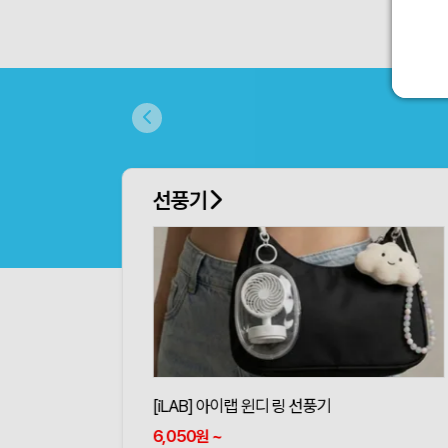
선풍기
[iLAB] 아이랩 윈디 링 선풍기
6,050
~
원