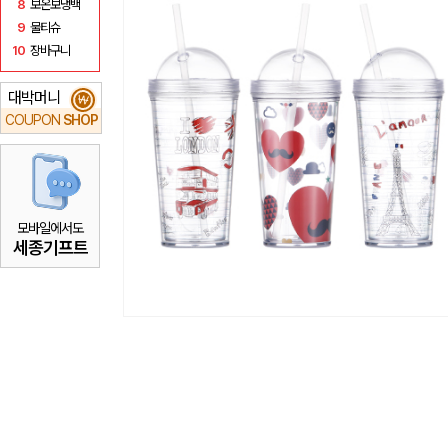
8
보온보냉백
9
물티슈
10
장바구니
대박머니
₩
COUPON
SHOP
모바일에서도
세종기프트