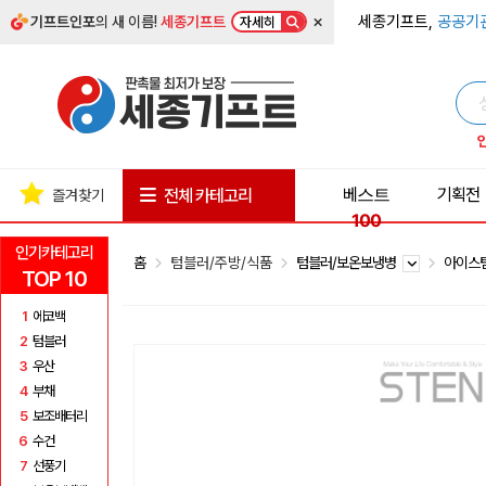
×
세종기프트,
공공기
기프트인포
의 새 이름!
세종기프트
자세히
베스트
기획전
전체 카테고리
즐겨찾기
100
인기카테고리
홈
텀블러/주방/식품
텀블러/보온보냉병
아이스
TOP 10
1
에코백
2
텀블러
3
우산
4
부채
5
보조배터리
6
수건
7
선풍기