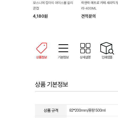
모스니에 접이식 아이스볼 실리
락앤락 메트로 카페 세라믹 
콘컵
러-400ML
4,180원
견적문의
상품정보
기본정보
상세설명
인쇄샘플
상품 기본정보
상품 규격
82*200mm/용량 500ml