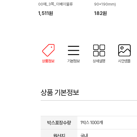
00매_3쪽_이베이물류
90*190mm)
1,511원
182원
상품정보
기본정보
상세설명
시안샘플
상품 기본정보
박스포장수량
1박스 1000개
원산지
국내