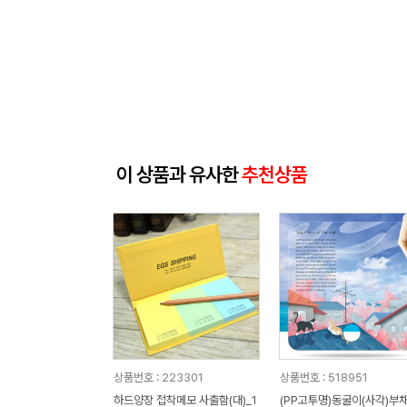
이 상품과 유사한
추천상품
상품번호 : 223301
상품번호 : 518951
하드양장 접착메모 사출함(대)_1
(PP고투명)동굴이(사각)부채 