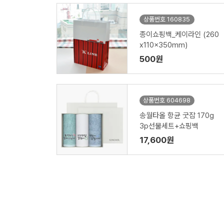
상품번호 160835
종이쇼핑백_케이라인 (260
x110x350mm)
500원
상품번호 604698
송월타올 항균 굿잡 170g
3p선물세트+쇼핑백
17,600원