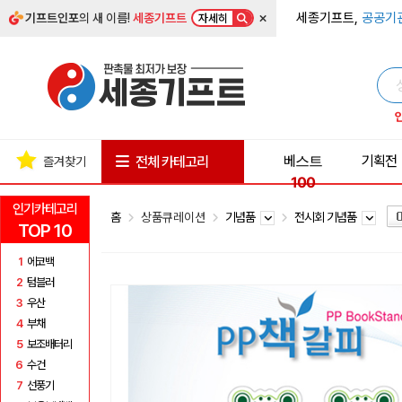
×
세종기프트,
공공기
기프트인포
의 새 이름!
세종기프트
자세히
베스트
기획전
전체 카테고리
즐겨찾기
100
인기카테고리
홈
상품큐레이션
기념품
전시회 기념품
TOP 10
1
에코백
2
텀블러
3
우산
4
부채
5
보조배터리
6
수건
7
선풍기