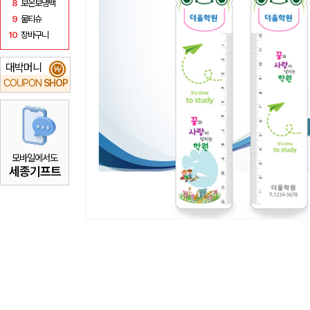
8
보온보냉백
9
물티슈
10
장바구니
대박머니
₩
COUPON
SHOP
모바일에서도
세종기프트