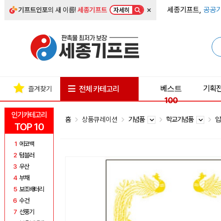
×
세종기프트,
공공기
기프트인포
의 새 이름!
세종기프트
자세히
베스트
기획
전체 카테고리
즐겨찾기
100
인기카테고리
홈
상품큐레이션
기념품
학교기념품
입
TOP 10
1
에코백
2
텀블러
3
우산
4
부채
5
보조배터리
6
수건
7
선풍기