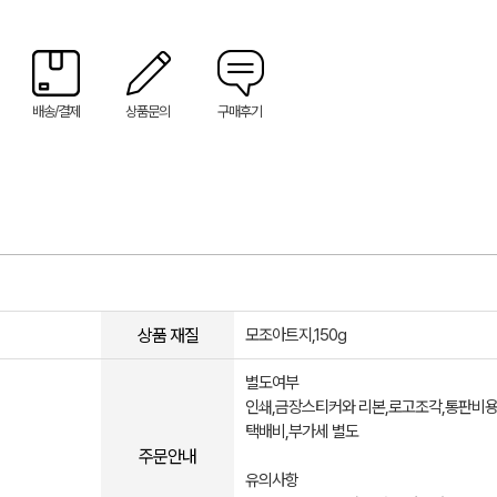
배송/결제
상품문의
구매후기
상품 재질
모조아트지,150g
별도여부
인쇄,금장스티커와 리본,로고조각,통판비용
택배비,부가세 별도
주문안내
유의사항