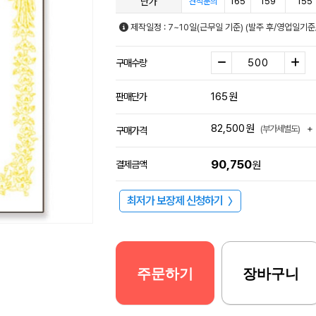
단가
165
159
155
견적문의
제작일정 : 7~10일(근무일 기준) (발주 후/영업일기
구매수량
165
원
판매단가
82,500
원
+
(부가세별도)
구매가격
90,750
결제금액
원
최저가 보장제 신청하기
〉
주문하기
장바구니