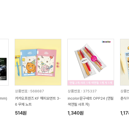
상품번호 : 568687
상품번호 : 375337
상품번
mm)
카카오프렌즈 KF 해피모먼트 3-
incolor문구세트 OPP24 (연필
춘식이
6 무제 노트
색연필 샤프 자)
514원
1,340원
1,1