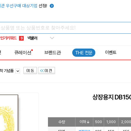
우산
6
관 우선구매 대상기업
선정!
텀블러
7
쿨토시
8
넥쿨러
9
인기키워드
타포린가방
10
선풍기
1
전
큐레이션
브랜드관
이벤트
THE 전문
학 기념품
상장용지 DB15
수량
이하
500
1,000
2,00