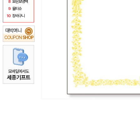
8
보온보냉백
9
물티슈
10
장바구니
대박머니
₩
COUPON
SHOP
모바일에서도
세종기프트