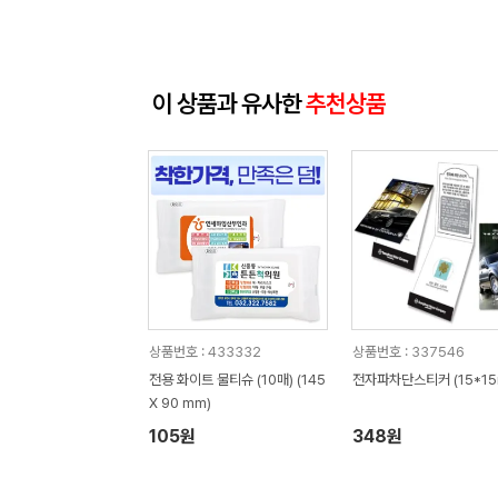
이 상품과 유사한
추천상품
상품번호 : 433332
상품번호 : 337546
전용 화이트 물티슈 (10매) (145
전자파차단스티커 (15*15
X 90 mm)
105원
348원