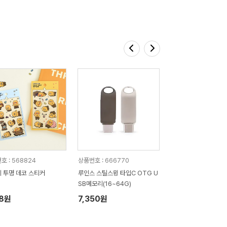
호 : 568824
상품번호 : 666770
 투명 데코 스티커
루인스 스틸스윙 타입C OTG U
SB메모리(16~64G)
78원
7,350원