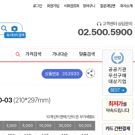
로그인
회원가입
비회원조회
장바구니
질문과답변
회사소개
고객센터 상담문의
02.500.5900
AI 이미지 검색
가격검색
가나다순
맞춤검색
공공기관
353930
상품번호
우선구매
대상기업
BEST →
0-03
(210*297mm)
최저가
를
약속드립니다
10개 단위 판매 / 단위: 원 부가세별도
0
3,000
5,000
10,000
30,000
50,000
카드 간편결제