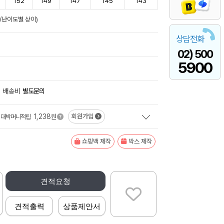
152
149
147
145
143
준/난이도별 상이)
상담전화
02) 500
5900
배송비
별도문의
1,238
회원가입
대박머니적립
원
쇼핑백 제작
박스 제작
견적요청
견적출력
상품제안서