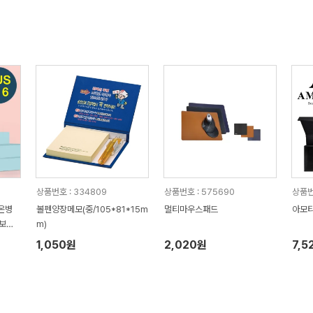
상품번호 : 334809
상품번호 : 575690
상품번
온병
볼펜양장메모(중/105*81*15m
멀티마우스패드
아모티
보온.
m)
1,050원
2,020원
7,5