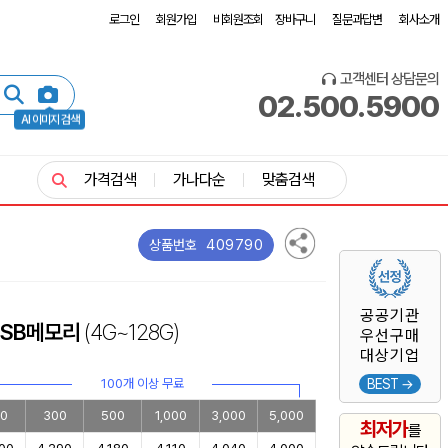
로그인
회원가입
비회원조회
장바구니
질문과답변
회사소개
고객센터 상담문의
02.500.5900
AI 이미지 검색
가격검색
가나다순
맞춤검색
409790
상품번호
공공기관
 USB메모리
(4G~128G)
우선구매
대상기업
100개 이상 무료
BEST →
00
300
500
1,000
3,000
5,000
최저가
를