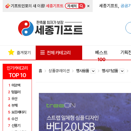
×
세종기프트,
공공기
기프트인포
의 새 이름!
세종기프트
자세히
베스트
기획
전체 카테고리
즐겨찾기
100
인기카테고리
홈
상품큐레이션
행사용품
행사기념품
TOP 10
1
에코백
2
텀블러
3
우산
4
부채
5
보조배터리
6
수건
7
선풍기