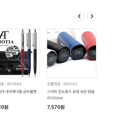
호 : 607464
상품번호 : 560162
아 네셔제너럴 금속볼펜
스마트 온도표시 보냉 보온 텀블
러 500ml
20원
7,570원