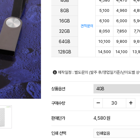
4GB
4,580
4,470
4,4
8GB
5,100
4,960
4,8
16GB
6,100
6,000
5,9
견적문의
32GB
8,050
7,850
7,7
64GB
10,100
9,800
9,6
128GB
14,500
14,100
13,
제작일정 : 별도문의 (발주 후/영업일기준/난이도별 상
상품옵션
구매수량
4,580
원
판매단가
인쇄 선택