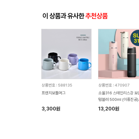
이 상품과 유사한
추천상품
상품번호 : 588135
상품번호 : 470907
프렌치보틀머그
소울316 스테인리스강 보
텀블러 500ml (이중진공)
보냉 / 316 최고급텀블러
3,300원
13,200원