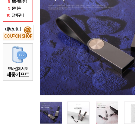
8
보온보냉백
9
물티슈
10
장바구니
대박머니
₩
COUPON
SHOP
모바일에서도
세종기프트