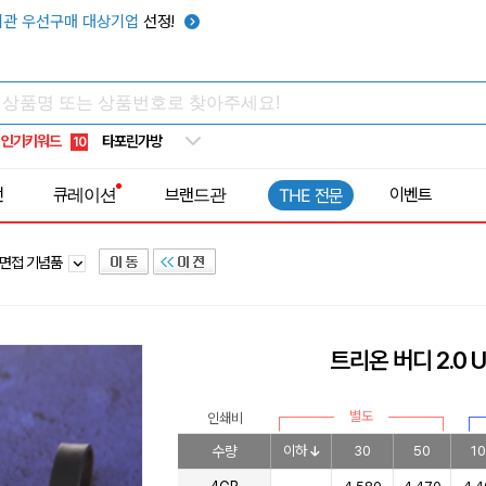
우산
6
관 우선구매 대상기업
선정!
텀블러
7
쿨토시
8
넥쿨러
9
인기키워드
타포린가방
10
선풍기
1
전
큐레이션
브랜드관
이벤트
THE 전문
면접 기념품
트리온 버디 2.0
별도
인쇄비
수량
이하
30
50
1