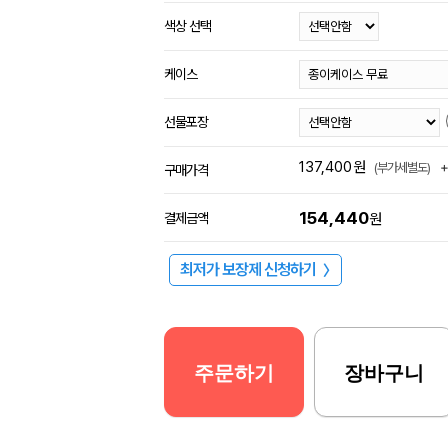
색상 선택
케이스
선물포장
137,400
원
(부가세별도)
구매가격
154,440
결제금액
원
최저가 보장제 신청하기
〉
주문하기
장바구니