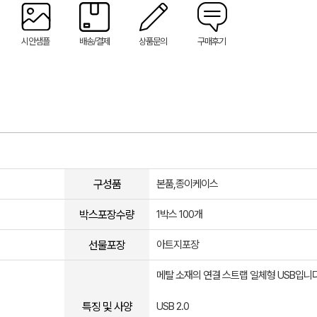
시안샘플
배송/결제
상품문의
구매후기
구성품
본품,종이케이스
박스포장수량
1박스 100개
선물포장
아트지포장
메탈 소재의 연결 스트랩 일체형 USB입니다
특징 및 사양
USB 2.0