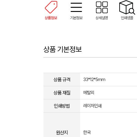
상품정보
기본정보
상세설명
인쇄샘플
상품 기본정보
상품 규격
33*12*5mm
상품 재질
메탈외
인쇄방법
레이저인쇄
원산지
한국