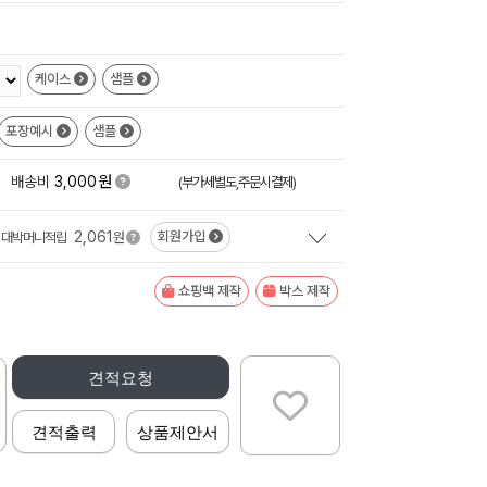
케이스
샘플
포장예시
샘플
원
+
배송비
3,000
(부가세별도,주문시결제)
2,061
회원가입
대박머니적립
원
쇼핑백 제작
박스 제작
견적요청
견적출력
상품제안서