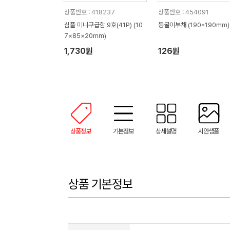
상품번호 : 418237
상품번호 : 454091
심플 미니구급함 9호(41P) (10
동굴이부채 (190*190mm)
7×85×20mm)
1,730원
126원
상품정보
기본정보
상세설명
시안샘플
상품 기본정보