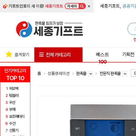
×
세종기프트,
공공기
기프트인포
의 새 이름!
세종기프트
자세히
베스트
기획전
전체 카테고리
즐겨찾기
100
인기카테고리
홈
상품큐레이션
판촉물
전문직 판촉물
TOP 10
1
에코백
2
텀블러
3
우산
4
부채
5
보조배터리
6
수건
7
선풍기