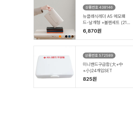
상품번호 438146
뉴클래식레더 A5 메모패
드-날개형 +볼펜세트 (215
*160mm)
6,870원
상품번호 572589
미니밴드구급함(大+中
+小)24개입SET
825원