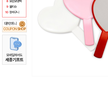
8
보온보냉백
9
물티슈
10
장바구니
대박머니
₩
COUPON
SHOP
모바일에서도
세종기프트