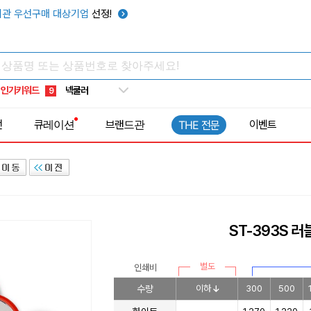
키캡
5
관 우선구매 대상기업
선정!
우산
6
텀블러
7
쿨토시
8
인기키워드
넥쿨러
9
타포린가방
10
전
큐레이션
브랜드관
이벤트
THE 전문
선풍기
1
ST-393S 
별도
인쇄비
수량
이하
300
500