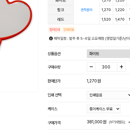
화이트
1,270
1,220
핑크
1,270
1,220
견적문의
레드
1,520
1,470
칼라인쇄
인쇄무료
제작일정 : 발주 후 5~6일 소요예정 (영업일기준/난이
상품옵션
구매수량
1,270
원
판매단가
인쇄 선택
케이스
381,000
원
(부가세별도)
구매가격