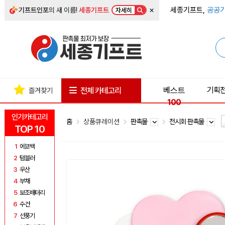
×
세종기프트,
공공기
기프트인포
의 새 이름!
세종기프트
자세히
베스트
기획
전체 카테고리
즐겨찾기
100
인기카테고리
홈
상품큐레이션
판촉물
전시회 판촉물
TOP 10
1
에코백
2
텀블러
3
우산
4
부채
5
보조배터리
6
수건
7
선풍기