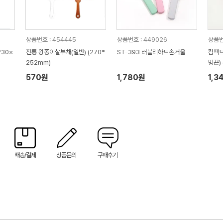
상품번호 : 454445
상품번호 : 449026
상품번
30×
전통 왕종이살부채(일반) (270*
ST-393 러블리하트손거울
컴팩트
252mm)
빙끈)
570원
1,780원
1,3
배송/결제
상품문의
구매후기