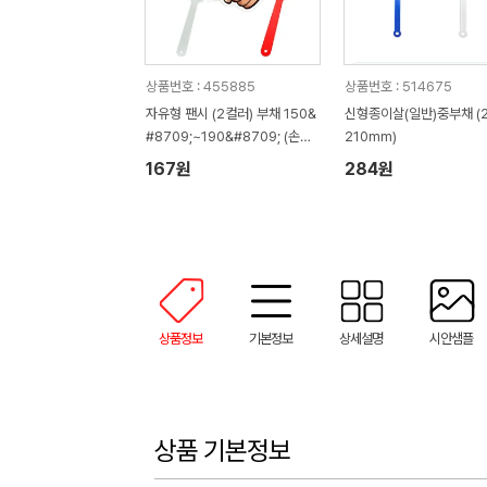
상품번호 : 455885
상품번호 : 514675
자유형 팬시 (2컬러) 부채 150&
신형종이살(일반)중부채 (2
#8709;~190&#8709; (손잡
210mm)
이110mm)
167원
284원
상품정보
기본정보
상세설명
시안샘플
상품 기본정보