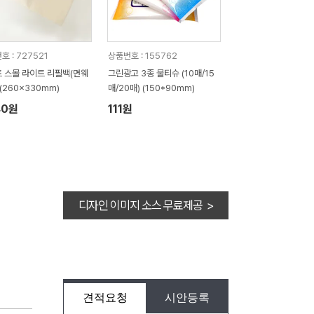
호 : 727521
상품번호 : 155762
 스몰 라이트 리필백(면웨
그린광고 3종 물티슈 (10매/15
 (260x330mm)
매/20매) (150*90mm)
40원
111원
디자인 이미지 소스 무료제공 >
견적요청
시안등록