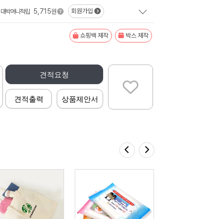
5,715
회원가입
대박머니적립
원
쇼핑백 제작
박스 제작
견적요청
견적출력
상품제안서