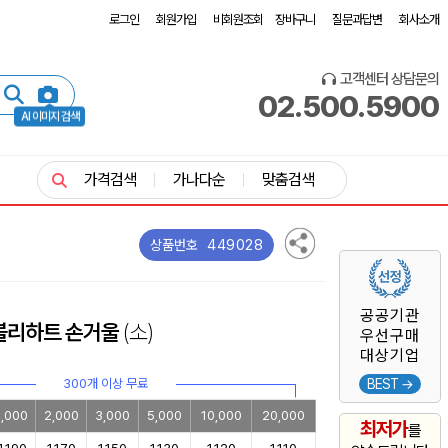
로그인
회원가입
비회원조회
장바구니
질문과답변
회사소개
고객센터 상담문의
02.500.5900
AI 이미지 검색
가격검색
가나다순
맞춤검색
449028
상품번호
공공기관
러블리하트 손거울
(소)
우선구매
대상기업
300개 이상 무료
BEST →
1,000
2,000
3,000
5,000
10,000
20,000
최저가
를