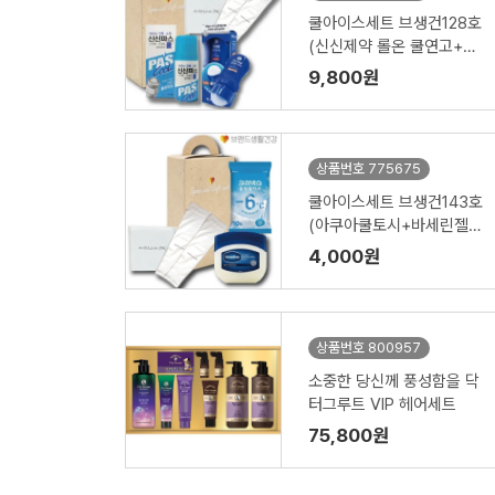
쿨아이스세트 브생건128호
(신신제약 롤온 쿨연고+멘
소래담 쿨롤온로션+아쿠아
9,800원
쿨토시)
상품번호 775675
쿨아이스세트 브생건143호
(아쿠아쿨토시+바세린젤리
+크리넥스 쿨링물티슈)
4,000원
상품번호 800957
소중한 당신께 풍성함을 닥
터그루트 VIP 헤어세트
75,800원