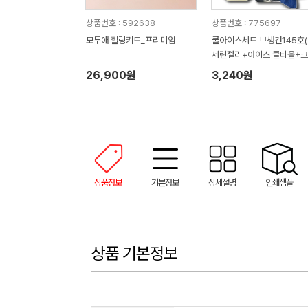
상품번호 : 592638
상품번호 : 775697
모두애 힐링키트_프리미엄
쿨아이스세트 브생건145호
세린젤리+아이스 쿨타올+
넥스 쿨링물티슈)
26,900원
3,240원
상품정보
기본정보
상세설명
인쇄샘플
상품 기본정보