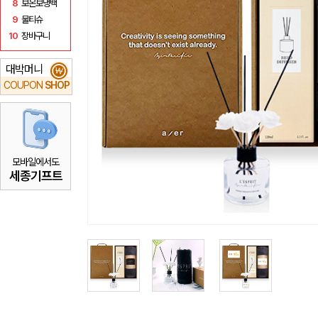
8
보온보냉백
9
물티슈
10
장바구니
대박머니
₩
COUPON
SHOP
모바일에서도
세종기프트