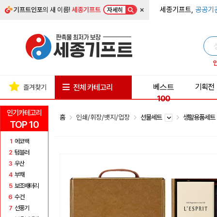
×
세종기프트,
공공기
기프트인포
의 새 이름!
세종기프트
자세히
베스트
기획전
전체 카테고리
즐겨찾기
100
인기카테고리
홈
인쇄/휘장/뱃지/업장
선물세트
생활용품세
TOP 10
1
에코백
2
텀블러
3
우산
4
부채
5
보조배터리
6
수건
7
선풍기