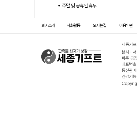
주말 및 공휴일 휴무
회사소개
사회활동
오시는길
이용약관
세종기프트
본사 : 
파주 공장
대표번호 :
통신판매신
건강기능식
Copyrig