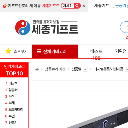
×
세종기프트,
공공기
기프트인포
의 새 이름!
세종기프트
자세히
베스트
기획전
전체 카테고리
즐겨찾기
100
인기카테고리
홈
상품큐레이션
상품별
디지털용품/가전제품
TOP 10
1
에코백
2
텀블러
3
우산
4
부채
5
보조배터리
6
수건
7
선풍기