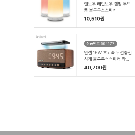
엔보우 레인보우 캠핑 무드
등 블루투스스피커
10,510원
상품번호 594177
인켈 15W 초고속 무선충전
시계 블루투스스피커 라디
오 ARIA
40,700원