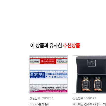
이 상품과 유사한
추천상품
상품번호 : 263764
상품번호 : 568173
30cm 홈 사출자
프리미엄 견과류 2P (믹스넛)