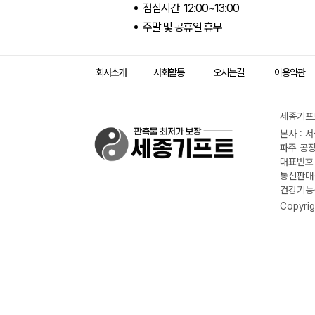
점심시간 12:00~13:00
주말 및 공휴일 휴무
회사소개
사회활동
오시는길
이용약관
세종기프트
본사 : 
파주 공장
대표번호 :
통신판매신
건강기능식
Copyrig