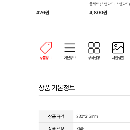
물세트 (스탠다드+스탠다드)
426원
4,800원
상품정보
기본정보
상세설명
시안샘플
상품 기본정보
상품 규격
230*315mm
상품 색상
칼라