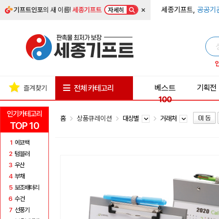
×
세종기프트,
공공기
기프트인포
의 새 이름!
세종기프트
자세히
베스트
기획전
전체 카테고리
즐겨찾기
100
인기카테고리
홈
상품큐레이션
대상별
거래처
TOP 10
1
에코백
2
텀블러
3
우산
4
부채
5
보조배터리
6
수건
7
선풍기