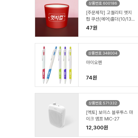
상품번호 600186
[주문제작] 고퀄리티 엣지
컵 쿠션(에어)홀더(10/13온
스)
47원
상품번호 348004
아이오펜
74원
상품번호 571332
[엑토] 보이스 블루투스 마
이크 앰프 MIC-27
12,300원