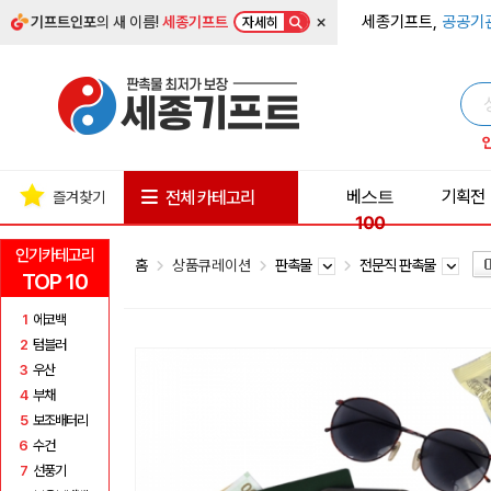
×
세종기프트,
공공기
기프트인포
의 새 이름!
세종기프트
자세히
베스트
기획전
전체 카테고리
즐겨찾기
100
인기카테고리
홈
상품큐레이션
판촉물
전문직 판촉물
TOP 10
1
에코백
2
텀블러
3
우산
4
부채
5
보조배터리
6
수건
7
선풍기