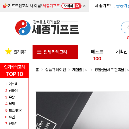
×
세종기프트,
공공기
기프트인포
의 새 이름!
세종기프트
자세히
베스트
기획전
전체 카테고리
즐겨찾기
100
인기카테고리
홈
상품큐레이션
계절별
명절선물세트 판촉물
TOP 10
1
에코백
2
텀블러
3
우산
4
부채
5
보조배터리
6
수건
7
선풍기