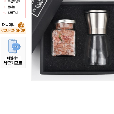
8
보온보냉백
9
물티슈
10
장바구니
대박머니
₩
COUPON
SHOP
모바일에서도
세종기프트