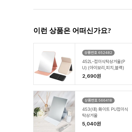
이런 상품은 어떠신가요?
상품번호 652482
452L-접이식탁상거울(P
U) (아이보리,피치,블랙)
2,690원
상품번호 566418
453(대) 화이트 PU접이식
탁상거울
5,040원