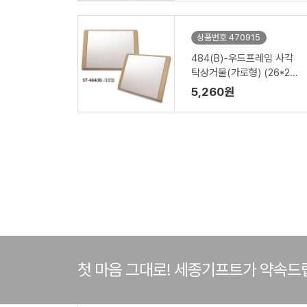
상품번호 470915
484(B)-우드프레임 사각
탁상거울(가로형) (26*21*
187mm)
5,260원
첫 마음 그대로! 세종기프트가 약속드