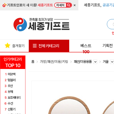
×
세종기프트,
공공기
기프트인포
의 새 이름!
세종기프트
자세히
베스트
기획전
전체 카테고리
즐겨찾기
100
인기카테고리
홈
가방/패션/미용/키링
패션/미용용품
거울
TOP 10
1
에코백
2
텀블러
3
우산
4
부채
5
보조배터리
6
수건
7
선풍기