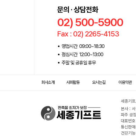
문의 · 상담전화
02) 500-5900
Fax : 02) 2265-4153
영업시간 09:00~18:30
점심시간 12:00~13:00
주말 및 공휴일 휴무
회사소개
사회활동
오시는길
이용약관
세종기프트
본사 : 
파주 공장
대표번호 :
통신판매신
건강기능식