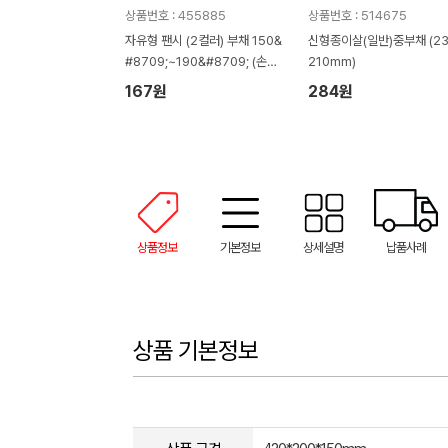
상품번호 : 455885
상품번호 : 514675
자유형 팬시 (2컬러) 부채 150&
신형종이살(일반)중부채 (23
#8709;~190&#8709; (손잡
210mm)
이110mm)
167원
284원
상품정보
기본정보
상세설명
납품사례
상품 기본정보