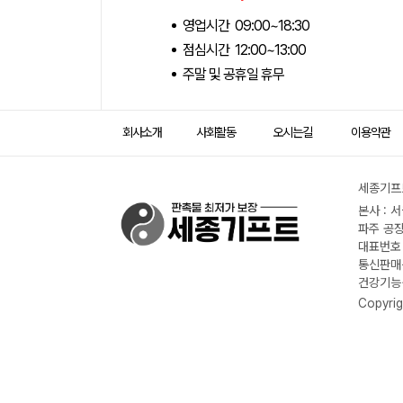
영업시간 09:00~18:30
점심시간 12:00~13:00
주말 및 공휴일 휴무
회사소개
사회활동
오시는길
이용약관
세종기프트
본사 : 
파주 공장
대표번호 :
통신판매신
건강기능식
Copyrig