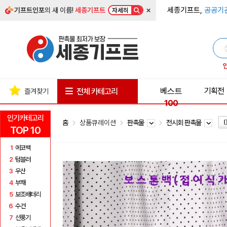
×
세종기프트,
공공기
기프트인포
의 새 이름!
세종기프트
자세히
베스트
기획전
전체 카테고리
즐겨찾기
100
인기카테고리
홈
상품큐레이션
판촉물
전시회 판촉물
TOP 10
1
에코백
2
텀블러
3
우산
4
부채
5
보조배터리
6
수건
7
선풍기