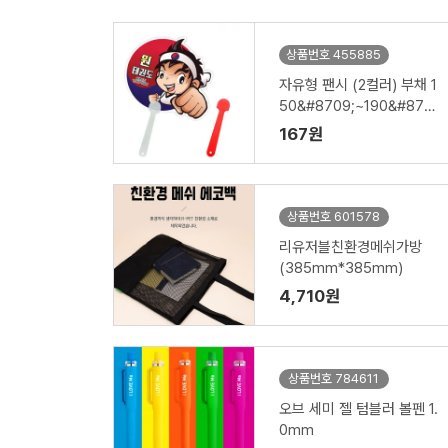
상품번호 455885
자유형 팬시 (2컬러) 부채 1
50&#8709;~190&#870
9; (손잡이110mm)
167원
상품번호 601578
리유저블친환경메쉬가방
(385mm*385mm)
4,710원
상품번호 784611
오브 세미 젤 텀블러 볼펜 1.
0mm