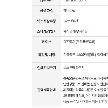
상품 규격
420*200*150mm
상품 재질
헤비트윌
박스포장수량
1박스 50개
스티커/라벨지
제작불가/부착가능
케이스
OPP포장(부직포쌕별도)
특징 및 사양
상품종류 : 보스톤백(15L)-접이식
인쇄위치크기
보스톤백 파우치
판촉물은 판촉을 목적으로 제작하여
일반상품으로 판매는 신중히 판단해
판촉상품 안내
제공되는 상품의 사진은 이해를 
모니터의 해상도, 이미지의 품질에 
상품 규격 및 사이즈는 재는 방법과