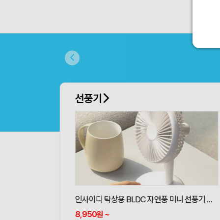
선풍기
인사이디 탁상용 BLDC 자연풍 미니 선풍기 무선 저소음 스탠드 선풍기 ISF-100
8,950
~
원