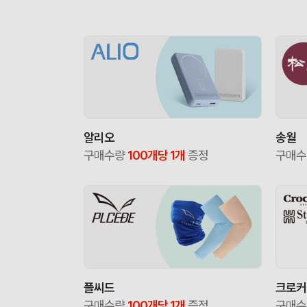
알리오
송월
구매수량
100개당 1개
증정
구매
플씨드
크로커
구매수량
100개당 1개
증정
구매