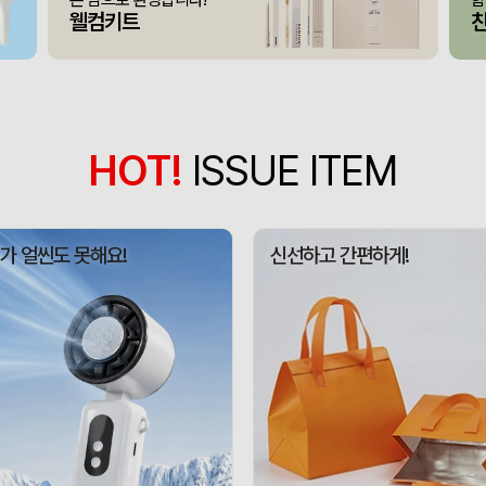
375349
채OO
110
웰컴키트
[26년 설]CJ 스마트초이
375348
전OO
71
접이식 장바구니 포켓가방 
375347
김OO
300
[주문제작] 에코백 맞춤
375346
담OO
200
HOT!
ISSUE ITEM
375345
노OO
1200
375344
노OO
1200
가 얼씬도 못해요!
신선하고 간편하게!
입체형떡메모_(도자기레
375371
이OO
1
375367
이OO
100
375366
정OO
200
375364
울OO
120
상품제안(웰컴키트제작)
375363
이OO
30