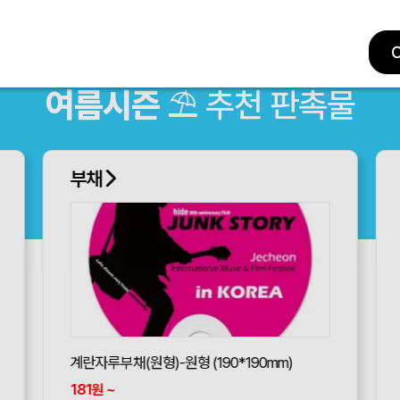
여름시즌
⛱ 추천 판촉물
부채
계란자루부채(원형)-원형 (190*190mm)
181
~
원