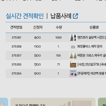
375366
정OO
200
375364
울OO
120
실시간 견적확인
|
납품사례
상품제안(웰컴키트제작)
375363
이OO
30
견적번호
신청자
수량
상품명
375362
윤OO
350
375361
송OO
1000
화장품박스 제작 문의
375358
이OO
1
375357
임OO
100
375355
전OO
71
[주문제작] 에코백 맞춤
375354
방OO
1
375353
이OO
100
375351
유OO
100
사각니들펜(0.7)
375350
이OO
500
온 맘으로 환영합니다!
함