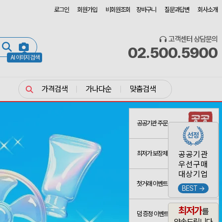
로그인
회원가입
비회원조회
장바구니
질문과답변
회사소개
고객센터 상담문의
02.500.5900
AI 이미지 검색
가격검색
가나다순
맞춤검색
공공기관 주문
최저가 보장제
공공기관
우선구매
대상기업
첫거래 이벤트
BEST →
최저가
를
덤 증정 이벤트
약속드립니다