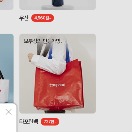
우산
4,560원~
보부상의 만능가방!
타포린백
727원~