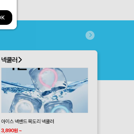
OK
넥쿨러
아이스 넥밴드 목도리 넥쿨러
3,890
~
원