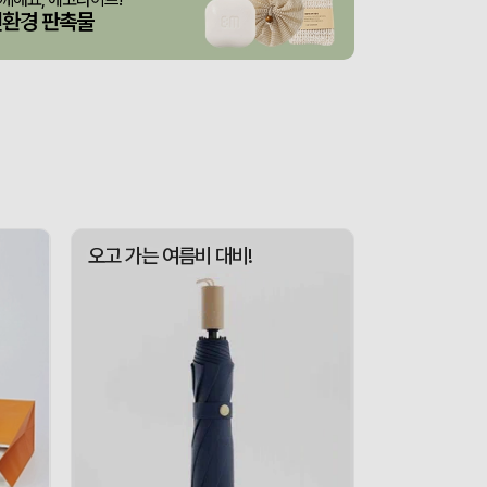
산출완료
브리온 아이스큐브 2세대 여름 아이스 넥밴드 쿨러
이성원
08-07
친환경 판촉물
스 L호
산출완료
서정은
08-07
3종 1P
산출완료
이하영
08-07
 제작 서비스
산출완료
박명연
08-07
산출완료
반달팬시자루부채(원형) (150Ø,160Ø,170Ø,180Ø,190Ø)
이성원
08-07
산출완료
원형 팬시 (2컬러) 부채 (150∅~190∅)
이성원
08-07
오고 가는 여름비 대비!
인보우)
접수중
김현민
08-08
접수중
스탠다드 에코백 (350x100x370mm)
장은지
08-07
산출완료
[친환경인증] R-PET 고밀도 리유저블백 (검정내피/170g)(S~XL)
김보경
08-07
산출완료
쓰리웨이 캔버스 크로스백 (330x40x380mm)
이유빈
08-07
산출완료
서민석
08-07