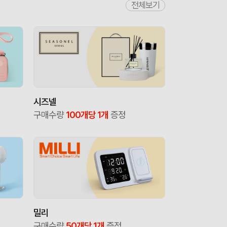
전체보기
시즈넬
구매수량
100개당 1개
증정
밀리
구매수량
50개당 1개
증정