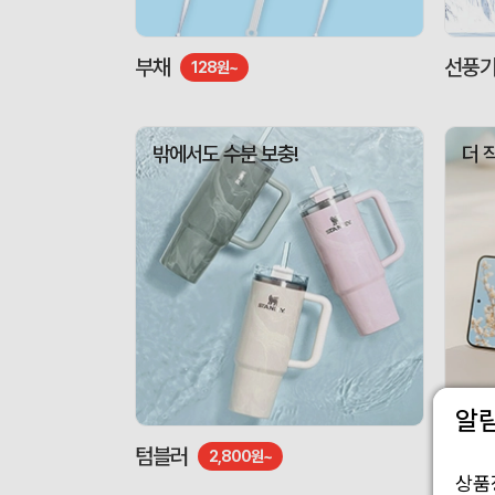
부채
선풍
128원~
밖에서도 수분 보충!
더 
알
텀블러
도킹형
2,800원~
상품