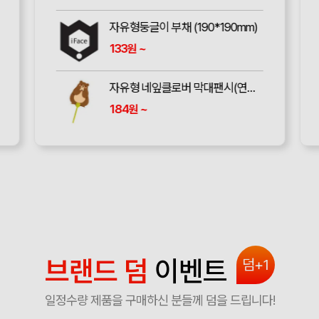
자유형둥글이 부채 (190*190mm)
133
~
원
자유형 네잎클로버 막대팬시(연두) 부채 (190파이)
184
~
원
브랜드 덤
이벤트
덤+1
일정수량 제품을 구매하신 분들께 덤을 드립니다!