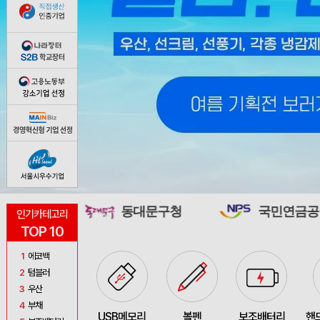
동대문구청
국민연금공단
인기카테고리
TOP 10
1
에코백
2
텀블러
3
우산
4
부채
USB메모리
볼펜
보조배터리
핸