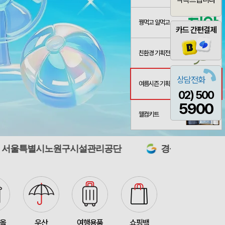
꿩먹고 알먹고
카드 간편결제
친환경 기획전
상담전화
여름시즌 기획전
02) 500
스 L호
산출완료
서정은
08-07
5900
3종 1P
산출완료
이하영
08-07
웰컴키트
 제작 서비스
산출완료
박명연
08-07
원구시설관리공단
경상북도교육청 영덕도서관
산출완료
반달팬시자루부채(원형) (150Ø,160Ø,170Ø,180Ø,190Ø)
이성원
08-07
산출완료
원형 팬시 (2컬러) 부채 (150∅~190∅)
이성원
08-07
인보우)
접수중
김현민
08-08
접수중
스탠다드 에코백 (350x100x370mm)
장은지
08-07
타올
우산
여행용품
쇼핑백