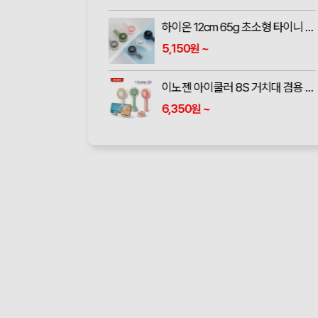
하이온 12cm 65g 초소형 타이니 몬스터 휴대용 선풍기 H14
5,150
~
원
이노젠 아이쿨러 8S 거치대 겸용 휴대용 선풍기 INOZEN i-cooler 8S
6,350
~
원