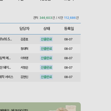
산출완료
[친환경인증] R-PET 고밀도 리유저블백 (검정내피/170g)(S~XL)
김보경
08-07
산출완료
쓰리웨이 캔버스 크로스백 (330x40x380mm)
이유빈
08-07
견적
346,603
건 / 시안
112,686
건
산출완료
서민석
08-07
담당자
상태
등록일
산출완료
[송월] 뉴컬러무지 타월 150g 2매세트 (쇼핑백포함)
박명연
08-07
산출완료
핸즈프리 슬링백 시즌2 (31x16.5x6.5cm)
김준호
08-07
산출완료
정대혁
08-07
산출완료
버튼온 크로스 파우치 슬링백 메신저백 Z763
이하영
08-07
산출완료
[사조] 쟌슨빌37호 (국내산 돼지고기100%) / 명절 선물세트
서정은
08-07
 제작 서비스
산출완료
김현민
08-07
산출완료
라벨 메쉬 파우치 [PH200] (230x185mm)
장은지
08-07
산출완료
5단 6K 솔리드 스퀘어 파우치 UV 양우산
윤송은
08-07
산출완료
이정원
08-07
께해요, 에코라이프!