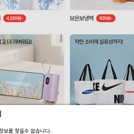
기
보온보냉백
4,320원~
825원~
작고 더 가벼워요!
착한 소비에 실용성까지!
림
 보조배터리
리유저블백
3,010원~
1,188원~
정보를 찾을수 없습니다.