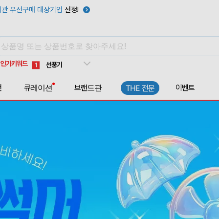
텀블러
7
관 우선구매 대상기업
선정!
쿨토시
8
넥쿨러
9
타포린가방
10
인기키워드
선풍기
1
전
큐레이션
브랜드관
이벤트
THE 전문