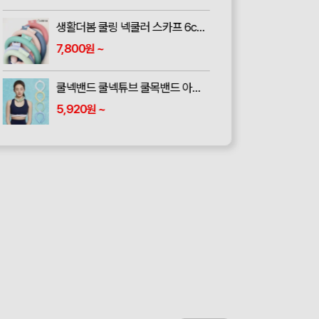
생활더봄 쿨링 넥쿨러 스카프 6color
7,800
~
원
쿨넥밴드 쿨넥튜브 쿨목밴드 아이스 넥밴드 넥쿨러 아이스쿨링
5,920
~
원