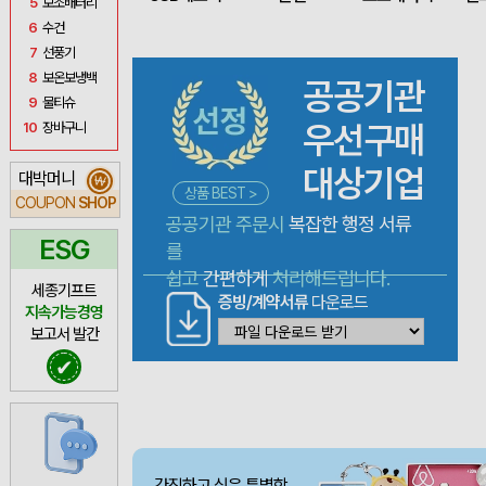
5
보조배터리
6
수건
7
선풍기
8
보온보냉백
공공기관
9
물티슈
우선구매
10
장바구니
대상기업
대박머니
₩
상품 BEST >
COUPON
SHOP
공공기관 주문시
복잡한 행정 서류
ESG
를
쉽고
간편하게
처리해드립니다.
세종기프트
증빙/계약서류
다운로드
지속가능경영
보고서 발간
✔
간직하고 싶은 특별함