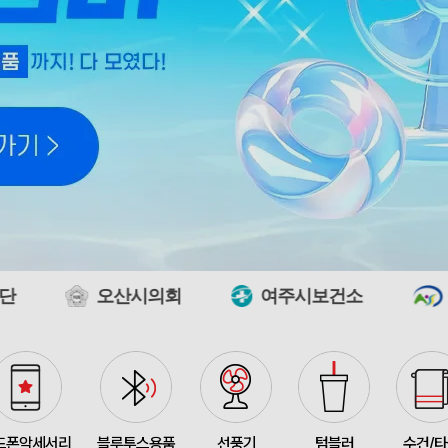
[26년 설]CJ 스마트초이
375348
전OO
71
접이식 장바구니 포켓가방 
375347
김OO
300
[주문제작] 에코백 맞춤
375346
담OO
200
오산시의회
여주시보건소
서울특별시노
375345
노OO
1200
375344
노OO
1200
입체형떡메모_(도자기레
375371
이OO
1
375367
이OO
100
드폰악세서리
블루투스용품
선풍기
텀블러
수건/