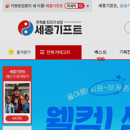
×
세종기프트,
공공기
기프트인포
의 새 이름!
세종기프트
자세히
베스트
기획
전체 카테고리
즐겨찾기
100
세종기프트
새소식 모아보기
MORE