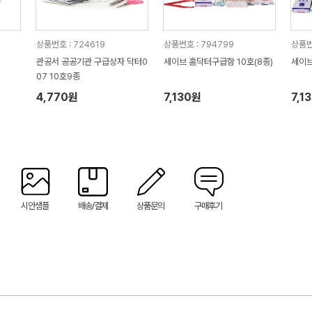
상품번호 : 724619
상품번호 : 794799
상품번
관공서 공공기관 구급상자 닥터0
세이브 홈닥터구급함 10호(8종)
세이브
07 10호9종
4,770원
7,130원
7,1
시안샘플
배송/결제
상품문의
구매후기