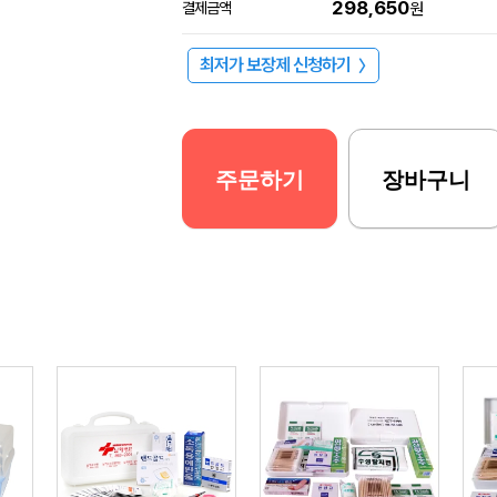
298,650
결제금액
원
최저가 보장제 신청하기
〉
주문하기
장바구니