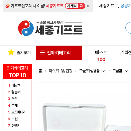
×
세종기프트,
공공기
기프트인포
의 새 이름!
세종기프트
자세히
베스트
기획
전체 카테고리
즐겨찾기
100
인기카테고리
홈
티슈/위생/건강
구급/위생용품
구급함
TOP 10
1
에코백
2
텀블러
3
우산
4
부채
5
보조배터리
6
수건
7
선풍기