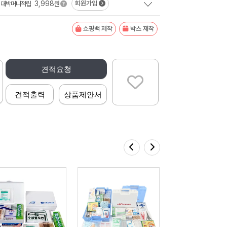
3,998
회원가입
대박머니적립
원
쇼핑백 제작
박스 제작
견적요청
견적출력
상품제안서