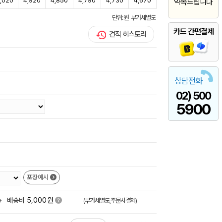
,020
4,920
4,850
4,790
4,730
4,670
약속드립니다
단위: 원 부가세별도
카드 간편결제
견적 히스토리
상담전화
02) 500
5900
포장예시
원
+
배송비
5,000
(부가세별도,주문시결제)