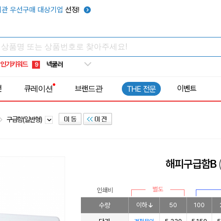
키캡
5
관 우선구매 대상기업
선정!
우산
6
텀블러
7
쿨토시
8
인기키워드
넥쿨러
9
타포린가방
10
전
큐레이션
브랜드관
이벤트
THE 전문
선풍기
1
구급함(일반형)
해피구급함B
별도
인쇄비
수량
이하
50
100