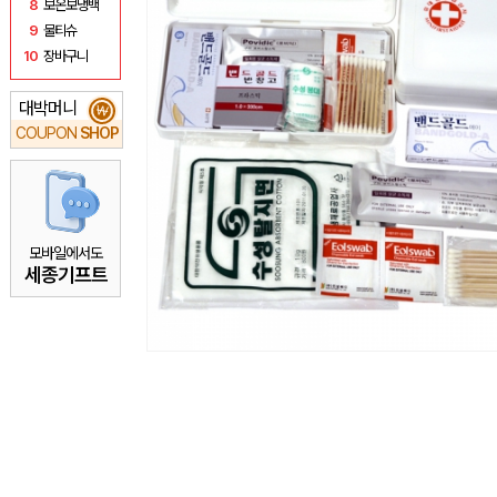
8
보온보냉백
9
물티슈
10
장바구니
대박머니
₩
COUPON
SHOP
모바일에서도
세종기프트