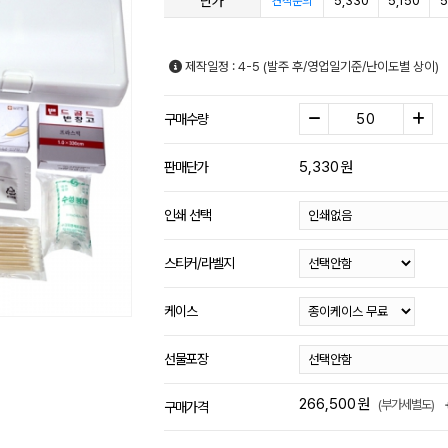
단가
5,330
5,150
5
견적문의
제작일정 : 4-5 (발주 후/영업일기준/난이도별 상이)
구매수량
5,330
원
판매단가
인쇄 선택
스티커/라벨지
케이스
선물포장
266,500
원
(부가세별도)
구매가격