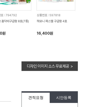
호 : 794792
상품번호 : 597818
 홈닥터구급함 8호(7종)
하모니 파스텔 구급함 4호
30원
16,400원
디자인 이미지 소스 무료제공 >
견적요청
시안등록