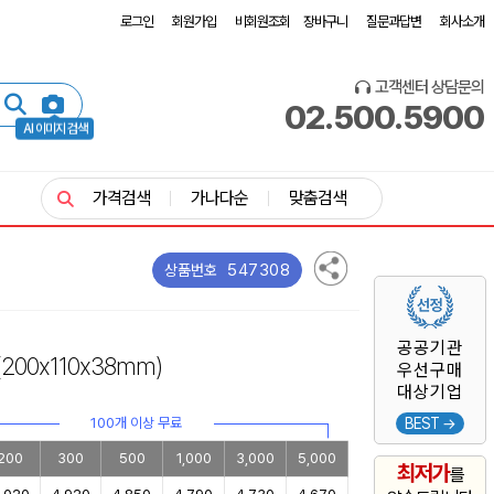
로그인
회원가입
비회원조회
장바구니
질문과답변
회사소개
고객센터 상담문의
02.500.5900
AI 이미지 검색
가격검색
가나다순
맞춤검색
547308
상품번호
공공기관
(200x110x38mm)
우선구매
대상기업
100개 이상 무료
BEST →
200
300
500
1,000
3,000
5,000
최저가
를