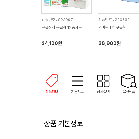
상품번호 : 823097
상품번호 : 230563
구급상자 구급함 12종세트
스마트 1호 구급함
24,100원
28,900원
상품정보
기본정보
상세설명
옵션샘플
상품 기본정보