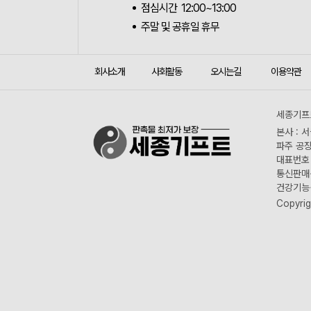
점심시간 12:00~13:00
주말 및 공휴일 휴무
회사소개
사회활동
오시는길
이용약관
세종기프트
본사 : 
파주 공장
대표번호 :
통신판매신
건강기능식
Copyrig