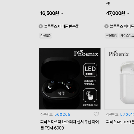
셋
~
~
16,500
원
47,000
원
블루투스 이어폰 판촉물
블루투스 이어폰
선물포장
선물포장
케이스무료
상품번호
560265
상품번호
57001
피닉스 마스터 LED 터치 센서 무선 이어
피닉스 iws-c70
폰 TSM-6000