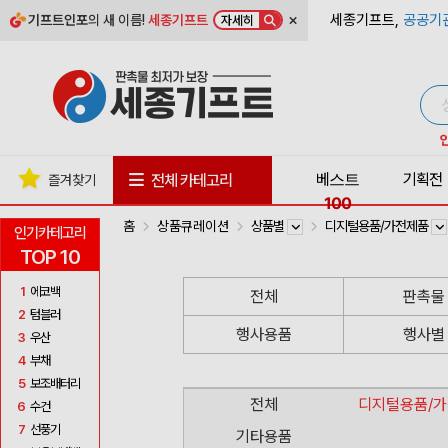
×
세종기프트,
공공기
기프트인포
의 새 이름!
세종기프트
자세히
베스트
기획전
전체 카테고리
즐겨찾기
100
홈
상품큐레이션
상품별
디지털용품/가전제품
인기카테고리
TOP 10
1
에코백
전체
판촉물
2
텀블러
행사용품
행사별
3
우산
4
부채
5
보조배터리
전체
디지털용품/
6
수건
7
선풍기
기타용품