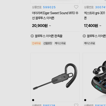
상품번호
599025
상품번호
30074
아이리버 Eiger Sweet Sound W10 무
엑스트라 gni-30
선 블루투스 이어폰
폰
~
~
20,900
원
17,400
원
블루투스 이어폰 판촉물
블루투스 이어폰
인쇄무료
선물포장
케이스무료
케이스무료
상품번호
595128
상품번호
59162