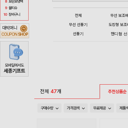
8
보온보냉백
9
물티슈
10
장바구니
전체
무선 보조
무선 선풍기
도킹형 보조
대박머니
₩
선풍기
핸디형 
COUPON
SHOP
모바일에서도
세종기프트
전체
47
개
추천상품순
구매수량
가격검색
무료제공
제품