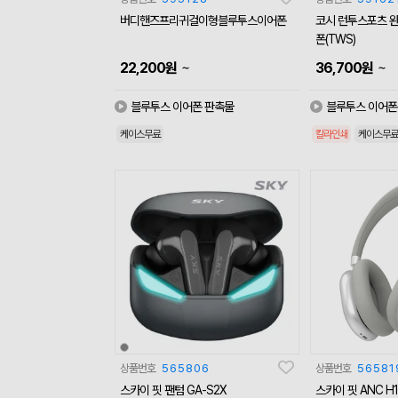
버디핸즈프리귀걸이형블루투스이어폰
코시 런투스포츠 
폰(TWS)
~
~
22,200
원
36,700
원
블루투스 이어폰 판촉물
블루투스 이어폰
케이스무료
칼라인쇄
케이스무료
상품번호
565806
상품번호
56581
스카이 핏 팬텀 GA-S2X
스카이 핏 ANC H