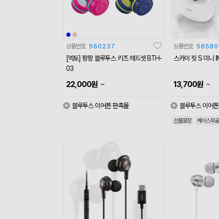
상품번호
560237
상품번호
56580
[엑토] 팡팡 블루투스 키즈 헤드셋 BTH-
스카이 핏 S 미니 I
03
~
~
22,000
원
13,700
원
블루투스 이어폰 판촉물
블루투스 이어폰
선물포장
케이스무료