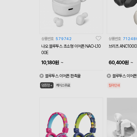
상품번호
579742
상품번호
71248
나오 블루투스 초소형 이어폰 NAO-L10
브리츠 ANC100
00E
~
~
10,180
원
60,400
원
블루투스 이어폰 판촉물
블루투스 이어폰
덤증정 +
케이스무료
칼라인쇄