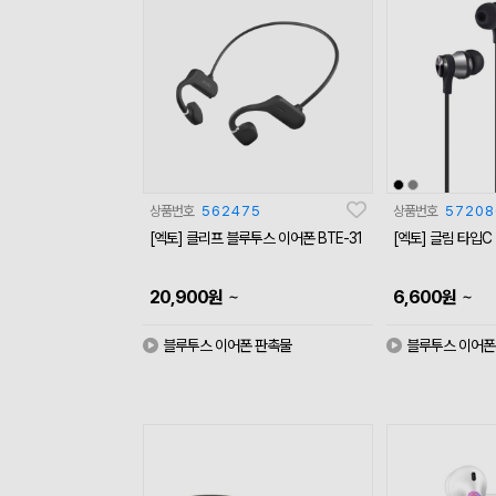
상품번호
562475
상품번호
57208
[엑토] 클리프 블루투스 이어폰 BTE-31
[엑토] 글림 타입C 
~
~
20,900
원
6,600
원
블루투스 이어폰 판촉물
블루투스 이어폰