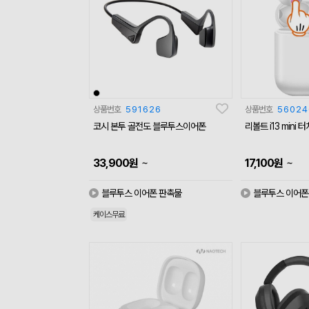
상품번호
591626
상품번호
56024
코시 본투 골전도 블루투스이어폰
리볼트 i13 mini
~
~
33,900
원
17,100
원
블루투스 이어폰 판촉물
블루투스 이어폰
케이스무료