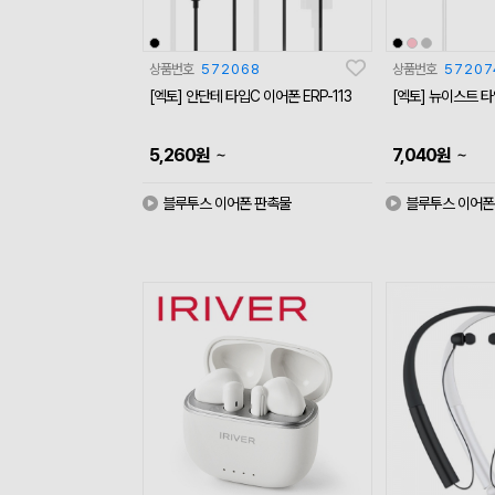
상품번호
572068
상품번호
57207
[엑토] 안단테 타입C 이어폰 ERP-113
[엑토] 뉴이스트 타
~
~
5,260
원
7,040
원
블루투스 이어폰 판촉물
블루투스 이어폰