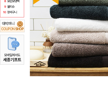
8
보온보냉백
9
물티슈
10
장바구니
대박머니
₩
COUPON
SHOP
모바일에서도
세종기프트