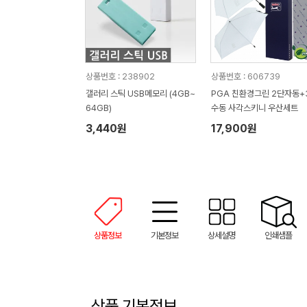
상품번호 : 238902
상품번호 : 606739
갤러리 스틱 USB메모리 (4GB~
PGA 친환경그린 2단자동+
64GB)
수동 사각스키니 우산세트
3,440원
17,900원
상품정보
기본정보
상세설명
인쇄샘플
상품 기본정보