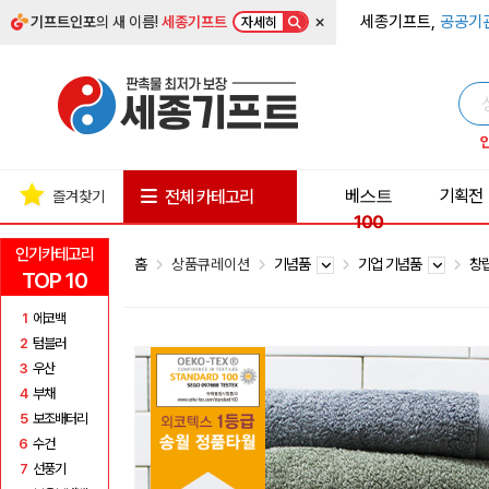
×
세종기프트,
공공기
기프트인포
의 새 이름!
세종기프트
자세히
베스트
기획전
전체 카테고리
즐겨찾기
100
인기카테고리
홈
상품큐레이션
기념품
기업 기념품
창
TOP 10
1
에코백
2
텀블러
3
우산
4
부채
5
보조배터리
6
수건
7
선풍기