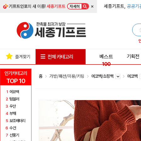
×
세종기프트,
공공기
기프트인포
의 새 이름!
세종기프트
자세히
베스트
기획전
전체 카테고리
즐겨찾기
100
인기카테고리
홈
가방/패션/미용/키링
에코백/쇼핑백
에코백
TOP 10
1
에코백
2
텀블러
3
우산
4
부채
5
보조배터리
6
수건
7
선풍기