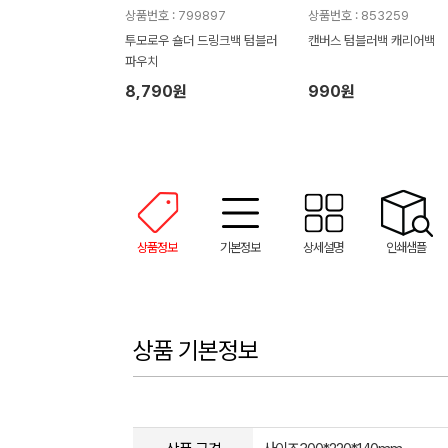
상품번호 : 799897
상품번호 : 853259
투모로우 숄더 드링크백 텀블러
캔버스 텀블러백 캐리어백
파우치
8,790원
990원
상품정보
기본정보
상세설명
인쇄샘플
상품 기본정보