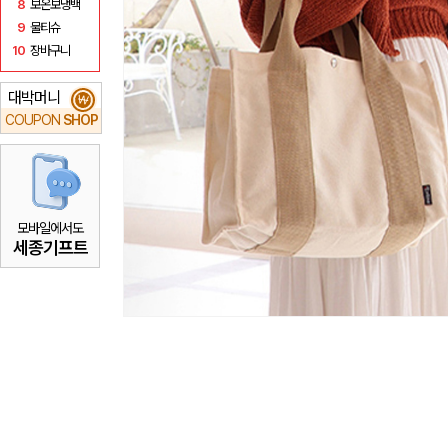
8
보온보냉백
9
물티슈
10
장바구니
대박머니
₩
COUPON
SHOP
모바일에서도
세종기프트