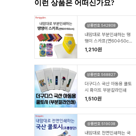
이런 상품은 어떠신가요?
상품번호 542808
내맘대로 부분인쇄하는 땡
땡이 스카프(면60수50c
m)
1,210원
상품번호 568827
더구디스 국산 아동용 쿨토
시 화이트 부분칼라인쇄
1,510원
상품번호 519038
내맘대로 전면인쇄하는 국