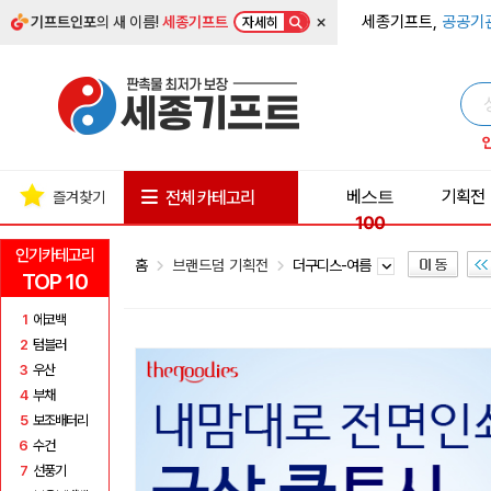
×
세종기프트,
공공기
기프트인포
의 새 이름!
세종기프트
자세히
베스트
기획전
전체 카테고리
즐겨찾기
100
인기카테고리
홈
브랜드덤 기획전
더구디스-여름
TOP 10
1
에코백
2
텀블러
3
우산
4
부채
5
보조배터리
6
수건
7
선풍기