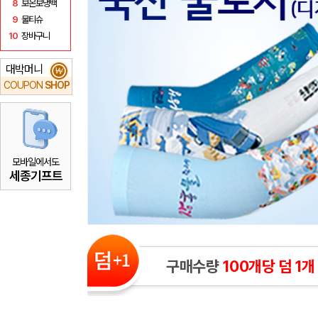
8
보온보냉백
9
물티슈
10
장바구니
대박머니
₩
COUPON
SHOP
모바일에서도
세종기프트
구매수량
100개당 덤 1개