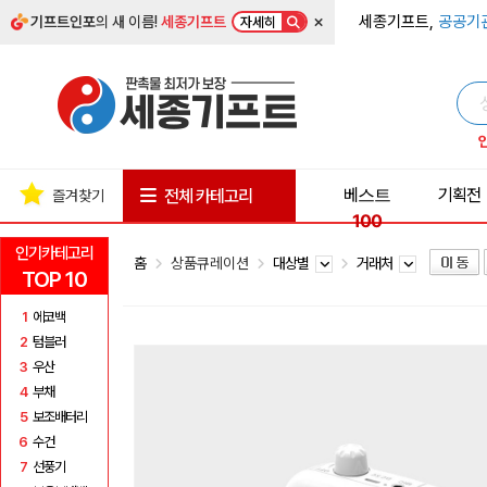
×
세종기프트,
공공기
기프트인포
의 새 이름!
세종기프트
자세히
베스트
기획전
전체 카테고리
즐겨찾기
100
인기카테고리
홈
상품큐레이션
대상별
거래처
TOP 10
1
에코백
2
텀블러
3
우산
4
부채
5
보조배터리
6
수건
7
선풍기