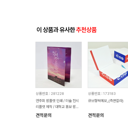
이 상품과 유사한
추천상품
상품번호 : 281228
상품번호 : 173183
연주회 팜플렛 인쇄 / 미술 전시
큐브형떡메모_(측면칼라)
리플렛 제작 / 대학교 홍보 팜플
렛
견적문의
견적문의