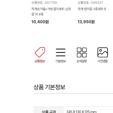
상품번호 : 497759
상품번호 : 595437
자개손거울+가방걸이세트-난초
자개 편지칼 3종세트 B
문 외 9종
10,400원
13,950원
상품정보
기본정보
상세설명
시안샘플
상품 기본정보
상품 규격
245 X 130 X 125 mm