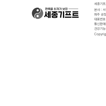
세종기프트
본사 : 
파주 공장
대표번호 :
통신판매신
건강기능식
Copyrig