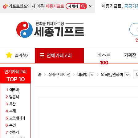
×
세종기프트,
공공기
기프트인포
의 새 이름!
세종기프트
자세히
베스트
기획전
전체 카테고리
즐겨찾기
100
인기카테고리
홈
상품큐레이션
대상별
외국인/관광객
TOP 10
1
에코백
2
텀블러
3
우산
4
부채
5
보조배터리
6
수건
7
선풍기