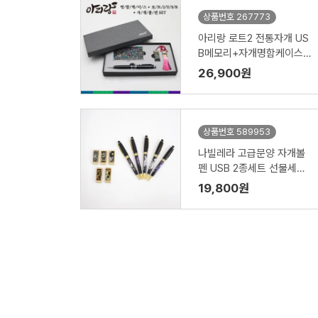
상품번호 267773
아리랑 로트2 전통자개 US
B메모리+자개명함케이스
+자개 볼펜 3종세트 (4GB
26,900원
~128GB)
상품번호 589953
나빌레라 고급문양 자개볼
펜 USB 2종세트 선물세트
외국인선물 (8B~32GB)
19,800원