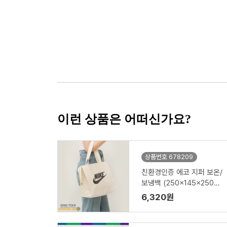
이런 상품은 어떠신가요?
상품번호 678209
친환경인증 에코 지퍼 보온/
보냉백 (250x145x250x1
45mm)
6,320원