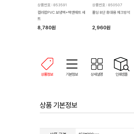
상품번호 : 853591
상품번호 : 850507
컬러팝PVC 보냉백+백앤매트 세
폴딩 8단 휴대용 체크방석
트
8,780원
2,960원
상품정보
기본정보
상세설명
인쇄샘플
상품 기본정보