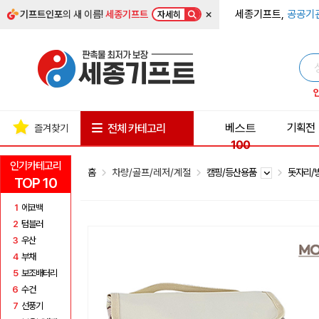
×
세종기프트,
공공기
기프트인포
의 새 이름!
세종기프트
자세히
베스트
기획전
전체 카테고리
즐겨찾기
100
인기카테고리
홈
차량/골프/레저/계절
캠핑/등산용품
돗자리/
TOP 10
1
에코백
2
텀블러
3
우산
4
부채
5
보조배터리
6
수건
7
선풍기