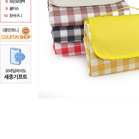
8
보온보냉백
9
물티슈
10
장바구니
대박머니
₩
COUPON
SHOP
모바일에서도
세종기프트