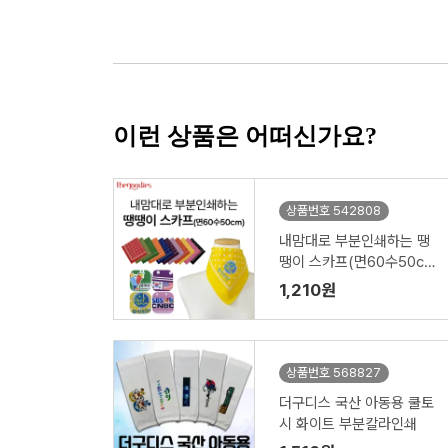
이런 상품은 어떠신가요?
상품번호 542808
내맘대로 부분인쇄하는 땡
땡이 스카프(면60수50c
m)
1,210원
상품번호 568827
더구디스 국산 아동용 쿨토
시 화이트 부분칼라인쇄