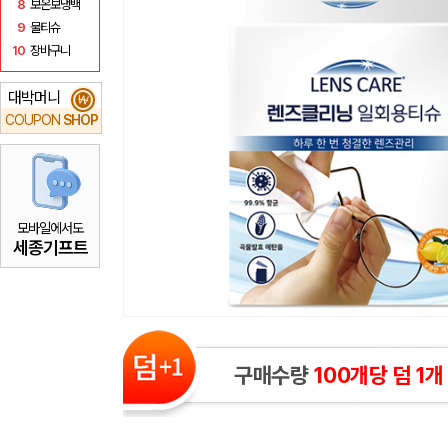
8
보온보냉백
9
물티슈
10
장바구니
대박머니
₩
COUPON
SHOP
모바일에서도
세종기프트
구매수량
100개당 덤 1개