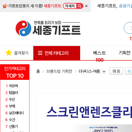
×
세종기프트,
공공기
기프트인포
의 새 이름!
세종기프트
자세히
베스트
기획전
전체 카테고리
즐겨찾기
100
인기카테고리
홈
브랜드덤 기획전
더구디스-여름
TOP 10
1
에코백
2
텀블러
3
우산
4
부채
5
보조배터리
6
수건
7
선풍기