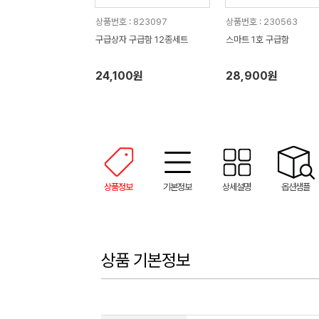
상품번호 : 823097
상품번호 : 230563
구급상자 구급함 12종세트
스마트 1호 구급함
24,100원
28,900원
상품정보
기본정보
상세설명
옵션샘플
상품 기본정보