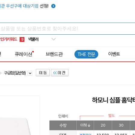
키캡
5
관 우선구매 대상기업
선정!
우산
6
텀블러
7
쿨토시
8
인기키워드
넥쿨러
9
타포린가방
10
전
큐레이션
브랜드관
이벤트
THE 전문
선풍기
1
구급함(일반형)
하모니 심플 홈닥터
별도
인쇄비
수량
이하
20
30