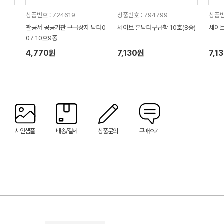
상품번호 : 724619
상품번호 : 794799
상품번
관공서 공공기관 구급상자 닥터0
세이브 홈닥터구급함 10호(8종)
세이브
07 10호9종
4,770원
7,130원
7,1
시안샘플
배송/결제
상품문의
구매후기