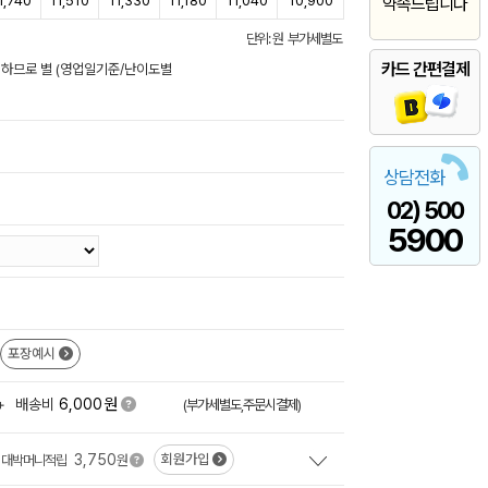
1,740
11,510
11,330
11,180
11,040
10,900
약속드립니다
단위: 원 부가세별도
카드 간편결제
상이하므로 별 (영업일기준/난이도별
상담전화
02) 500
5900
포장예시
원
+
배송비
6,000
(부가세별도,주문시결제)
3,750
회원가입
대박머니적립
원