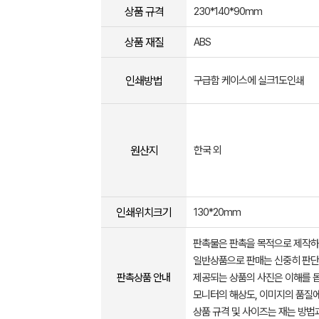
상품 규격
230*140*90mm
상품 재질
ABS
인쇄방법
구급함 케이스에 실크1도인쇄
원산지
한국 외
인쇄위치크기
130*20mm
판촉물은 판촉을 목적으로 제작하
일반상품으로 판매는 신중히 판단
판촉상품 안내
제공되는 상품의 사진은 이해를 
모니터의 해상도, 이미지의 품질에
상품 규격 및 사이즈는 재는 방법