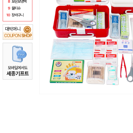
8
보온보냉백
9
물티슈
10
장바구니
대박머니
₩
COUPON
SHOP
모바일에서도
세종기프트