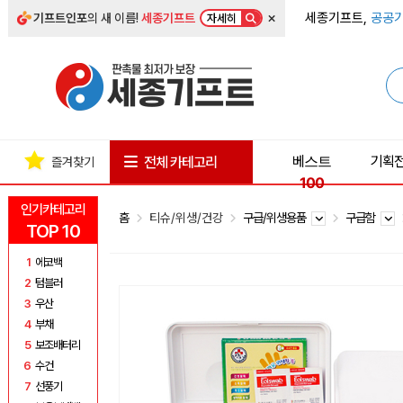
×
세종기프트,
공공기
기프트인포
의 새 이름!
세종기프트
자세히
베스트
기획
전체 카테고리
즐겨찾기
100
인기카테고리
홈
티슈/위생/건강
구급/위생용품
구급함
TOP 10
1
에코백
2
텀블러
3
우산
4
부채
5
보조배터리
6
수건
7
선풍기