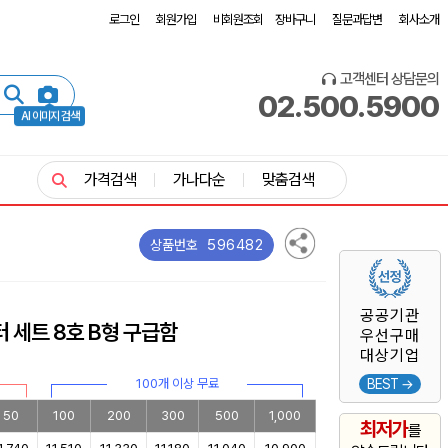
로그인
회원가입
비회원조회
장바구니
질문과답변
회사소개
고객센터 상담문의
02.500.5900
AI 이미지 검색
가격검색
가나다순
맞춤검색
596482
상품번호
공공기관
 세트 8호 B형 구급함
우선구매
대상기업
100개 이상 무료
BEST →
50
100
200
300
500
1,000
최저가
를