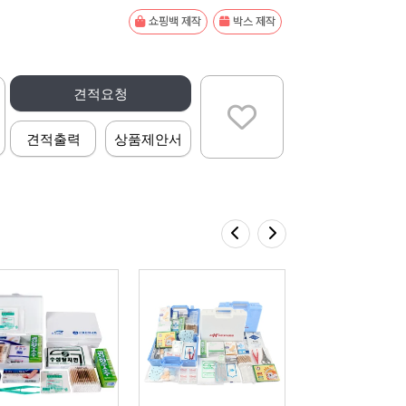
쇼핑백 제작
박스 제작
견적요청
견적출력
상품제안서