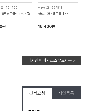
호 : 794792
상품번호 : 597818
 홈닥터구급함 8호(7종)
하모니 파스텔 구급함 4호
30원
16,400원
디자인 이미지 소스 무료제공 >
견적요청
시안등록