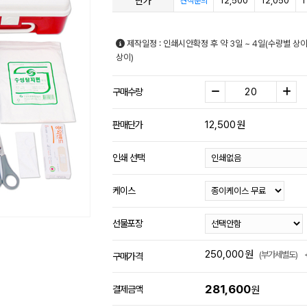
단가
12,500
12,050
1
견적문의
제작일정 : 인쇄시안확정 후 약 3일 ~ 4일(수량별 
상이)
구매수량
12,500
원
판매단가
인쇄 선택
케이스
선물포장
250,000
원
(부가세별도)
구매가격
281,600
결제금액
원