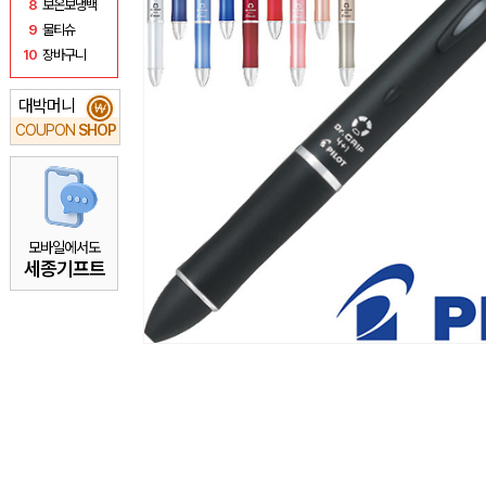
8
보온보냉백
9
물티슈
10
장바구니
대박머니
₩
COUPON
SHOP
모바일에서도
세종기프트