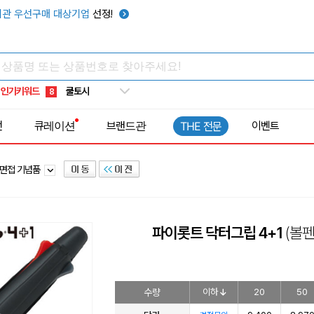
키캡
5
관 우선구매 대상기업
선정!
우산
6
텀블러
7
쿨토시
8
인기키워드
넥쿨러
9
타포린가방
10
전
큐레이션
브랜드관
이벤트
THE 전문
선풍기
1
면접 기념품
파이롯트 닥터그립 4+1
(볼
수량
이하
20
50