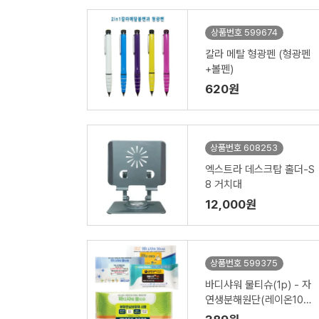
상품번호 599674
칼라 메탈 형광펜 (형광펜
+볼펜)
620원
상품번호 608253
엑스트라 데스크탑 홀더-S
8 거치대
12,000원
상품번호 599375
바디샤워 물티슈(1p) - 자
연생분해원단(레이온10
0%)