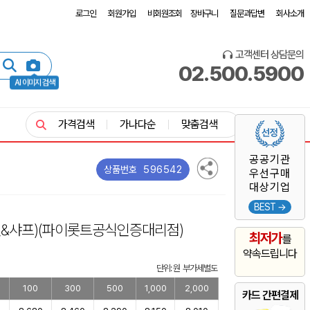
로그인
회원가입
비회원조회
장바구니
질문과답변
회사소개
고객센터 상담문의
02.500.5900
AI 이미지 검색
가격검색
가나다순
맞춤검색
공공기관
596542
상품번호
우선구매
대상기업
BEST →
펜&샤프)
(파이롯트공식인증대리점)
최저가
를
약속드립니다
단위: 원 부가세별도
100
300
500
1,000
2,000
카드 간편결제