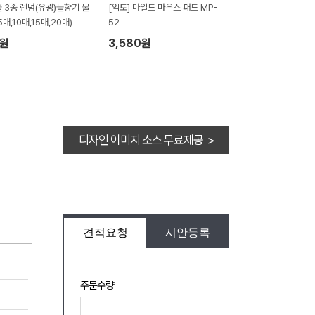
 3종 렌덤(유광)물향기 물
[엑토] 마일드 마우스 패드 MP-
매,10매,15매,20매)
52
6원
3,580원
디자인 이미지 소스 무료제공 >
견적요청
시안등록
주문수량