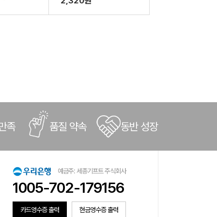
2,320원
 만족
품질 약속
동반 성장
예금주: 세종기프트 주식회사
1005-702-179156
카드영수증 출력
현금영수증 출력