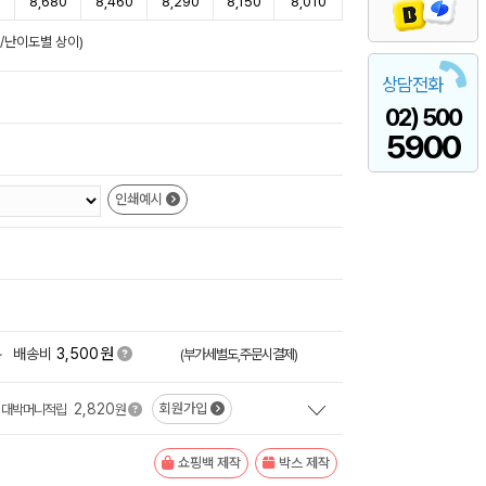
0
8,680
8,460
8,290
8,150
8,010
준/난이도별 상이)
상담전화
02) 500
5900
인쇄예시
원
+
배송비
3,500
(부가세별도,주문시결제)
2,820
회원가입
대박머니적립
원
쇼핑백 제작
박스 제작