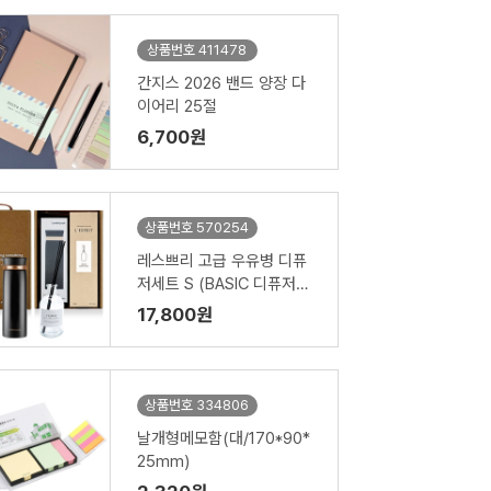
상품번호 411478
간지스 2026 밴드 양장 다
이어리 25절
6,700원
상품번호 570254
레스쁘리 고급 우유병 디퓨
저세트 S (BASIC 디퓨저(1
50ml)+텀블러(벅스로얄))
17,800원
상품번호 334806
날개형메모함(대/170*90*
25mm)