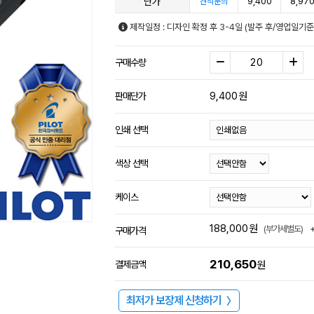
단가
9,400
8,97
견적문의
제작일정 : 디자인 확정 후 3-4일 (발주 후/영업일기
구매수량
9,400
원
판매단가
인쇄 선택
색상 선택
케이스
188,000
원
(부가세별도)
구매가격
210,650
결제금액
원
최저가 보장제 신청하기
〉