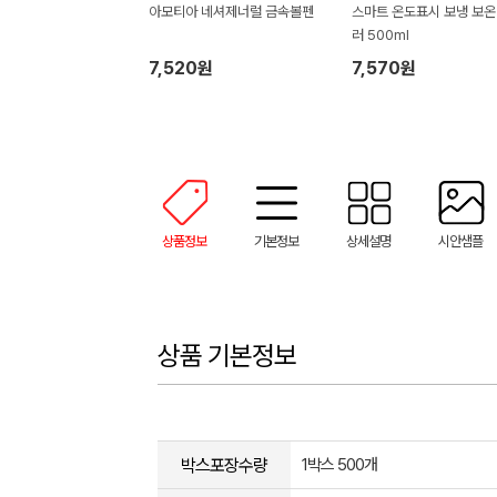
아모티아 네셔제너럴 금속볼펜
스마트 온도표시 보냉 보온
러 500ml
7,520원
7,570원
상품정보
기본정보
상세설명
시안샘플
상품 기본정보
박스포장수량
1박스 500개