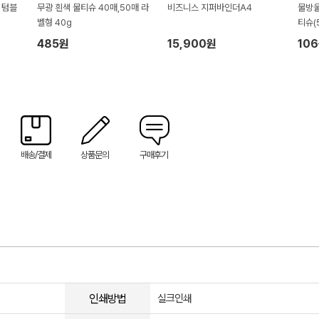
 텀블
무광 흰색 물티슈 40매,50매 라
비즈니스 지퍼바인더A4
물방울
벨형 40g
티슈(5
485원
15,900원
10
배송/결제
상품문의
구매후기
인쇄방법
실크인쇄