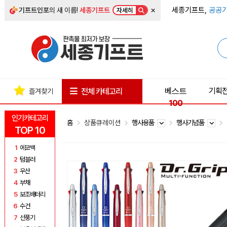
×
세종기프트,
공공기
기프트인포
의 새 이름!
세종기프트
자세히
베스트
기획
전체 카테고리
즐겨찾기
100
인기카테고리
홈
상품큐레이션
행사용품
행사기념품
TOP 10
1
에코백
2
텀블러
3
우산
4
부채
5
보조배터리
6
수건
7
선풍기