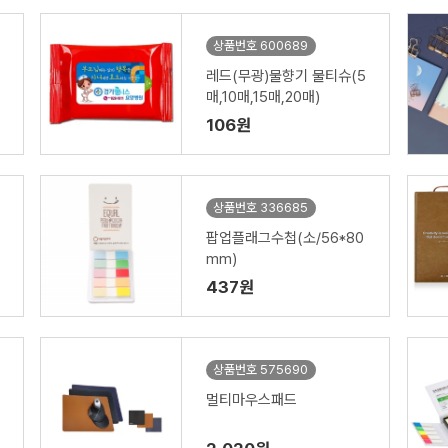
상품번호 600689
레드(무광)물향기 물티슈(5
매,10매,15매,20매)
106원
상품번호 336685
팝업플래그수첩(소/56*80
mm)
437원
상품번호 575690
멀티마우스패드