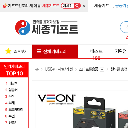
×
세종기프트,
공공기
기프트인포
의 새 이름!
세종기프트
자세히
베스트
기획전
전체 카테고리
즐겨찾기
100
인기카테고리
홈
USB/디지털/가전
스마트폰용품
핸드폰 충
TOP 10
1
에코백
2
텀블러
3
우산
4
부채
5
보조배터리
6
수건
7
선풍기