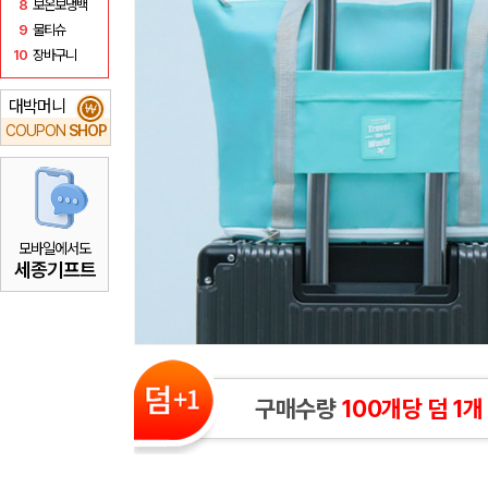
8
보온보냉백
9
물티슈
10
장바구니
대박머니
₩
COUPON
SHOP
모바일에서도
세종기프트
구매수량
100개당 덤 1개