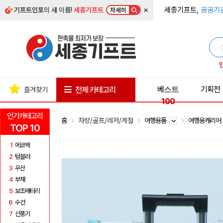
×
세종기프트,
공공기
기프트인포
의 새 이름!
세종기프트
자세히
베스트
기획전
전체 카테고리
즐겨찾기
100
인기카테고리
홈
차량/골프/레저/계절
여행용품
여행용캐리
TOP 10
1
에코백
2
텀블러
3
우산
4
부채
5
보조배터리
6
수건
7
선풍기