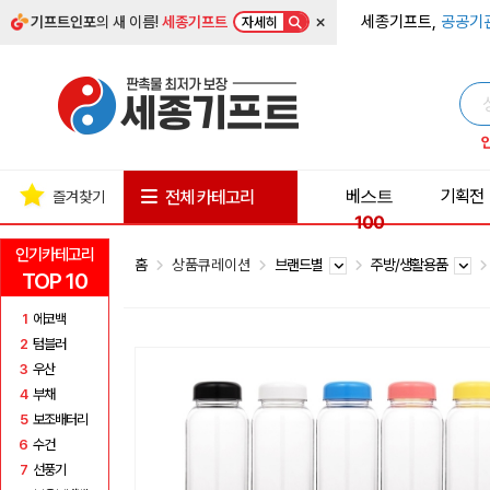
×
세종기프트,
공공기
기프트인포
의 새 이름!
세종기프트
자세히
베스트
기획전
전체 카테고리
즐겨찾기
100
인기카테고리
홈
상품큐레이션
브랜드별
주방/생활용품
TOP 10
1
에코백
2
텀블러
3
우산
4
부채
5
보조배터리
6
수건
7
선풍기