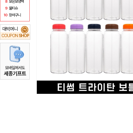
8
보온보냉백
9
물티슈
10
장바구니
대박머니
₩
COUPON
SHOP
모바일에서도
세종기프트