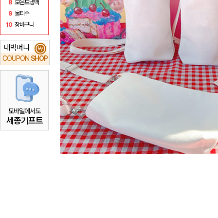
8
보온보냉백
9
물티슈
10
장바구니
대박머니
₩
COUPON
SHOP
모바일에서도
세종기프트