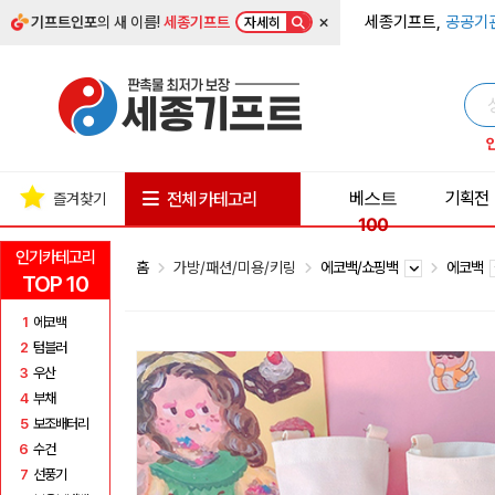
×
세종기프트,
공공기
기프트인포
의 새 이름!
세종기프트
자세히
베스트
기획전
전체 카테고리
즐겨찾기
100
인기카테고리
홈
가방/패션/미용/키링
에코백/쇼핑백
에코백
TOP 10
1
에코백
2
텀블러
3
우산
4
부채
5
보조배터리
6
수건
7
선풍기