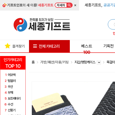
×
세종기프트,
공공기
기프트인포
의 새 이름!
세종기프트
자세히
베스트
기획전
전체 카테고리
즐겨찾기
100
인기카테고리
홈
가방/패션/미용/키링
지갑/명함케이스
목걸
TOP 10
1
에코백
2
텀블러
3
우산
4
부채
5
보조배터리
6
수건
7
선풍기