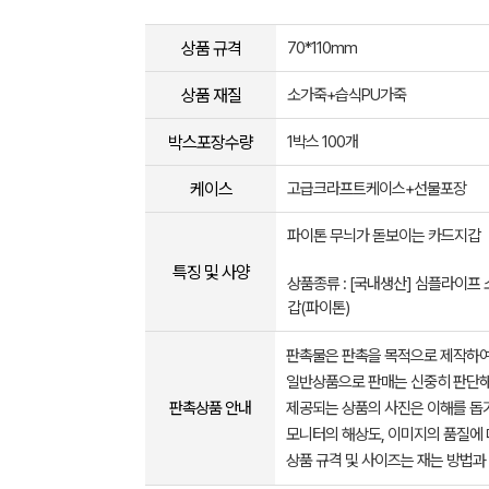
상품 규격
70*110mm
상품 재질
소가죽+습식PU가죽
박스포장수량
1박스 100개
케이스
고급크라프트케이스+선물포장
파이톤 무늬가 돋보이는 카드지갑
특징 및 사양
상품종류 : [국내생산] 심플라이프
갑(파이톤)
판촉물은 판촉을 목적으로 제작하여
일반상품으로 판매는 신중히 판단해
판촉상품 안내
제공되는 상품의 사진은 이해를 
모니터의 해상도, 이미지의 품질에 
상품 규격 및 사이즈는 재는 방법과