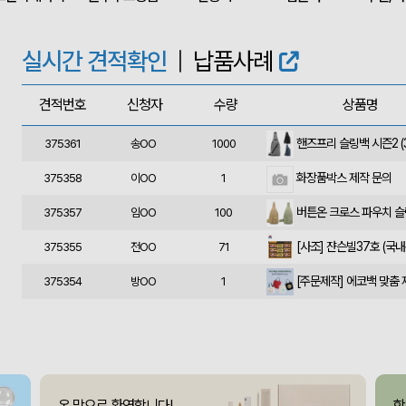
375364
울OO
120
상품제안(웰컴키트제작)
375363
이OO
30
실시간 견적확인
|
납품사례
375362
윤OO
350
견적번호
신청자
수량
상품명
375361
송OO
1000
화장품박스 제작 문의
375358
이OO
1
375357
임OO
100
375355
전OO
71
[주문제작] 에코백 맞춤
375354
방OO
1
375353
이OO
100
375351
유OO
100
사각니들펜(0.7)
375350
이OO
500
375349
채OO
110
온 맘으로 환영합니다!
함