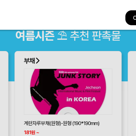
여름시즌
⛱ 추천 판촉물
부채
계란자루부채(원형)-원형 (190*190mm)
181
~
원