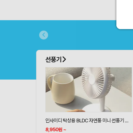
선풍기
인사이디 탁상용 BLDC 자연풍 미니 선풍기 무선 저소음 스탠드 선풍기 ISF-100
8,950
~
원