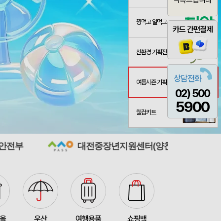
꿩먹고 알먹고
카드 간편결제
친환경 기획전
스 L호
산출완료
서정은
08-07
상담전화
여름시즌 기획전
02) 500
3종 1P
산출완료
이하영
08-07
5900
웰컴키트
 제작 서비스
산출완료
박명연
08-07
산출완료
반달팬시자루부채(원형) (150Ø,160Ø,170Ø,180Ø,190Ø)
이성원
08-07
대전중장년지원센터(양찬임)
국립국어원(아
산출완료
원형 팬시 (2컬러) 부채 (150∅~190∅)
이성원
08-07
인보우)
접수중
김현민
08-08
접수중
스탠다드 에코백 (350x100x370mm)
장은지
08-07
산출완료
[친환경인증] R-PET 고밀도 리유저블백 (검정내피/170g)(S~XL)
김보경
08-07
타올
우산
여행용품
쇼핑백