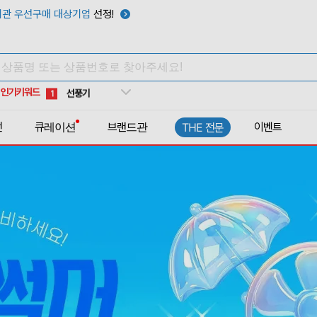
텀블러
7
관 우선구매 대상기업
선정!
쿨토시
8
넥쿨러
9
타포린가방
10
인기키워드
선풍기
1
전
큐레이션
브랜드관
이벤트
THE 전문