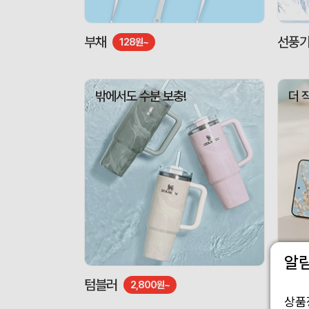
부채
선풍
128원~
밖에서도 수분 보충!
더 
알
텀블러
도킹형
2,800원~
상품