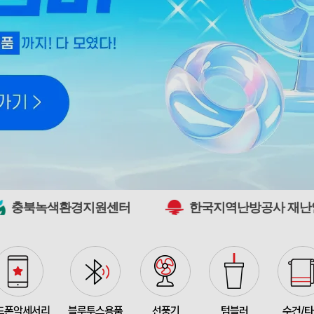
[26년 설]CJ 스마트초이
375348
전OO
71
접이식 장바구니 포켓가방 
375347
김OO
300
[주문제작] 에코백 맞춤
375346
담OO
200
375345
노OO
1200
지원센터
한국지역난방공사 재난안전부
375344
노OO
1200
입체형떡메모_(도자기레
375371
이OO
1
375367
이OO
100
375366
정OO
200
드폰악세서리
블루투스용품
선풍기
텀블러
수건/