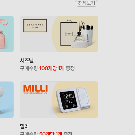
전체보기
시즈넬
구매수량
100개당 1개
증정
밀리
구매수량
50개당 1개
증정