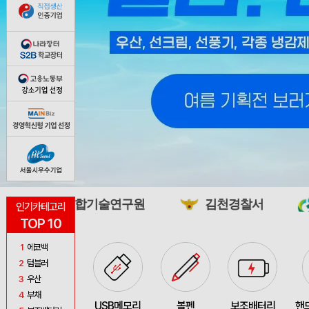
합기술연구원
김천경찰서
충북녹색환경
인기카테고리
TOP 10
1
에코백
2
텀블러
3
우산
4
부채
USB메모리
볼펜
보조배터리
핸