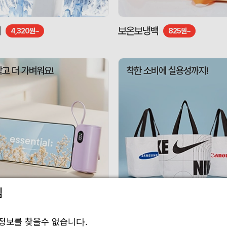
기
보온보냉백
4,320원~
825원~
작고 더 가벼워요!
착한 소비에 실용성까지!
림
 보조배터리
리유저블백
3,010원~
1,188원~
정보를 찾을수 없습니다.