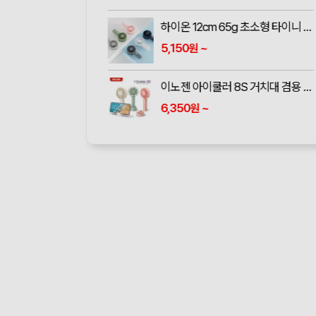
하이온 12cm 65g 초소형 타이니 몬스터 휴대용 선풍기 H14
5,150
~
원
이노젠 아이쿨러 8S 거치대 겸용 휴대용 선풍기 INOZEN i-cooler 8S
6,350
~
원