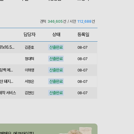
산출완료
쓰리웨이 캔버스 크로스백 (330x40x380mm)
이유빈
08-07
산출완료
서민석
08-07
견적
346,605
건 / 시안
112,688
건
산출완료
[송월] 뉴컬러무지 타월 150g 2매세트 (쇼핑백포함)
박명연
08-07
담당자
상태
등록일
산출완료
핸즈프리 슬링백 시즌2 (31x16.5x6.5cm)
김준호
08-07
산출완료
정대혁
08-07
산출완료
버튼온 크로스 파우치 슬링백 메신저백 Z763
이하영
08-07
산출완료
[사조] 쟌슨빌37호 (국내산 돼지고기100%) / 명절 선물세트
서정은
08-07
 제작 서비스
산출완료
김현민
08-07
산출완료
라벨 메쉬 파우치 [PH200] (230x185mm)
장은지
08-07
산출완료
5단 6K 솔리드 스퀘어 파우치 UV 양우산
윤송은
08-07
산출완료
이정원
08-07
산출완료
브리온 아이스큐브 2세대 여름 아이스 넥밴드 쿨러
이성원
08-07
께해요, 에코라이프!