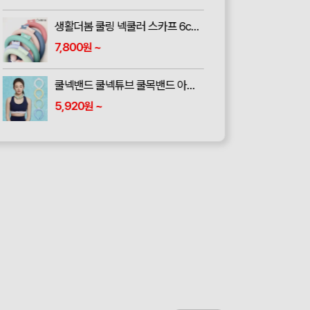
생활더봄 쿨링 넥쿨러 스카프 6color
7,800
~
원
쿨넥밴드 쿨넥튜브 쿨목밴드 아이스 넥밴드 넥쿨러 아이스쿨링
5,920
~
원