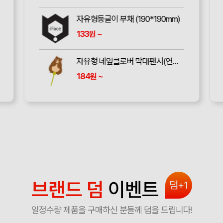
자유형둥글이 부채 (190*190mm)
133
~
원
자유형 네잎클로버 막대팬시(연두) 부채 (190파이)
184
~
원
브랜드 덤
이벤트
덤+1
일정수량 제품을 구매하신 분들께 덤을 드립니다!