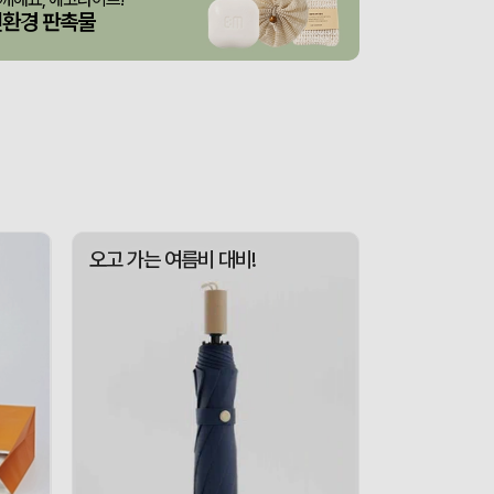
친환경 판촉물
스 L호
산출완료
서정은
08-07
3종 1P
산출완료
이하영
08-07
 제작 서비스
산출완료
박명연
08-07
산출완료
반달팬시자루부채(원형) (150Ø,160Ø,170Ø,180Ø,190Ø)
이성원
08-07
산출완료
원형 팬시 (2컬러) 부채 (150∅~190∅)
이성원
08-07
인보우)
접수중
김현민
08-08
오고 가는 여름비 대비!
접수중
스탠다드 에코백 (350x100x370mm)
장은지
08-07
산출완료
[친환경인증] R-PET 고밀도 리유저블백 (검정내피/170g)(S~XL)
김보경
08-07
산출완료
쓰리웨이 캔버스 크로스백 (330x40x380mm)
이유빈
08-07
산출완료
서민석
08-07