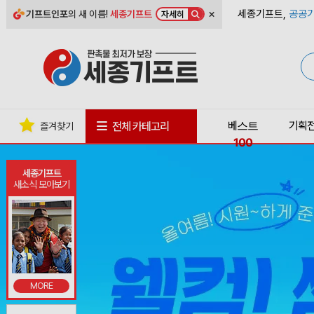
×
세종기프트,
공공기
기프트인포
의 새 이름!
세종기프트
자세히
베스트
기획
전체 카테고리
즐겨찾기
100
세종기프트
새소식 모아보기
MORE