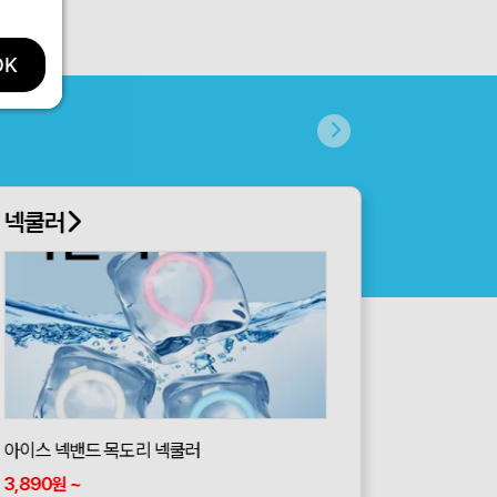
OK
넥쿨러
아이스 넥밴드 목도리 넥쿨러
3,890
~
원