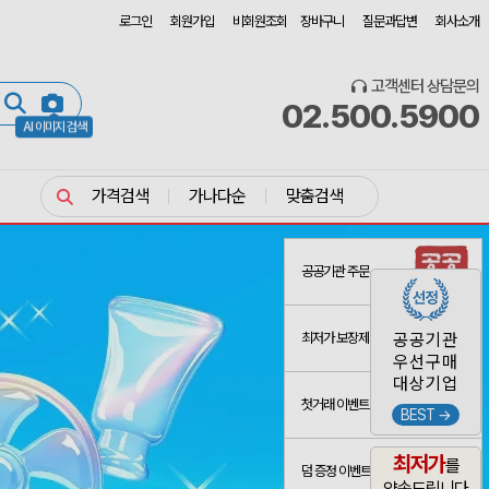
로그인
회원가입
비회원조회
장바구니
질문과답변
회사소개
고객센터 상담문의
02.500.5900
AI 이미지 검색
가격검색
가나다순
맞춤검색
공공기관 주문
최저가 보장제
공공기관
우선구매
대상기업
첫거래 이벤트
BEST →
최저가
를
덤 증정 이벤트
약속드립니다