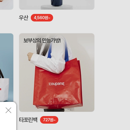
우산
4,560원~
보부상의 만능가방!
타포린백
727원~