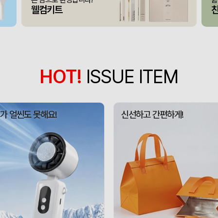
웰컴키트
[26년 설]CJ 스마트초이
375348
전OO
71
접이식 장바구니 포켓가방 
375347
김OO
300
[주문제작] 에코백 맞춤
375346
담OO
200
375345
노OO
1200
HOT!
ISSUE ITEM
375344
노OO
1200
입체형떡메모_(도자기레
375371
이OO
1
가 얼씬도 못해요!
신선하고 간편하게!
375367
이OO
100
375366
정OO
200
375364
울OO
120
상품제안(웰컴키트제작)
375363
이OO
30