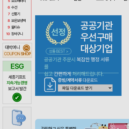
5
보조배터리
6
수건
7
선풍기
8
보온보냉백
공공기관
9
물티슈
우선구매
10
장바구니
대상기업
대박머니
₩
상품 BEST >
COUPON
SHOP
공공기관 주문시
복잡한 행정 서류
ESG
를
쉽고
간편하게
처리해드립니다.
세종기프트
증빙/계약서류
다운로드
지속가능경영
보고서 발간
✔
간직하고 싶은 특별함