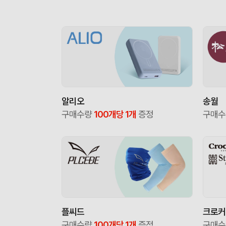
알리오
송월
구매수량
100개당 1개
증정
구매
플씨드
크로커
구매수량
100개당 1개
증정
구매