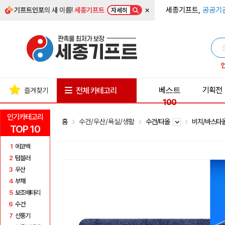
×
세종기프트,
공공기
기프트인포
의 새 이름!
세종기프트
자세히
베스트
기획전
전체 카테고리
즐겨찾기
100
인기카테고리
홈
수건/우산/욕실/생활
수건/타올
비치/바스타
TOP 10
1
에코백
2
텀블러
3
우산
4
부채
5
보조배터리
6
수건
7
선풍기