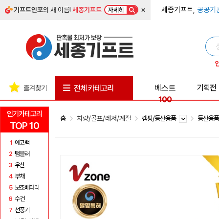
×
세종기프트,
공공기
기프트인포
의 새 이름!
세종기프트
자세히
베스트
기획전
전체 카테고리
즐겨찾기
100
인기카테고리
홈
차량/골프/레저/계절
캠핑/등산용품
등산용
TOP 10
1
에코백
2
텀블러
3
우산
4
부채
5
보조배터리
6
수건
7
선풍기