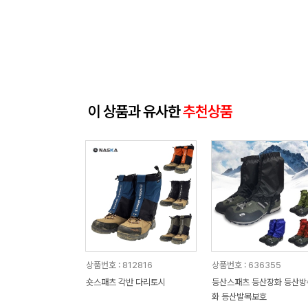
이 상품과 유사한
추천상품
상품번호 : 812816
상품번호 : 636355
숏스패츠 각반 다리토시
등산스패츠 등산장화 등산방
화 등산발목보호