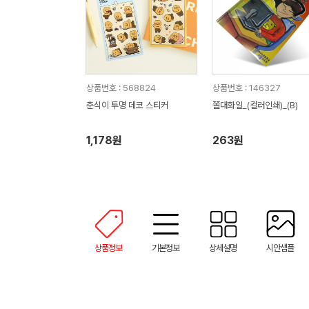
상품번호 : 568824
상품번호 : 146327
춘식이 투명 데코 스티커
쫄대화일_(컬러인쇄)_(B)
1,178원
263원
상품정보
기본정보
상세설명
시안샘플