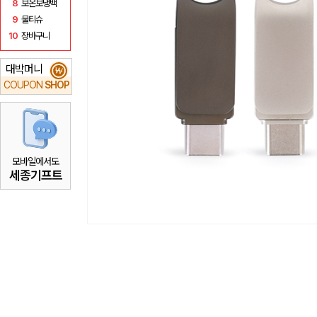
8
보온보냉백
9
물티슈
10
장바구니
대박머니
₩
COUPON
SHOP
모바일에서도
세종기프트