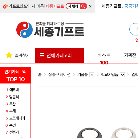
×
세종기프트,
공공기
기프트인포
의 새 이름!
세종기프트
자세히
베스트
기획전
전체 카테고리
즐겨찾기
100
인기카테고리
홈
상품큐레이션
기념품
학교기념품
입
TOP 10
1
에코백
2
텀블러
3
우산
4
부채
5
보조배터리
6
수건
7
선풍기