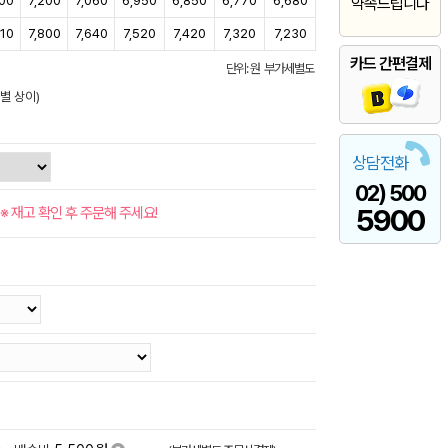
400
7,200
7,060
6,950
6,850
6,770
6,680
약속드립니다
010
7,800
7,640
7,520
7,420
7,320
7,230
카드 간편결제
단위: 원 부가세별도
별 상이)
상담전화
02) 500
5900
※ 재고 확인 후 주문해 주세요!