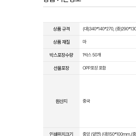
상품 규격
(대)340*140*270, (중)290*13
상품 재질
마
박스포장수량
1박스 50개
선물포장
OPP포장 포함
원산지
중국
인쇄위치크기
중앙 (앞면) (대)150*100mm,(중