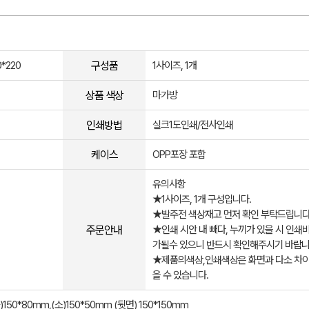
구성품
0*220
1사이즈, 1개
상품 색상
마가방
인쇄방법
실크1도인쇄/전사인쇄
케이스
OPP포장 포함
유의사항
★1사이즈, 1개 구성입니다.
★발주전 색상재고 먼저 확인 부탁드립니다
주문안내
★인쇄 시안 내 빼다, 누끼가 있을 시 인쇄
가될수 있으니 반드시 확인해주시기 바랍니
★제품의색상,인쇄색상은 화면과 다소 차이
을 수 있습니다.
)150*80mm,(소)150*50mm (뒷면) 150*150mm