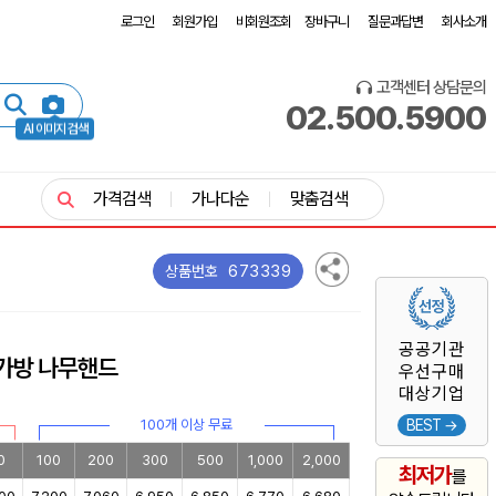
로그인
회원가입
비회원조회
장바구니
질문과답변
회사소개
고객센터 상담문의
02.500.5900
AI 이미지 검색
가격검색
가나다순
맞춤검색
673339
상품번호
공공기관
가방 나무핸드
우선구매
대상기업
100개 이상 무료
BEST →
0
100
200
300
500
1,000
2,000
최저가
를