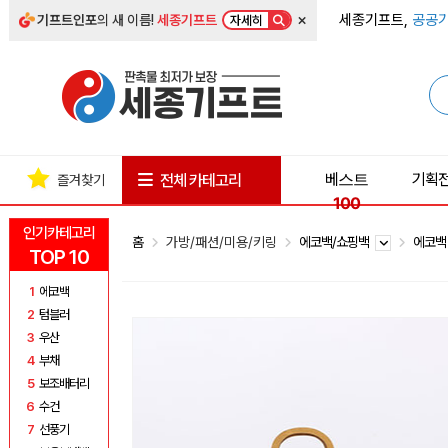
×
세종기프트,
공공기
기프트인포
의 새 이름!
세종기프트
자세히
베스트
기획
전체 카테고리
즐겨찾기
100
인기카테고리
홈
가방/패션/미용/키링
에코백/쇼핑백
에코
TOP 10
1
에코백
2
텀블러
3
우산
4
부채
5
보조배터리
6
수건
7
선풍기