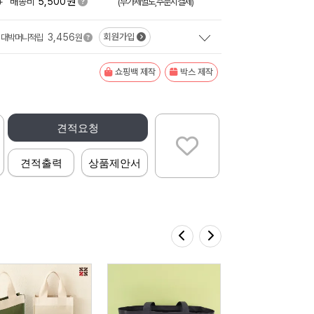
원
+
배송비
5,500
(부가세별도,주문시결제)
3,456
회원가입
대박머니적립
원
쇼핑백 제작
박스 제작
견적요청
견적출력
상품제안서