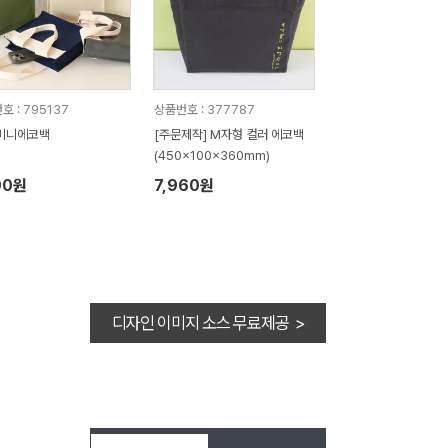
호 : 795137
상품번호 : 377787
미니에코백
[주문제작] M자형 컬러 에코백
(450x100x360mm)
90원
7,960원
디자인 이미지 소스 무료제공 >