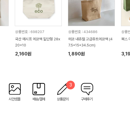
상품번호 : 698207
상품번호 : 434686
상품번
국산 매시프 에코백 밑단형 28x
에코 내츄럴 고급쥬트에코백 (4
북스 
20x10
7.5*15*34.5cm)
2,160원
1,890원
3,1
3
시안샘플
배송/결제
상품문의
구매후기