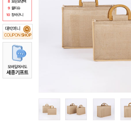
8
보온보냉백
9
물티슈
10
장바구니
대박머니
₩
COUPON
SHOP
모바일에서도
세종기프트