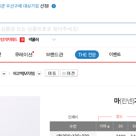
키캡
5
관 우선구매 대상기업
선정!
우산
6
텀블러
7
쿨토시
8
인기키워드
넥쿨러
9
타포린가방
10
전
큐레이션
브랜드관
이벤트
THE 전문
선풍기
1
백
에코백(M자형)
마
(린넨)
별도
인쇄비
수량
이하
30
5