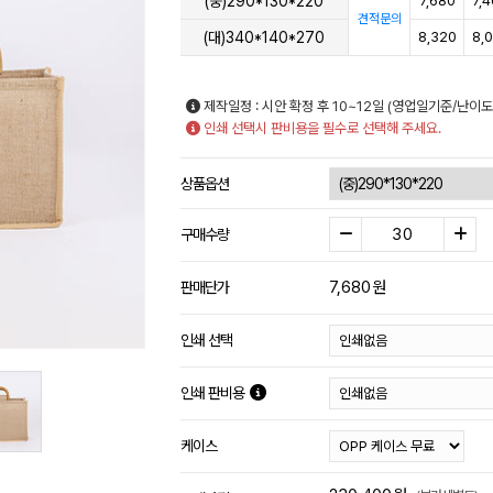
(중)290*130*220
7,680
7,
견적문의
(대)340*140*270
8,320
8,
제작일정 : 시안 확정 후 10~12일 (영업일기준/난이도
인쇄 선택시 판비용을 필수로 선택해 주세요.
상품옵션
구매수량
7,680
원
판매단가
인쇄 선택
인쇄 판비용
케이스