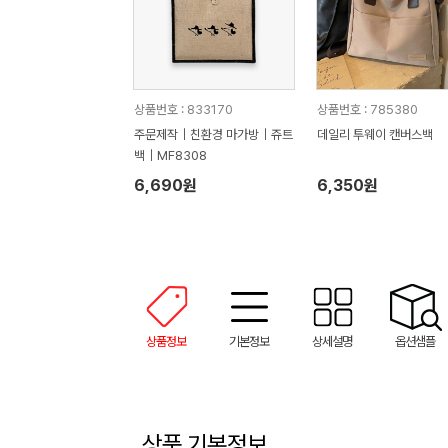
상품번호 : 833170
상품번호 : 785380
주문제작｜친환경 마가방｜쥬트
데일리 투웨이 캔버스백
백｜MF8308
6,690원
6,350원
상품정보
기본정보
상세설명
옵션샘플
상품 기본정보