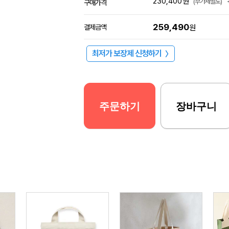
230,400
원
(부가세별도)
구매가격
259,490
결제금액
원
최저가 보장제 신청하기
〉
주문하기
장바구니