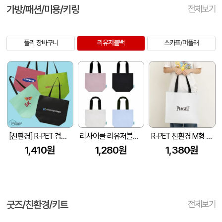
가방/패션/미용/키링
전체보기
폴리 장바구니
리유저블백
스카프/머플러
[친환경] R-PET 검정내피 리유저블백 (4색/중형/170g)(450x150x400mm)
리사이클 리유저블백 4컬러 GRS인증 40*35*15
R-PET 친환경 M형 리유저블백 (450x150x400mm)
1,410원
1,280원
1,380원
굿즈/친환경/키트
전체보기