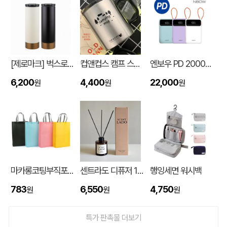
[제로마크] 벅스로얄텀블러 500ml
컵앤컵스 캠프 스텐 머그 440ml
엔보우 PD 20000mAh 케이블일체형 보조배터리 P20
6,200
4,400
22,000
원
원
원
입체형떡메모_(도자기레인보우)
이OO
08-08
마카롱코팅부직포가방 (300*430*105mm)
센트라도 디퓨저 150ml
행잉세면 워시백
783
6,550
4,750
스탠다드 에코백 (350x100x370mm)
원
원
원
이OO
08-07
[친환경인증] R-PET 고밀도 리유저블백 (검정내피/170g)(S~XL)
정OO
08-07
특가 판촉물 더보기