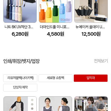
니트 8K UV차단 3단 완자동 양우산
더마인드풀 미니포켓 UV차단 암막 파스텔 우양산 색상 10종
뉴에이커 올데이 UV차단 8K 3단 거꾸로 자동 양우산 고리 손잡이
6,280원
4,580원
12,500원
인쇄/휘장/뱃지/업장
전체보기
리유저블백(나이키백)
세로형 쇼핑백
앞치마
단상자 제작