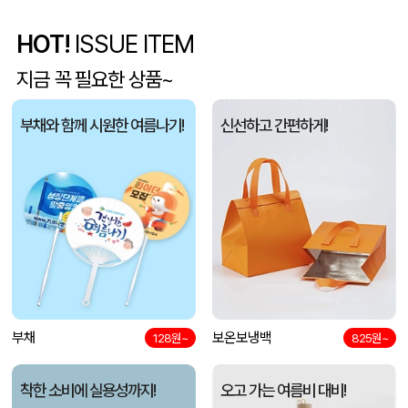
라벨 메쉬 파우치 [PH200] (230x185mm)
이OO
08-07
HOT!
ISSUE ITEM
5단 6K 솔리드 스퀘어 파우치 UV 양우산
유OO
08-07
지금 꼭 필요한 상품~
사각니들펜(0.7)
이OO
08-07
부채와 함께 시원한 여름나기!
신선하고 간편하게!
브리온 아이스큐브 2세대 여름 아이스 넥밴드 쿨러
채OO
08-07
[26년 설]CJ 스마트초이스 L호
전OO
08-07
접이식 장바구니 포켓가방 3종 1P
김OO
08-07
[주문제작] 에코백 맞춤 제작 서비스
담OO
08-07
부채
보온보냉백
128원~
825원~
반달팬시자루부채(원형) (150Ø,160Ø,170Ø,180Ø,190Ø)
노OO
08-07
착한 소비에 실용성까지!
오고 가는 여름비 대비!
원형 팬시 (2컬러) 부채 (150∅~190∅)
노OO
08-07