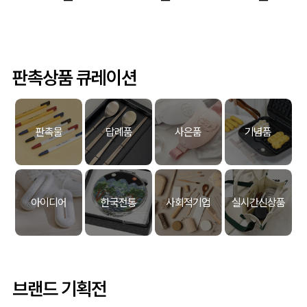
판촉상품 큐레이션
판촉물
답례품
사은품
기념품
아이디어
한국전통
사회적기업
실시간신상품
브랜드 기획전