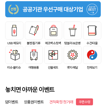
USB 메모리
볼펜·필기류
에코백·쇼핑백
텀블러·보온병
수건·타올
티슈·물티슈
여행용품
선물세트
뱃지·메달
전체보기
놓치면 아까운 이벤트
덤이벤트
상품권이벤트
견적확정·첫거래
쿠폰수령