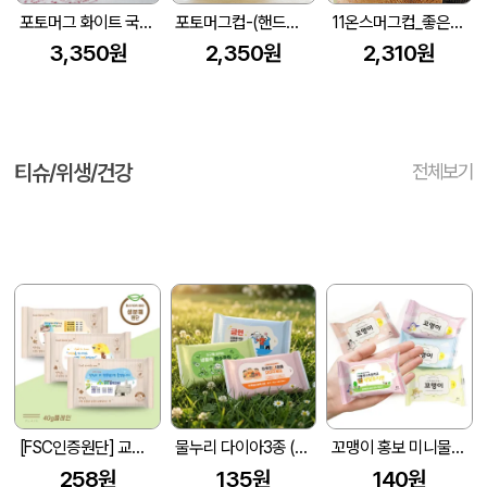
포토머그 화이트 국산 340ml
포토머그컵-(핸드칼라자동차)
11온스머그컵_좋은생각
3,350원
2,350원
2,310원
티슈/위생/건강
전체보기
[FSC인증원단] 교회전도 3종 생분해 물티슈 (10매/15매/20매)
물누리 다이아3종 (무광) 물티슈 10매/15매/20매
꼬맹이 홍보 미니물티슈 10매
258원
135원
140원