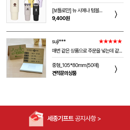
[보틀로만] 뉴 시에나 텀블러 900ml
〉
9,400원
suji***
★★★★★
매번 같은 상품으로 주문을 넣는데 같은 품질로 받을 수 있어서 좋습니다. 배송 기간도 적당히 잘오는거 같아요. 앞으로도 계속 이용할꺼 같습니다. 지금과 같은 품질로 유지해주세요!!
중형_105*80mm(50매)
〉
견적문의상품
세종기프트
공지사항 >