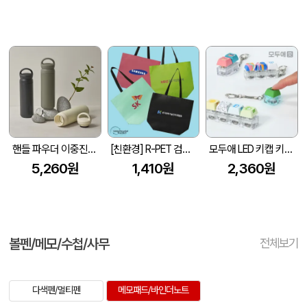
핸들 파우더 이중진공 스텐텀블러 500ml 손잡이 텀블러
[친환경] R-PET 검정내피 리유저블백 (4색/중형/170g)(450x150x400mm)
모두애 LED 키캡 키링 굿즈
5,260원
1,410원
2,360원
볼펜/메모/수첩/사무
전체보기
다색펜/멀티펜
메모패드/바인더노트