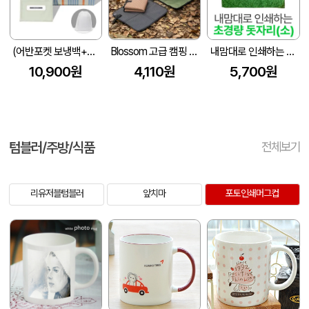
(어반포켓 보냉백+스트라이프 피크닉매트)세트
Blossom 고급 캠핑 방수 개인용 폴딩 방석 매트 1P
내맘대로 인쇄하는 초경량 돗자리(소)
10,900원
4,110원
5,700원
텀블러/주방/식품
전체보기
리유저블텀블러
앞치마
포토인쇄머그컵