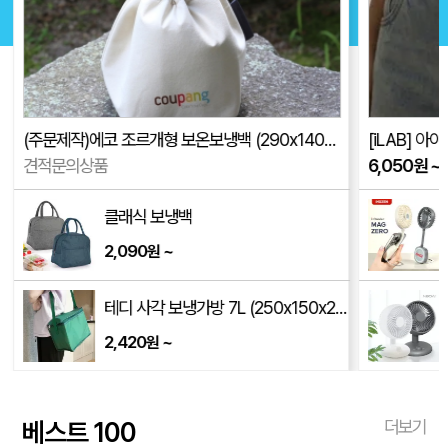
[iLAB] 아이랩 윈디 링 선풍기
반투명 원형
6,050
원
~
250
원
~
이노젠 아이쿨러 맥제로 맥세이프 핸즈프리 미니선풍기
10,400
~
원
00mm)
엔보우 모노 에어 셔큘레이터 탁상용 무선선풍기
16,000
~
원
베스트 100
더보기