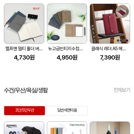
헬프맨 멀티 홀더 버클 메모노트(A5
뉴고급빈티지수첩메모패드
클래식 레더 A5 메모패드 날개형 (215*160mm) (고급선물용 자석케이스 포함)
4,730원
4,950원
7,390원
수건/우산/욕실/생활
전체보기
3단/5단우산
일반세면타올