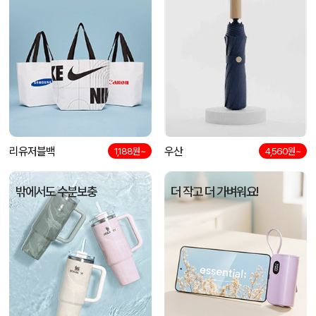
리유저블백
우산
1,188원~
4,560원~
밖에서도 수분보충
더 작고 더 가벼워요!