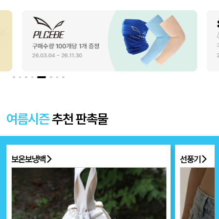
여름시즌
추천 판촉물
선풍기
부채