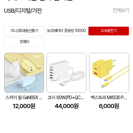
USB/디지털/가전
전체보기
미니/휴대용선풍기
보조배터리 중용량 10000
고속충전기
장패드
스카이 필 GaN65X 4세대 초미니 65W 멀티 3포트 PD 초고속 충전 어댑터+1.2M 케이블
코시 60W(PD+QC3.0) 5포트 멀티 고속 충전기
엑스트라 MX530 PD PPS 초고속 듀얼 충전기
12,000원
44,000원
6,000원