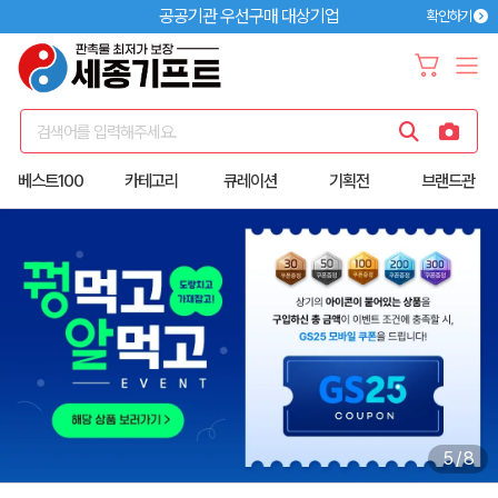
공공기관 우선구매 대상기업
확인하기
검색어를 입력해주세요.
베스트100
카테고리
큐레이션
기획전
브랜드관
5
/
8