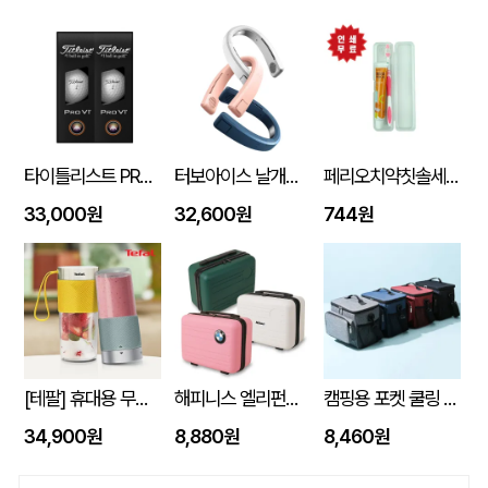
타이틀리스트 PRO V1 6구세트 (45X95X135mm)
터보아이스 날개없는 넥쿨러 4000mAh
페리오치약칫솔세트
33,000원
32,600원
744원
[테팔] 휴대용 무선 믹서기 라이트믹스 (노랑/민트) 색상선택
해피니스 엘리펀트 베이직 인텐시브 레디백
캠핑용 포켓 쿨링 300D PEVA 보냉 쿨링 방수백
34,900원
8,880원
8,460원