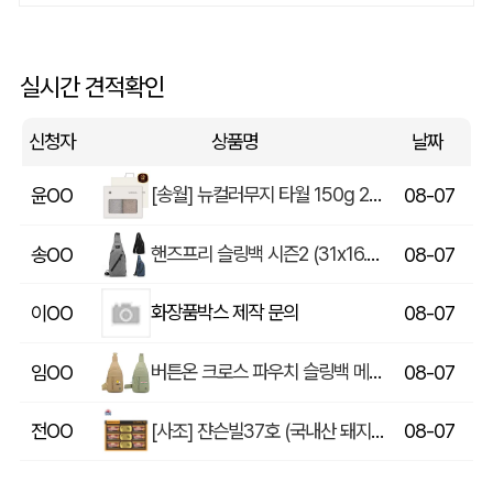
쓰리웨이 캔버스 크로스백 (330x40x380mm)
울OO
08-07
실시간 견적확인
상품제안(웰컴키트제작)
이OO
08-07
신청자
상품명
날짜
[송월] 뉴컬러무지 타월 150g 2매세트 (쇼핑백포함)
윤OO
08-07
핸즈프리 슬링백 시즌2 (31x16.5x6.5cm)
송OO
08-07
화장품박스 제작 문의
이OO
08-07
버튼온 크로스 파우치 슬링백 메신저백 Z763
임OO
08-07
[사조] 쟌슨빌37호 (국내산 돼지고기100%) / 명절 선물세트
전OO
08-07
[주문제작] 에코백 맞춤 제작 서비스
방OO
08-07