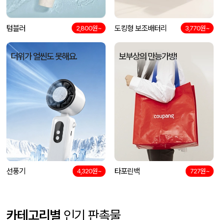
텀블러
도킹형 보조배터리
2,800원~
3,770원~
더위가 얼씬도 못해요.
보부상의 만능가방!
선풍기
타포린백
4,320원~
727원~
카테고리별
인기 판촉물