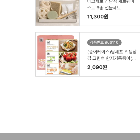
에코제로 친환경 제로웨이
스트 6종 선물세트
11,300원
상품번호 866110
(종이케이스)탑셰프 위생장
갑 크린백 한지기름종이(3
종)
2,090원